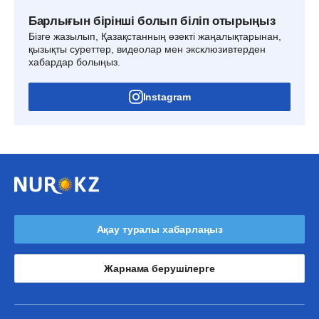
Барлығын бірінші болып біліп отырыңыз
Бізге жазылып, Қазақстанның өзекті жаңалықтарынан,
қызықты суреттер, видеолар мен эксклюзивтерден
хабардар болыңыз.
Instagram
Ақау туралы хабарлаңыз
Жарнама берушілерге