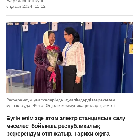
Жарияланған күні:
6 қазан 2024, 11:12
Референдум учаскелерінде мұғалімдерді мерекемен
құттықтауда. Фото: Өңірлік коммуникациялар қызметі
Бүгін елімізде атом электр станциясын салу
мәселесі бойынша республикалық
референдум өтіп жатыр. Тарихи оқиға