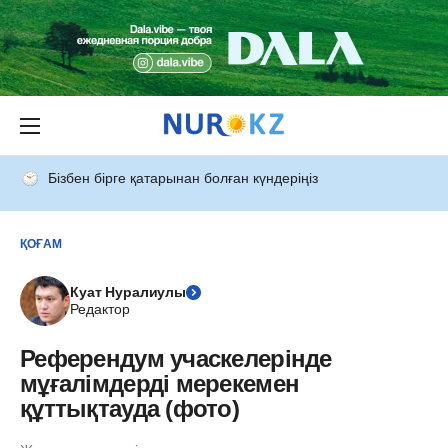
Бізбен бірге қатарынан болған күндеріңіз
ҚОҒАМ
Куат Нуралиулы
Редактор
Референдум учаскелерінде
мұғалімдерді мерекемен
құттықтауда (фото)