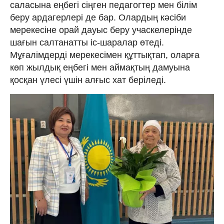
саласына еңбегі сіңген педагогтер мен білім
беру ардагерлері де бар. Олардың кәсіби
мерекесіне орай дауыс беру учаскелерінде
шағын салтанатты іс-шаралар өтеді.
Мұғалімдерді мерекесімен құттықтап, оларға
көп жылдық еңбегі мен аймақтың дамуына
қосқан үлесі үшін алғыс хат беріледі.