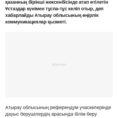
қазанның бірінші жексенбісінде атап өтілетін
Ұстаздар күнімен тұспа-тұс келіп отыр, деп
хабарлайды Атырау облысының өңірлік
коммуникациялар қызметі.
Атырау облысының референдум учаскелерінде
дауыс берушілердің арасында білім беру