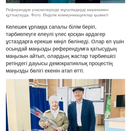
Референдум учаскелерінде мұғалімдерді мерекемен
құттықтауда. Фото: Өңірлік коммуникациялар қызметі
Келешек ұрпаққа сапалы білім беріп,
тәрбиелеуге елеулі үлес қосқан ардагер
ұстаздарға ерекше көңіл бөлінеді. Олар ел үшін
осындай маңызды референдумға қатысудың
маңызын айтып, олардың жастар тәрбиешісі
ретіндегі дауысы демократиялық процестің
маңызды бөлігі екенін атап өтті.