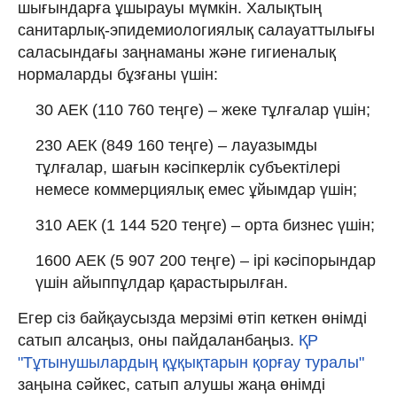
шығындарға ұшырауы мүмкін. Халықтың
санитарлық-эпидемиологиялық салауаттылығы
саласындағы заңнаманы және гигиеналық
нормаларды бұзғаны үшін:
30 АЕК (110 760 теңге) – жеке тұлғалар үшін;
230 АЕК (849 160 теңге) – лауазымды
тұлғалар, шағын кәсіпкерлік субъектілері
немесе коммерциялық емес ұйымдар үшін;
310 АЕК (1 144 520 теңге) – орта бизнес үшін;
1600 АЕК (5 907 200 теңге) – ірі кәсіпорындар
үшін айыппұлдар қарастырылған.
Егер сіз байқаусызда мерзімі өтіп кеткен өнімді
сатып алсаңыз, оны пайдаланбаңыз.
ҚР
"Тұтынушылардың құқықтарын қорғау туралы"
заңына сәйкес, сатып алушы жаңа өнімді