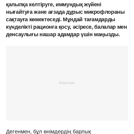
қалыпқа келтіруге, иммундық жүйені
нығайтуға және ағзада дұрыс микрофлораны
сақтауға көмектеседі. Мұндай тағамдарды
күнделікті рационға қосу, әсіресе, балалар мен
денсаулығы нашар адамдар үшін маңызды.
Дегенмен, бұл өнімдердің барлық