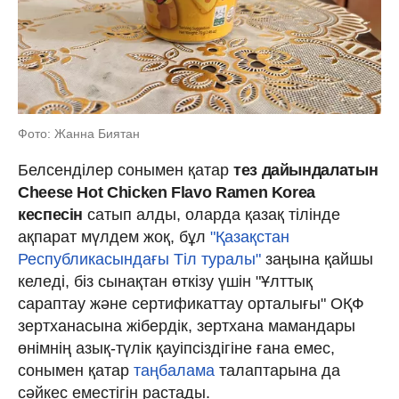
Фото: Жанна Биятан
Белсенділер сонымен қатар
тез дайындалатын
Cheese Hot Chicken Flavo Ramen Korea
кеспесін
сатып алды, оларда қазақ тілінде
ақпарат мүлдем жоқ, бұл
"
Қазақстан
Республикасындағы Тіл туралы"
заңына қайшы
келеді, біз сынақтан өткізу үшін "Ұлттық
сараптау және сертификаттау орталығы" ОҚФ
зертханасына жібердік, зертхана мамандары
өнімнің азық-түлік қауіпсіздігіне ғана емес,
сонымен қатар
таңбалама
талаптарына да
сәйкес еместігін растады.