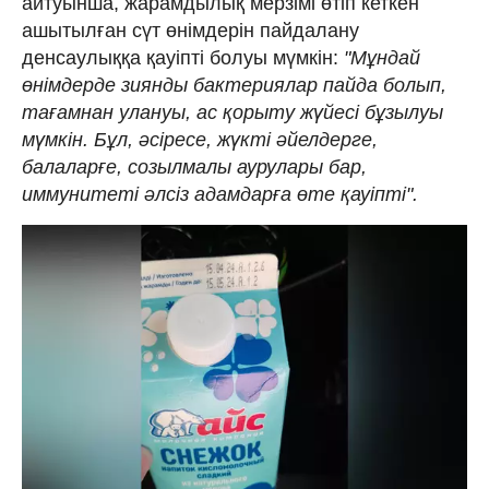
айтуынша, жарамдылық мерзімі өтіп кеткен
ашытылған сүт өнімдерін пайдалану
денсаулыққа қауіпті болуы мүмкін:
"Мұндай
өнімдерде зиянды бактериялар пайда болып,
тағамнан улануы, ас қорыту жүйесі бұзылуы
мүмкін. Бұл, әсіресе, жүкті әйелдерге,
балаларғе, созылмалы аурулары бар,
иммунитеті әлсіз адамдарға өте қауіпті".