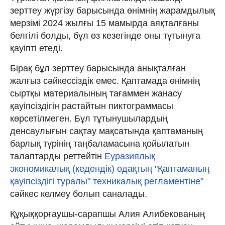
зерттеу жүргізу барысында өнімнің жарамдылық
мерзімі 2024 жылғы 15 мамырда аяқталғаны
белгілі болды, бұл өз кезегінде оны тұтынуға
қауіпті етеді.
Бірақ бұл зерттеу барысында анықталған
жалғыз сәйкессіздік емес. Қаптамада өнімнің
сыртқы материалының тағаммен жанасу
қауіпсіздігін растайтын пиктограммасы
көрсетілмеген. Бұл тұтынушылардың
денсаулығын сақтау мақсатында қаптаманың
барлық түрінің таңбаламасына қойылатын
талаптарды реттейтін
Еуразиялық
экономикалық (кедендік) одақтың "Қаптаманың
қауіпсіздігі туралы" техникалық регламентіне"
сәйкес келмеу болып саналады.
Құқыққорғаушы-сарапшы Алия Алибекованың