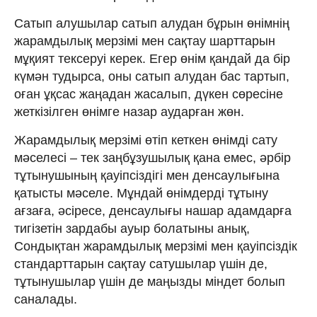
Сатып алушылар сатып алудан бұрын өнімнің
жарамдылық мерзімі мен сақтау шарттарын
мұқият тексеруі керек. Егер өнім қандай да бір
күмән тудырса, оны сатып алудан бас тартып,
оған ұқсас жаңадан жасалып, дүкен сөресіне
жеткізілген өнімге назар аударған жөн.
Жарамдылық мерзімі өтіп кеткен өнімді сату
мәселесі – тек заңбұзушылық қана емес, әрбір
тұтынушының қауіпсіздігі мен денсаулығына
қатысты мәселе. Мұндай өнімдерді тұтыну
ағзаға, әсіресе, денсаулығы нашар адамдарға
тигізетін зардабы ауыр болатыны анық,
Сондықтан жарамдылық мерзімі мен қауіпсіздік
стандарттарын сақтау сатушылар үшін де,
тұтынушылар үшін де маңызды міндет болып
саналады.