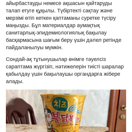
айырбастауды немесе ақшасын қайтаруды
талап етуге құқылы. Түбіртекті сақтау және
мерзімі өтіп кеткен қаптаманы суретке түсіру
маңызды. Бұл материалдар аумақтық
санитарлық-эпидемиологиялық бақылау
басқармасына шағым беру үшін дәлел ретінде
пайдаланылуы мүмкін.
Сондай-ақ тұтынушылар өнімге тәуелсіз
сараптама жүргізіп, нәтижелерін тиісті шаралар
қабылдау үшін бақылаушы органдарға жібере
алады.