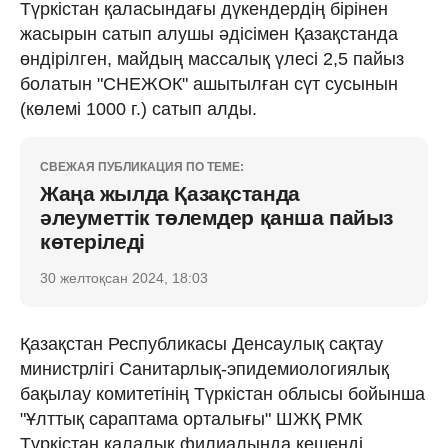
Түркістан қаласындағы дүкендердің бірінен
жасырын сатып алушы әдісімен Қазақстанда
өндірілген, майдың массалық үлесі 2,5 пайыз
болатын "СНЕЖОК" ашытылған сүт сусынын
(көлемі 1000 г.) сатып алды.
СВЕЖАЯ ПУБЛИКАЦИЯ ПО ТЕМЕ:
Жаңа жылда Қазақстанда
әлеуметтік төлемдер қанша пайыз
көтеріледі
30 желтоқсан 2024, 18:03
Қазақстан Республикасы Денсаулық сақтау
министрлігі Санитарлық-эпидемиологиялық
бақылау комитетінің Түркістан облысы бойынша
"Ұлттық сараптама орталығы" ШЖҚ РМК
Түркістан қалалық филиалында кешенді