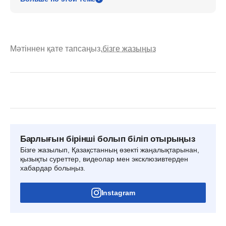
Мәтіннен қате тапсаңыз,
бізге жазыңыз
Барлығын бірінші болып біліп отырыңыз
Бізге жазылып, Қазақстанның өзекті жаңалықтарынан,
қызықты суреттер, видеолар мен эксклюзивтерден
хабардар болыңыз.
Instagram