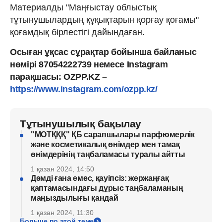
Материалды "Маңғыстау облыстық
тұтынушылардың құқықтарын қорғау қоғамы"
қоғамдық бірлестігі дайындаған.
Осыған ұқсас сұрақтар бойынша байланыс
нөмірі 87054222739 немесе Instagram
парақшасы: OZPP.KZ –
https://www.instagram.com/ozpp.kz/
Тұтынушылық бақылау
"МОТҚҚҚ" ҚБ сарапшылары парфюмерлік
және косметикалық өнімдер мен тамақ
өнімдерінің таңбаламасы туралы айтты
1 қазан 2024, 14:50
Дәмді ғана емес, қауіпсіз: жержаңғақ
қаптамасындағы дұрыс таңбаламаның
маңыздылығы қандай
1 қазан 2024, 11:30
Больше по этой теме