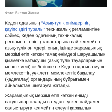
Фото: Биятан Жанна
Кеден одағының
"Азық-түлік өнімдерінің
қауіпсіздігі туралы"
техникалық регламентіне
сәйкес, Кеден одағының техникалық
регламенттерінің талаптарына сай келмейтін
азық-түлік өнімдері, оның ішінде жарамдылық
мерзімі өтіп кеткен тамақ өнімдері шаруашылық
қызметке қатысушы (азық-түлік тауарларының
меншік иесі) өз бетінше не Кеден одағына мүше
мемлекеттің уәкілетті мемлекеттік бақылау
(қадағалау) органдарының бұйрығымен
айналыстан шығаруға жатады.
Жарамдылық мерзімі өтіп кеткен өнімді
сатушылар оларды сатудан түскен пайдамен
салыстыруға келмейтін елеулі қаржылық