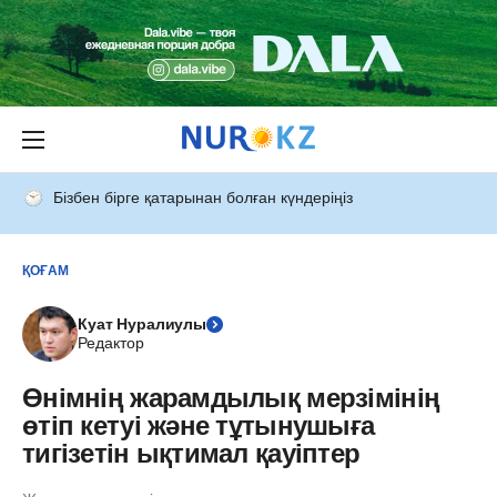
Бізбен бірге қатарынан болған күндеріңіз
ҚОҒАМ
Куат Нуралиулы
Редактор
Өнімнің жарамдылық мерзімінің
өтіп кетуі және тұтынушыға
тигізетін ықтимал қауіптер