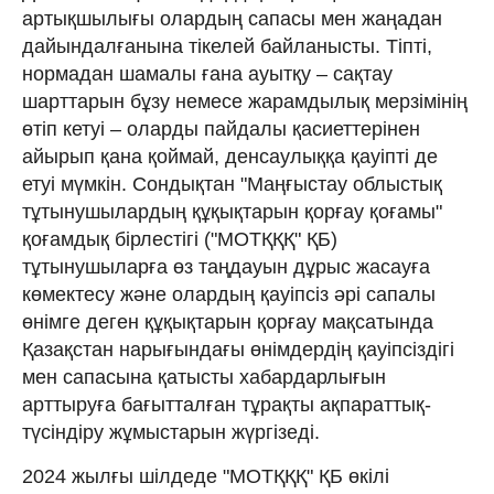
артықшылығы олардың сапасы мен жаңадан
дайындалғанына тікелей байланысты. Тіпті,
нормадан шамалы ғана ауытқу – сақтау
шарттарын бұзу немесе жарамдылық мерзімінің
өтіп кетуі – оларды пайдалы қасиеттерінен
айырып қана қоймай, денсаулыққа қауіпті де
етуі мүмкін. Сондықтан "Маңғыстау облыстық
тұтынушылардың құқықтарын қорғау қоғамы"
қоғамдық бірлестігі ("MOТҚҚҚ" ҚБ)
тұтынушыларға өз таңдауын дұрыс жасауға
көмектесу және олардың қауіпсіз әрі сапалы
өнімге деген құқықтарын қорғау мақсатында
Қазақстан нарығындағы өнімдердің қауіпсіздігі
мен сапасына қатысты хабардарлығын
арттыруға бағытталған тұрақты ақпараттық-
түсіндіру жұмыстарын жүргізеді.
2024 жылғы шілдеде "МОТҚҚҚ" ҚБ өкілі