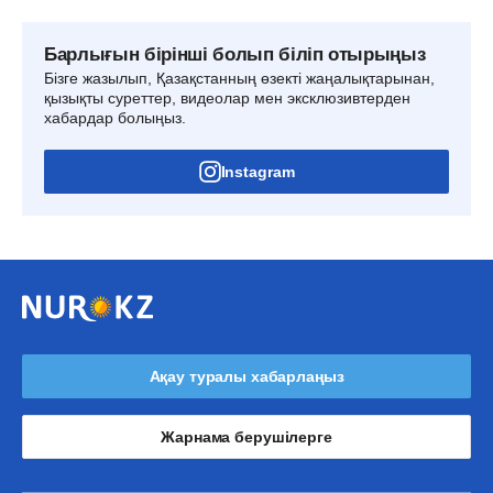
Барлығын бірінші болып біліп отырыңыз
Бізге жазылып, Қазақстанның өзекті жаңалықтарынан,
қызықты суреттер, видеолар мен эксклюзивтерден
хабардар болыңыз.
Instagram
Ақау туралы хабарлаңыз
Жарнама берушілерге