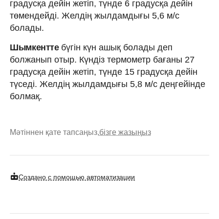
градусқа дейін жетіп, түнде 6 градусқа дейін
төмендейді. Желдің жылдамдығы 5,6 м/с
болады.
Шымкентте
бүгін күн ашық болады деп
болжанып отыр. Күндіз термометр бағаны 27
градусқа дейін жетіп, түнде 15 градусқа дейін
түседі. Желдің жылдамдығы 5,8 м/с деңгейінде
болмақ.
Мәтіннен қате тапсаңыз,
бізге жазыңыз
Создано с помощью автоматизации