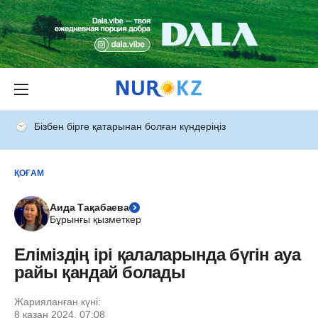
Бізбен бірге қатарынан болған күндеріңіз
ҚОҒАМ
Аида Тақабаева
Бұрынғы қызметкер
Еліміздің ірі қалаларында бүгін ауа
райы қандай болады
Жарияланған күні:
8 қазан 2024, 07:08