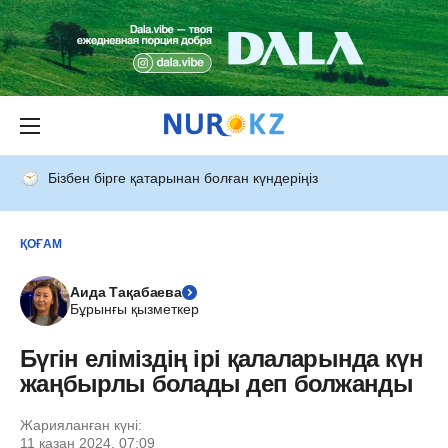
Бізбен бірге қатарынан болған күндеріңіз
ҚОҒАМ
Аида Тақабаева
Бұрынғы қызметкер
Бүгін еліміздің ірі қалаларында күн
жаңбырлы болады деп болжанды
Жарияланған күні:
11 қазан 2024, 07:09