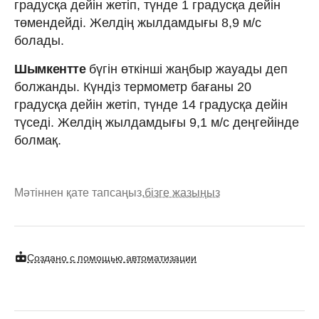
градусқа дейін жетіп, түнде 1 градусқа дейін
төмендейді. Желдің жылдамдығы 8,9 м/с
болады.
Шымкентте
бүгін өткінші жаңбыр жауады деп
болжанды. Күндіз термометр бағаны 20
градусқа дейін жетіп, түнде 14 градусқа дейін
түседі. Желдің жылдамдығы 9,1 м/с деңгейінде
болмақ.
Мәтіннен қате тапсаңыз,
бізге жазыңыз
Создано с помощью автоматизации