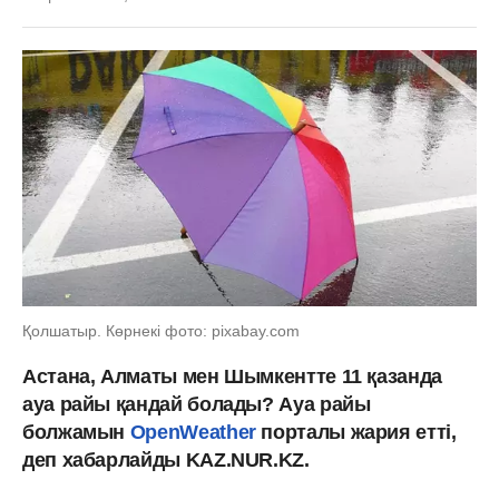
Қолшатыр. Көрнекі фото: pixabay.com
Астана, Алматы мен Шымкентте 11 қазанда
ауа райы қандай болады? Ауа райы
болжамын
OpenWeather
порталы жария етті,
деп хабарлайды KAZ.NUR.KZ.