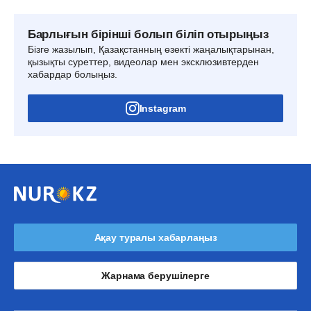
Барлығын бірінші болып біліп отырыңыз
Бізге жазылып, Қазақстанның өзекті жаңалықтарынан,
қызықты суреттер, видеолар мен эксклюзивтерден
хабардар болыңыз.
Instagram
Ақау туралы хабарлаңыз
Жарнама берушілерге