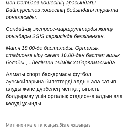
мен Сәтбаев көшесінің арасындағы
Байтұрсынов көшесінің бойындағы тұрақта
орналасады.
Сондай-ақ экспресс-маршруттарды жинау
орындары 2GIS сервисінде белгіленген.
Матч 18:00-де басталады. Орталық
стадионға кіру сағат 16.00-ден бастап ашық
болады", - делінген әкімдік хабарламасында.
Алматы спорт басқармасы футбол
әуесқойларына билеттерді алдын ала сатып
алуды және дүрбелең мен қақтығысты
болдырмау үшін орталық стадионға алдын ала
келуді ұсынды.
Мәтіннен қате тапсаңыз,
бізге жазыңыз