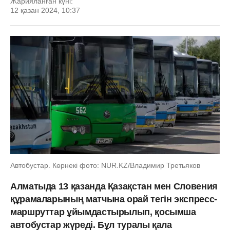
Жарияланған күні:
12 қазан 2024, 10:37
Автобустар. Көрнекі фото: NUR.KZ/Владимир Третьяков
Алматыда 13 қазанда Қазақстан мен Словения
құрамаларының матчына орай тегін экспресс-
маршруттар ұйымдастырылып, қосымша
автобустар жүреді. Бұл туралы қала