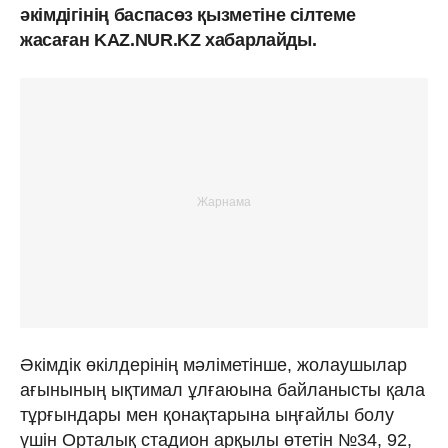
әкімдігінің баспасөз қызметіне сілтеме
жасаған KAZ.NUR.KZ хабарлайды.
Әкімдік өкілдерінің мәліметінше, жолаушылар
ағынының ықтимал ұлғаюына байланысты қала
тұрғындары мен қонақтарына ыңғайлы болу
үшін Орталық стадион арқылы өтетін №34, 92,