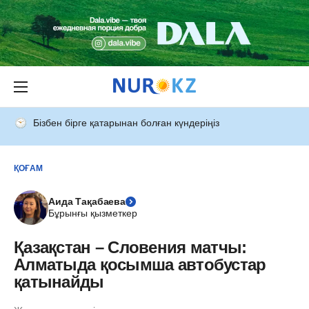
Бізбен бірге қатарынан болған күндеріңіз
ҚОҒАМ
Аида Тақабаева
Бұрынғы қызметкер
Қазақстан – Словения матчы:
Алматыда қосымша автобустар
қатынайды