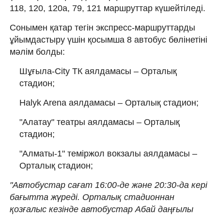
118, 120, 120а, 79, 121 маршруттар күшейтіледі.
Сонымен қатар тегін экспресс-маршруттарды
ұйымдастыру үшін қосымша 8 автобус бөлінетіні
мәлім болды:
Шұғыла-City ТК аялдамасы – Орталық
стадион;
Halyk Arena аялдамасы – Орталық стадион;
"Алатау" театры аялдамасы – Орталық
стадион;
"Алматы-1" теміржол вокзалы аялдамасы –
Орталық стадион;
"Автобустар сағат 16:00-де және 20:30-да кері
бағытта жүреді. Орталық стадионнан
қозғалыс кезінде автобустар Абай даңғылы