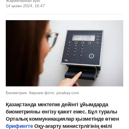
Жарияланған күні:
14 қазан 2024, 16:47
Биометрия. Көрнекі фото: pixabay.com
Қазақстанда мектепке дейінгі ұйымдарда
биометрияны енгізу қажет емес. Бұл туралы
Орталық коммуникациялар қызметінде өткен
брифингте
Оқу-ағарту министрлігінің өкілі