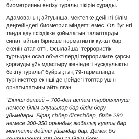
биометрияны енгізу туралы пікірін сұрады.
Адамованың айтуынша, мектепке дейінгі білім
деңгейіндегі биометрия міндетті емес. Ол бүгінгі
таңда қауіпсіздікке қойылатын талаптарды
сипаттайтын бірнеше нормативтік құжат бар
екенін атап өтті. Осылайша "террористік
тұрғыдан осал объектілерді терроризмге қарсы
қорғауды ұйымдастыру жөніндегі нұсқаулықты
бекіту туралы" бұйрықтың 79-тармағында
турникеттер екінші деңгейдегі топтар үшін
орнатылатыны айтылған.
"Екінші деңгей – 700-ден астам тәрбиеленуші
немесе білім алушылар бар білім беру
ұйымдары. Бірақ сіздер білесіздер, бізде 280
немесе 300-350 орындық жобалық қуаты бар
мектепке дейінгі ұйымдар бар. Демек біз
контингенті 700-ден аз білім беру