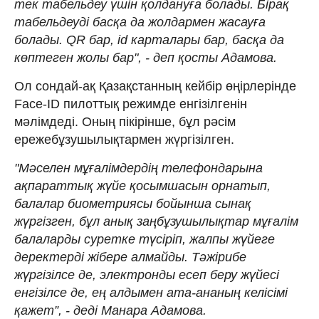
тек табельдеу үшін қолдануға болады. Бірақ
табельдеуді басқа да жолдармен жасауға
болады. QR бар, id карталары бар, басқа да
көптеген жолы бар", - деп қосты Адамова.
Ол сондай-ақ Қазақстанның кейбір өңірлерінде
Face-ID пилоттық режимде енгізілгенін
мәлімдеді. Оның пікірінше, бұл рәсім
ережебұзушылықтармен жүргізілген.
"Мәселен мұғалімдердің телефондарына
ақпараттық жүйе қосымшасын орнатып,
балалар биометриясы бойынша сынақ
жүргізген, бұл анық заңбұзушылықтар мұғалім
балаларды суретке түсіріп, жалпы жүйеге
деректерді жібере алмайды. Тәжірибе
жүргізілсе де, электронды есеп беру жүйесі
енгізілсе де, ең алдымен ата-ананың келісімі
қажет”, - деді Манара Адамова.