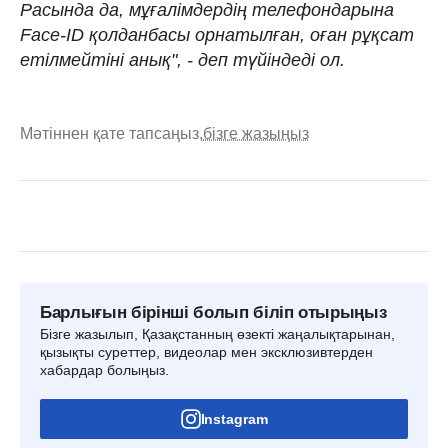
Расында да, мұғалімдердің телефондарына
Face-ID қолданбасы орнатылған, оған рұқсат
етілмейтіні анық", - деп түйіндеді ол.
Мәтіннен қате тапсаңыз,
бізге жазыңыз
Барлығын бірінші болып біліп отырыңыз
Бізге жазылып, Қазақстанның өзекті жаңалықтарынан,
қызықты суреттер, видеолар мен эксклюзивтерден
хабардар болыңыз.
Instagram