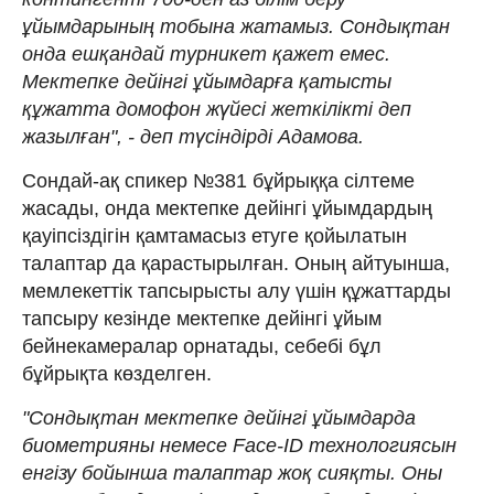
ұйымдарының тобына жатамыз. Сондықтан
онда ешқандай турникет қажет емес.
Мектепке дейінгі ұйымдарға қатысты
құжатта домофон жүйесі жеткілікті деп
жазылған", - деп түсіндірді Адамова.
Сондай-ақ спикер №381 бұйрыққа сілтеме
жасады, онда мектепке дейінгі ұйымдардың
қауіпсіздігін қамтамасыз етуге қойылатын
талаптар да қарастырылған. Оның айтуынша,
мемлекеттік тапсырысты алу үшін құжаттарды
тапсыру кезінде мектепке дейінгі ұйым
бейнекамералар орнатады, себебі бұл
бұйрықта көзделген.
"Сондықтан мектепке дейінгі ұйымдарда
биометрияны немесе Face-ID технологиясын
енгізу бойынша талаптар жоқ сияқты. Оны