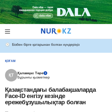
Бізбен бірге қатарынан болған күндеріңіз
ҚОҒАМ
Қаламқас Төре
ҚТ
Бұрынғы қызметкер
Қазақстандағы балабақшаларда
Face-ID енгізу кезінде
ережебұзушылықтар болған