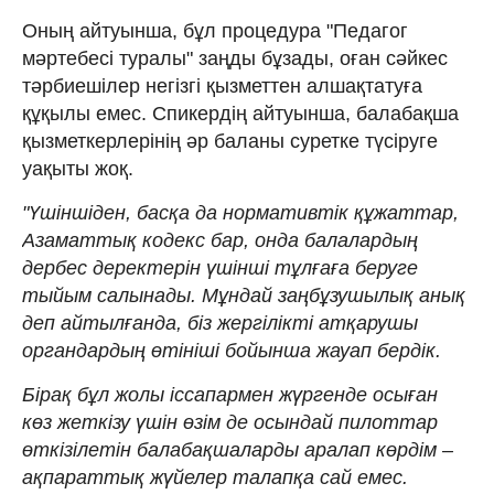
Оның айтуынша, бұл процедура "Педагог
мәртебесі туралы" заңды бұзады, оған сәйкес
тәрбиешілер негізгі қызметтен алшақтатуға
құқылы емес. Спикердің айтуынша, балабақша
қызметкерлерінің әр баланы суретке түсіруге
уақыты жоқ.
"Үшіншіден, басқа да нормативтік құжаттар,
Азаматтық кодекс бар, онда балалардың
дербес деректерін үшінші тұлғаға беруге
тыйым салынады. Мұндай заңбұзушылық анық
деп айтылғанда, біз жергілікті атқарушы
органдардың өтініші бойынша жауап бердік.
Бірақ бұл жолы іссапармен жүргенде осыған
көз жеткізу үшін өзім де осындай пилоттар
өткізілетін балабақшаларды аралап көрдім –
ақпараттық жүйелер талапқа сай емес.