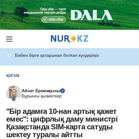
Бізбен бірге қатарынан болған күндеріңіз
ҚОҒАМ
Айзат Ермекқызы
Бұрынғы қызметкер
"Бір адамға 10-нан артық қажет
емес": цифрлық даму министрі
Қазақстанда SIM-карта сатуды
шектеу туралы айтты