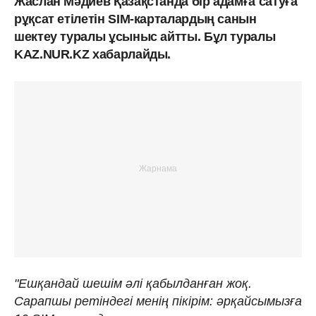
Жаслан Мәдиев Қазақстанда бір адамға сатуға
рұқсат етілетін SIM-карталардың санын
шектеу туралы ұсыныс айтты. Бұл туралы
KAZ.NUR.KZ хабарлайды.
"Ешқандай шешім әлі қабылданған жоқ.
Сарапшы ретіндегі менің пікірім: әрқайсымызға