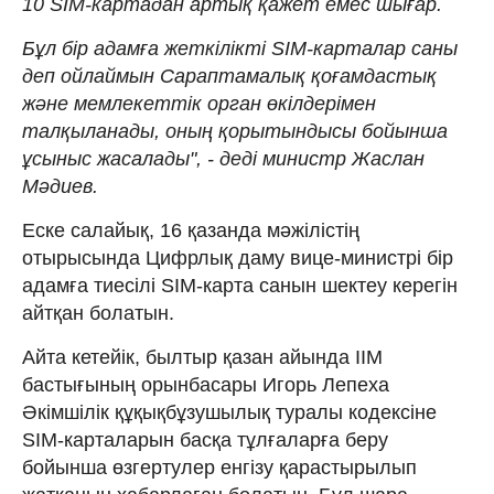
10 SIM-картадан артық қажет емес шығар.
Бұл бір адамға жеткілікті SIM-карталар саны
деп ойлаймын Сараптамалық қоғамдастық
және мемлекеттік орган өкілдерімен
талқыланады, оның қорытындысы бойынша
ұсыныс жасалады", - деді министр Жаслан
Мәдиев.
Еске салайық, 16 қазанда мәжілістің
отырысында Цифрлық даму вице-министрі бір
адамға тиесілі SIM-карта санын шектеу керегін
айтқан болатын.
Айта кетейік, былтыр қазан айында ІІМ
бастығының орынбасары Игорь Лепеха
Әкімшілік құқықбұзушылық туралы кодексіне
SIM-карталарын басқа тұлғаларға беру
бойынша өзгертулер енгізу қарастырылып