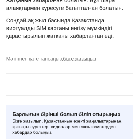
жатқанын хабарлаған болатын. Бұл шара
алаяқтармен күресуге бағытталған болатын.
Сондай-ақ жыл басында Қазақстанда
виртуалды SIM картаны енгізу мүмкіндігі
қарастырылып жатқаны хабарланған еді.
Мәтіннен қате тапсаңыз,
бізге жазыңыз
Барлығын бірінші болып біліп отырыңыз
Бізге жазылып, Қазақстанның өзекті жаңалықтарынан,
қызықты суреттер, видеолар мен эксклюзивтерден
хабардар болыңыз.