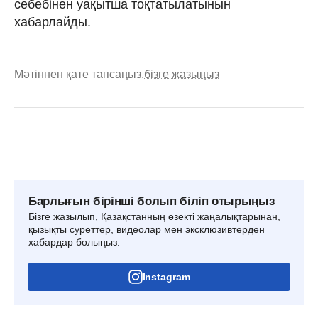
себебінен уақытша тоқтатылатынын
хабарлайды.
Мәтіннен қате тапсаңыз,
бізге жазыңыз
Барлығын бірінші болып біліп отырыңыз
Бізге жазылып, Қазақстанның өзекті жаңалықтарынан,
қызықты суреттер, видеолар мен эксклюзивтерден
хабардар болыңыз.
Instagram