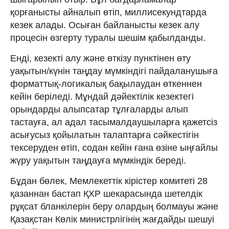
қорғанысты айналып өтіп, миллисекундтарда
кезек алады. Осыған байланысты кезек алу
процесін өзгерту туралы шешім қабылданды.
Енді, кезекті алу және өткізу пунктінен өту
уақытын/күнін таңдау мүмкіндігі пайдаланушыға
форматтық-логикалық бақылаудан өткеннен
кейін беріледі. Мұндай дәйектілік кезектегі
орындарды алыпсатар тұлғаларды алып
тастауға, ал адал тасымалдаушыларға қажетсіз
асығусыз қойылатын талаптарға сәйкестігін
тексеруден өтіп, содан кейін ғана өзіне ыңғайлы
жүру уақытын таңдауға мүмкіндік береді.
Бұдан бөлек, Мемлекеттік кірістер комитеті 28
қазаннан бастап ҚХР шекарасында шетелдік
рұқсат бланкілерін беру олардың болмауы және
Қазақстан Көлік министрлігінің жағдайды шешуі