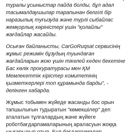
туралы ұсыныстар пайда болды, бұл адал
тасымалдаушылар тарапынан белгілі бір
наразылық туғызуда және түрлі сыбайлас
жемқорлық көріністері үшін "қолайлы"
жағдайлар жасайды.
Осыған байланысты, СarGoRuqsat сервисінің
жұмыс режимін бұзудың туындаған
жағдайларын жою үшін тікелей кеден бекетіне
Бас көлік прокуратурасы мен ҚМ
Мемлекеттік кірістер комитетінің
қызметкерлері топ құрамында барды", -
делінген хабарда.
Жұмыс тобымен жүйеде жасанды бос орын
тапшылығын тудыратын "көмекшілер" деп
аталатын тұлғалардың және жүйеге
роботбағдарламаларының араласуын жоққа
шығарылып отыр. Бұл бағдарламалар