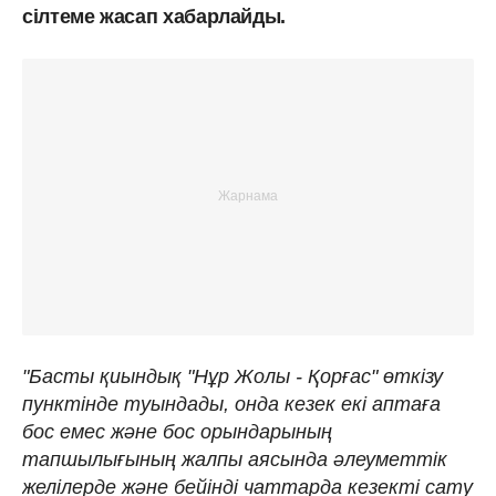
сілтеме жасап хабарлайды.
"Басты қиындық "Нұр Жолы - Қорғас" өткізу
пунктінде туындады, онда кезек екі аптаға
бос емес және бос орындарының
тапшылығының жалпы аясында әлеуметтік
желілерде және бейінді чаттарда кезекті сату