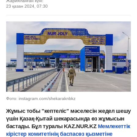
Жарияланған күні:
23 қазан 2024, 07:30
Фото: instagram.com/shekaraknbkz
Жұмыс тобы "кептеліс" мәселесін жедел шешу
үшін Қазақ-Қытай шекарасында өз жұмысын
бастады. Бұл туралы KAZ.NUR.KZ
Мемлекеттік
кірістер комитетінің баспасөз қызметіне