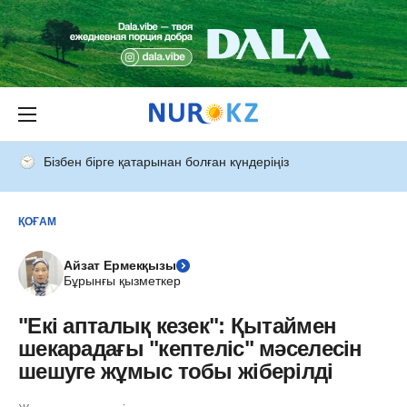
Бізбен бірге қатарынан болған күндеріңіз
ҚОҒАМ
Айзат Ермекқызы
Бұрынғы қызметкер
"Екі апталық кезек": Қытаймен
шекарадағы "кептеліс" мәселесін
шешуге жұмыс тобы жіберілді