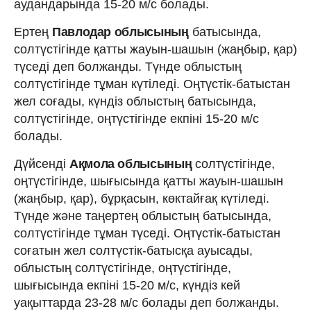
аудандарында 15-20 м/с болады.
Ертең
Павлодар облысының
батысында,
солтүстігінде қатты жауын-шашын (жаңбыр, қар)
түседі деп болжанды. Түнде облыстың
солтүстігінде тұман күтіледі. Оңтүстік-батыстан
жел соғады, күндіз облыстың батысында,
солтүстігінде, оңтүстігінде екпіні 15-20 м/с
болады.
Дүйсенді
Ақмола облысының
солтүстігінде,
оңтүстігінде, шығысында қатты жауын-шашын
(жаңбыр, қар), бұрқасын, көктайғақ күтіледі.
Түнде және таңертең облыстың батысында,
солтүстігінде тұман түседі. Оңтүстік-батыстан
соғатын жел солтүстік-батысқа ауысады,
облыстың солтүстігінде, оңтүстігінде,
шығысында екпіні 15-20 м/с, күндіз кей
уақыттарда 23-28 м/с болады деп болжанды.