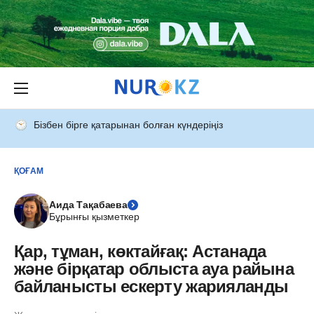
Бізбен бірге қатарынан болған күндеріңіз
ҚОҒАМ
Аида Тақабаева
Бұрынғы қызметкер
Қар, тұман, көктайғақ: Астанада
және бірқатар облыста ауа райына
байланысты ескерту жарияланды