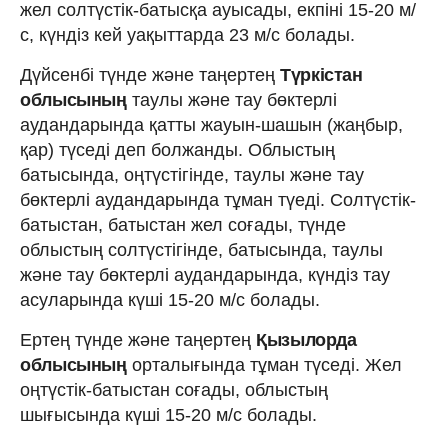
жел солтүстік-батысқа ауысады, екпіні 15-20 м/
с, күндіз кей уақыттарда 23 м/с болады.
Дүйсенбі түнде және таңертең
Түркістан
облысының
таулы және тау бөктерлі
аудандарында қатты жауын-шашын (жаңбыр,
қар) түседі деп болжанды. Облыстың
батысында, оңтүстігінде, таулы және тау
бөктерлі аудандарында тұман түеді. Солтүстік-
батыстан, батыстан жел соғады, түнде
облыстың солтүстігінде, батысында, таулы
және тау бөктерлі аудандарында, күндіз тау
асуларында күші 15-20 м/с болады.
Ертең түнде және таңертең
Қызылорда
облысының
орталығында тұман түседі. Жел
оңтүстік-батыстан соғады, облыстың
шығысында күші 15-20 м/с болады.