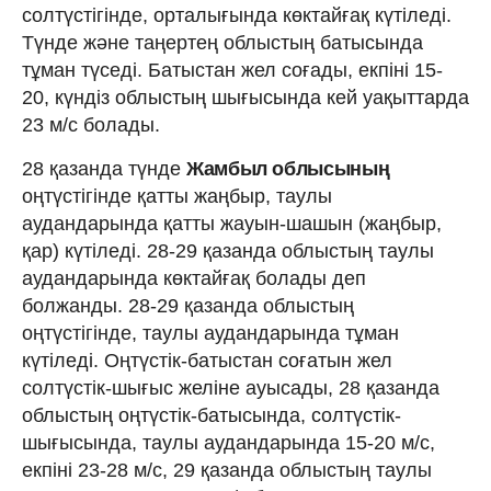
солтүстігінде, орталығында көктайғақ күтіледі.
Түнде және таңертең облыстың батысында
тұман түседі. Батыстан жел соғады, екпіні 15-
20, күндіз облыстың шығысында кей уақыттарда
23 м/с болады.
28 қазанда түнде
Жамбыл облысының
оңтүстігінде қатты жаңбыр, таулы
аудандарында қатты жауын-шашын (жаңбыр,
қар) күтіледі. 28-29 қазанда облыстың таулы
аудандарында көктайғақ болады деп
болжанды. 28-29 қазанда облыстың
оңтүстігінде, таулы аудандарында тұман
күтіледі. Оңтүстік-батыстан соғатын жел
солтүстік-шығыс желіне ауысады, 28 қазанда
облыстың оңтүстік-батысында, солтүстік-
шығысында, таулы аудандарында 15-20 м/с,
екпіні 23-28 м/с, 29 қазанда облыстың таулы