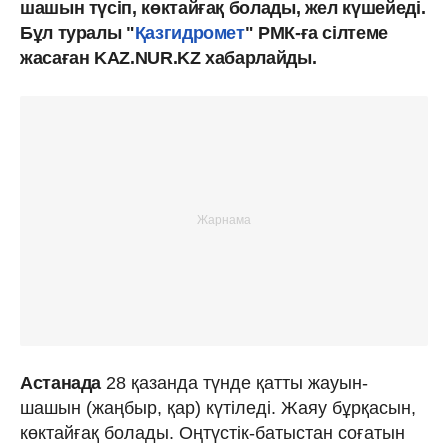
шашын түсіп, көктайғақ болады, жел күшейеді.
Бұл туралы "
Қазгидромет
" РМК-ға сілтеме
жасаған KAZ.NUR.KZ хабарлайды.
Астанада
28 қазанда түнде қатты жауын-
шашын (жаңбыр, қар) күтіледі. Жаяу бұрқасын,
көктайғақ болады. Оңтүстік-батыстан соғатын