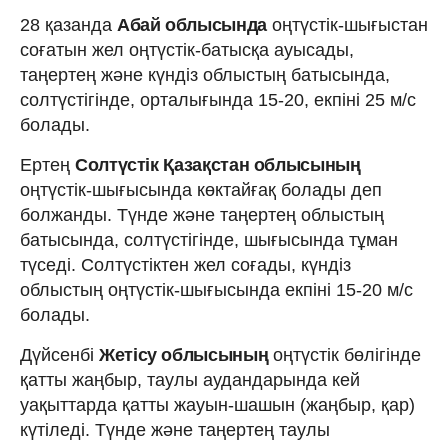
28 қазанда
Абай облысында
оңтүстік-шығыстан
соғатын жел оңтүстік-батысқа ауысады,
таңертең және күндіз облыстың батысында,
солтүстігінде, орталығында 15-20, екпіні 25 м/с
болады.
Ертең
Солтүстік Қазақстан облысының
оңтүстік-шығысында көктайғақ болады деп
болжанды. Түнде және таңертең облыстың
батысында, солтүстігінде, шығысында тұман
түседі. Солтүстіктен жел соғады, күндіз
облыстың оңтүстік-шығысында екпіні 15-20 м/с
болады.
Дүйсенбі
Жетісу облысының
оңтүстік бөлігінде
қатты жаңбыр, таулы аудандарында кей
уақыттарда қатты жауын-шашын (жаңбыр, қар)
күтіледі. Түнде және таңертең таулы