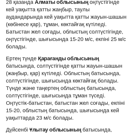
28 қазанда
Алматы облысының
оңтүстігінде
кей уақытта қатты жаңбыр, таулы
аудандарында кей уақытта қатты жауын-шашын
(көбінесе қар), тұман, көктайғақ күтіледі.
Батыстан жел соғады, облыстың солтүстігінде,
оңтүстігінде, шығысында 15-20 м/с, екпіні 25 м/с
болады.
Ертең түнде
Қарағанды облысының
батысында, солтүстігінде қатты жауын-шашын
(жаңбыр, қар) күтіледі. Облыстың батысында,
солтүстігінде, шығысында көктайғақ болады.
Түнде және таңертең облыстың батысында,
солтүстігінде, шығысында тұман түседі.
Оңтүстік-батыстан, батыстан жел соғады, екпіні
15-20, облыстың батысында, шығысында кей
уақыттарда 23 м/с болады.
Дүйсенбі
Ұлытау облысының
батысында,