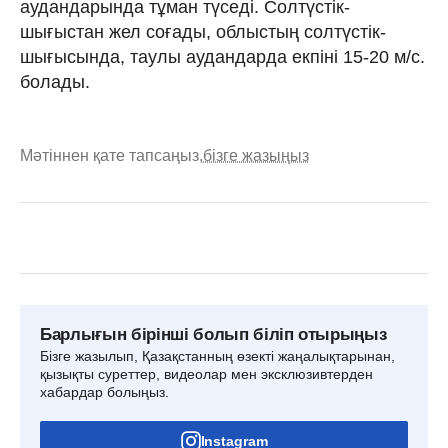
аудандарында тұман түседі. Солтүстік-
шығыстан жел соғады, облыстың солтүстік-
шығысында, таулы аудандарда екпіні 15-20 м/с.
болады.
Мәтіннен қате тапсаңыз,
бізге жазыңыз
Барлығын бірінші болып біліп отырыңыз
Бізге жазылып, Қазақстанның өзекті жаңалықтарынан,
қызықты суреттер, видеолар мен эксклюзивтерден
хабардар болыңыз.
Instagram