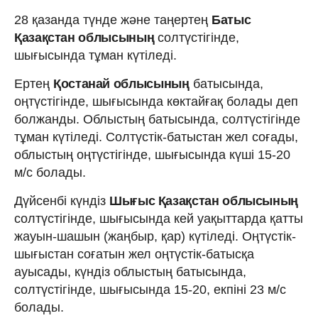
28 қазанда түнде және таңертең
Батыс
Қазақстан облысының
солтүстігінде,
шығысында тұман күтіледі.
Ертең
Қостанай облысының
батысында,
оңтүстігінде, шығысында көктайғақ болады деп
болжанды. Облыстың батысында, солтүстігінде
тұман күтіледі. Солтүстік-батыстан жел соғады,
облыстың оңтүстігінде, шығысында күші 15-20
м/с болады.
Дүйсенбі күндіз
Шығыс Қазақстан облысының
солтүстігінде, шығысында кей уақыттарда қатты
жауын-шашын (жаңбыр, қар) күтіледі. Оңтүстік-
шығыстан соғатын жел оңтүстік-батысқа
ауысады, күндіз облыстың батысында,
солтүстігінде, шығысында 15-20, екпіні 23 м/с
болады.