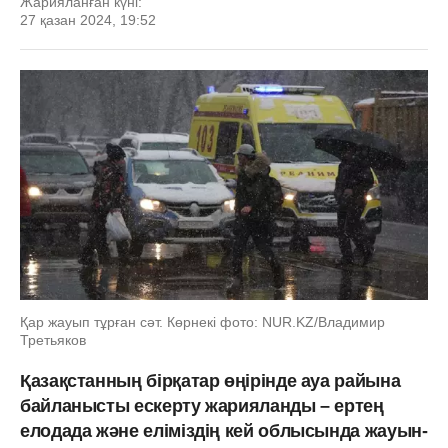
Жарияланған күні:
27 қазан 2024, 19:52
Қар жауып тұрған сәт. Көрнекі фото: NUR.KZ/Владимир
Третьяков
Қазақстанның бірқатар өңірінде ауа райына
байланысты ескерту жарияланды – ертең
елодада және еліміздің кей облысында жауын-