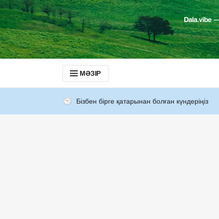
МӘЗІР
Бізбен бірге қатарынан болған күндеріңіз