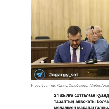
Игорь Вранчев, Жанна Оразбақова, Айтбек Аманг
24 жылға сотталған Қуан
тараптың адвокаты болға
медалімен марапатталды.