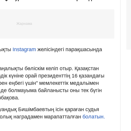
ықты
Instagram
желісіндегі парақшасында
аңалықты бөліскім келіп отыр. Қазақстан
ік күніне орай президенттің 16 қазандағы
ен еңбегі үшін" мемлекеттік медальімен
лде болмауыма байланысты оны тек бүгін
збақова.
Қуандық Бишімбаевтың ісін қараған судья
олық наградамен марапатталған
болатын.