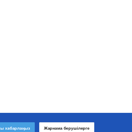
лы хабарлаңыз
Жарнама берушілерге