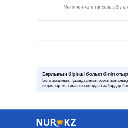
Мәтіннен қате тапсаңыз,
бізге
Барлығын бірінші болып біліп оты
Бізге жазылып, Қазақстанның өзекті жаңалық
видеолар мен эксклюзивтерден хабардар бо