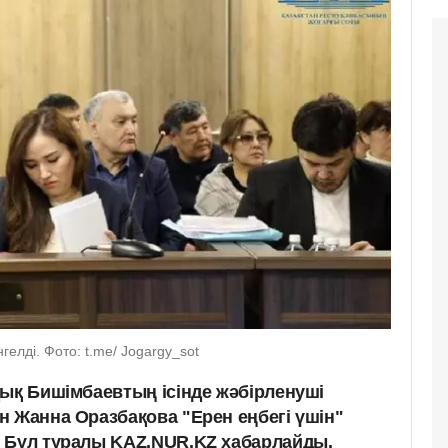
елді. Фото: t.me/ Jogargy_sot
дық Бишімбаевтың ісінде жәбірленуші
н Жанна Оразбақова "Ерен еңбегі үшін"
 Бұл туралы KAZ.NUR.KZ хабарлайды.