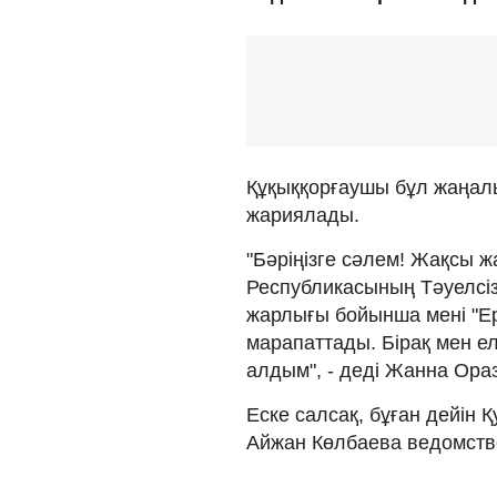
Құқыққорғаушы бұл жаңал
жариялады.
"Бәріңізге сәлем! Жақсы ж
Республикасының Тәуелсізд
жарлығы бойынша мені "Ер
марапаттады. Бірақ мен е
алдым", - деді Жанна Ора
Еске салсақ, бұған дейін 
Айжан Көлбаева ведомств