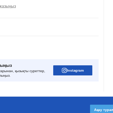
 жазыңыз
рыңыз
Instagram
тарынан, қызықты суреттер,
лыңыз.
Ақау тура