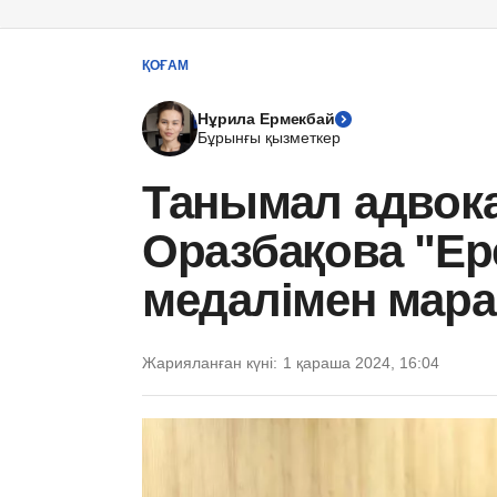
ҚОҒАМ
Нұрила Ермекбай
Бұрынғы қызметкер
Танымал адвок
Оразбақова "Ере
медалімен мар
Жарияланған күні:
1 қараша 2024, 16:04