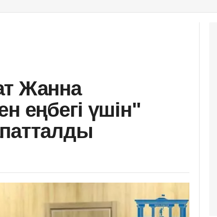
ат Жанна
н еңбегі үшін"
апатталды