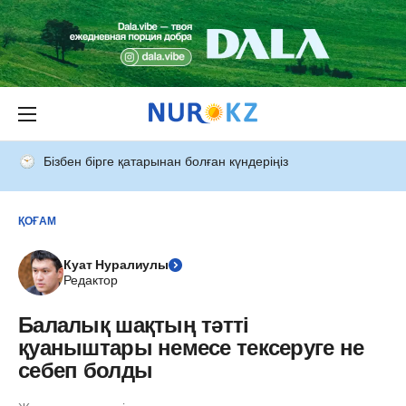
Бізбен бірге қатарынан болған күндеріңіз
ҚОҒАМ
Куат Нуралиулы
Редактор
Балалық шақтың тәтті
қуаныштары немесе тексеруге не
себеп болды