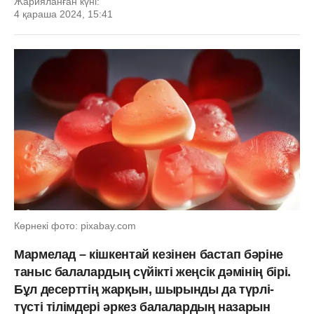
Жарияланған күні:
4 қараша 2024, 15:41
Көрнекі фото: pixabay.com
Мармелад – кішкентай кезінен бастап бәріне
таныс балалардың сүйікті жеңсік дәмінің бірі.
Бұл десерттің жарқын, шырынды да түрлі-
түсті тілімдері әркез балалардың назарын