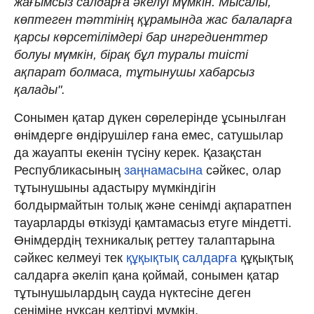
жағымсыз салдарға әкелуі мүмкін. Мысалы,
көптеген тәттінің құрамында жас балаларға
қарсы көрсетілімдері бар ингредиенттер
болуы мүмкін, бірақ бұл туралы тиісті
ақпарат болмаса, тұтынушы хабарсыз
қалады".
Сонымен қатар дүкен сөрелерінде ұсынылған
өнімдерге өндірушілер ғана емес, сатушылар
да жауапты екенін түсіну керек. Қазақстан
Республикасының
заңнамасына
сәйкес, олар
тұтынушыны адастыру мүмкіндігін
болдырмайтын толық және сенімді ақпаратпен
тауарларды өткізуді қамтамасыз етуге міндетті.
Өнімдердің техникалық реттеу талаптарына
сәйкес келмеуі тек
құқықтық салдарға
құқықтық
салдарға әкеліп қана қоймай, сонымен қатар
тұтынушылардың сауда нүктесіне деген
сеніміне нұқсан келтіруі мүмкін.