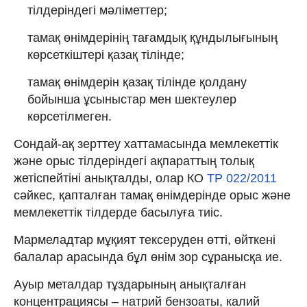
тілдеріндегі мәліметтер;
тамақ өнімдерінің тағамдық құндылығының
көрсеткіштері қазақ тілінде;
тамақ өнімдерін қазақ тілінде қолдану
бойынша ұсыныстар мен шектеулер
көрсетілмеген.
Сондай-ақ зерттеу хаттамасында мемлекеттік
және орыс тілдеріндегі ақпараттың толық
жетіспейтіні анықталды, олар КО
ТР 022/2011
сәйкес, қапталған тамақ өнімдерінде орыс және
мемлекеттік тілдерде басылуға тиіс.
Мармеладтар мұқият тексеруден өтті, өйткені
балалар арасында бұл өнім зор сұранысқа ие.
Ауыр металдар тұздарының анықталған
концентрациясы – натрий бензоаты, калий