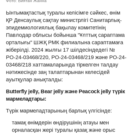
Фото: Биятан Жанна
Ынтымақтастық туралы келісімге сәйкес, өнім
ҚР Денсаулық сақтау министрлігі Санитарлық-
эпидемиологиялық бақылау комитетінің
Павлодар облысы бойынша "Ұлттық сараптама
орталығы" ШЖҚ РМК филиалына сараптамаға
жіберілді. 2024 жылғы 17 шілдесіндедегі №
РО-24-03468/220, РО-24-03468/219 және РО-24-
03468/218 хаттамаларында тіркелген талдау
нәтижесінде заң талаптарынан келесідей
ауытқулар анықталды:
Butterfly jelly, Bear jelly және Peacock jelly
түрік
мармеладтары:
Түрік мармеладтарының барлық үлгісінде:
тамақ өнімдерін өндірушінің атауы мен
орналасқан жері туралы қазақ және орыс