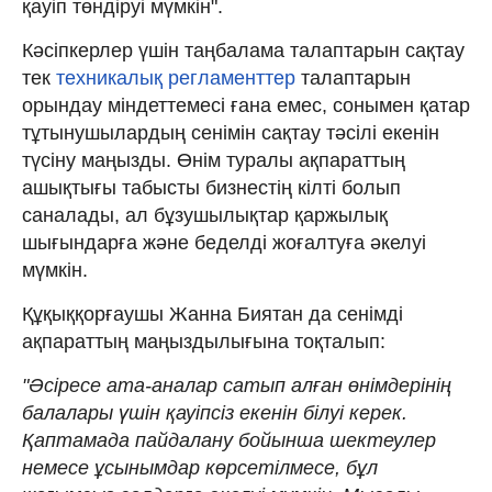
қауіп төндіруі мүмкін".
Кәсіпкерлер үшін таңбалама талаптарын сақтау
тек
техникалық регламенттер
талаптарын
орындау міндеттемесі ғана емес, сонымен қатар
тұтынушылардың сенімін сақтау тәсілі екенін
түсіну маңызды. Өнім туралы ақпараттың
ашықтығы табысты бизнестің кілті болып
саналады, ал бұзушылықтар қаржылық
шығындарға және беделді жоғалтуға әкелуі
мүмкін.
Құқыққорғаушы Жанна Биятан да сенімді
ақпараттың маңыздылығына тоқталып:
"Әсіресе ата-аналар сатып алған өнімдерінің
балалары үшін қауіпсіз екенін білуі керек.
Қаптамада пайдалану бойынша шектеулер
немесе ұсынымдар көрсетілмесе, бұл