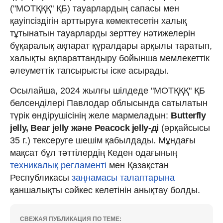
("МОТҚҚҚ" ҚБ) тауарлардың сапасы мен
қауіпсіздігін арттыруға көмектесетін халық
тұтынатын тауарларды зерттеу нәтижелерін
бұқаралық ақпарат құралдары арқылы таратып,
халықты ақпараттандыру бойынша мемлекеттік
әлеуметтік тапсырысты іске асырады.
Осылайша, 2024 жылғы шілдеде "МОТҚҚҚ" ҚБ
белсенділері Павлодар облысында сатылатын
түрік өндірушісінің желе мармеладын:
Butterfly
jelly, Bear jelly және Peacock jelly-ді
(әрқайсысы
35 г.) тексеруге шешім қабылдады. Мұндағы
мақсат бұл тәттілердің Кеден одағының
техникалық регламенті
мен Қазақстан
Республикасы
заңнамасы талаптарына
қаншалықты сәйкес келетінін анықтау болды.
СВЕЖАЯ ПУБЛИКАЦИЯ ПО ТЕМЕ: