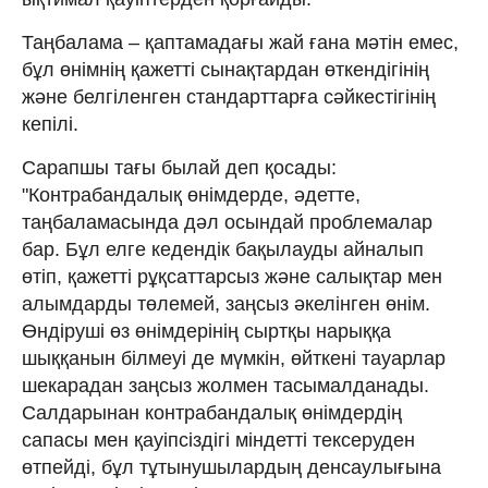
Таңбалама – қаптамадағы жай ғана мәтін емес,
бұл өнімнің қажетті сынақтардан өткендігінің
және белгіленген стандарттарға сәйкестігінің
кепілі.
Сарапшы тағы былай деп қосады:
"Контрабандалық өнімдерде, әдетте,
таңбаламасында дәл осындай проблемалар
бар. Бұл елге кедендік бақылауды айналып
өтіп, қажетті рұқсаттарсыз және салықтар мен
алымдарды төлемей, заңсыз әкелінген өнім.
Өндіруші өз өнімдерінің сыртқы нарыққа
шыққанын білмеуі де мүмкін, өйткені тауарлар
шекарадан заңсыз жолмен тасымалданады.
Салдарынан контрабандалық өнімдердің
сапасы мен қауіпсіздігі міндетті тексеруден
өтпейді, бұл тұтынушылардың денсаулығына