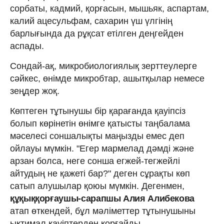
сорбаты, кадмий, қорғасын, мышьяк, аспартам,
калий ацесульфам, сахарин үш үлгінің
барлығында да рұқсат етілген деңгейден
аспады.
Сондай-ақ, микробиологиялық зерттеулерге
сәйкес, өнімде микробтар, ашытқылар немесе
зеңдер жоқ.
Көптеген тұтынушы бір қарағанда қауіпсіз
болып көрінетін өнімге қатысты таңбалама
мәселесі соншалықты маңызды емес деп
ойлауы мүмкін. "Егер мармелад дәмді және
арзан болса, неге сонша егжей-тегжейлі
айтудың не қажеті бар?" деген сұрақты көп
сатып алушылар қоюы мүмкін. Дегенмен,
құқыққорғаушы-сарапшы Алия Алибекова
атап өткендей, бұл мәліметтер тұтынушыны
ықтимал қауіптерден қорғайды.