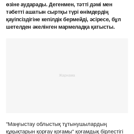
өзіне аударады. Дегенмен, тәтті дәмі мен
тәбетті ашатын сыртқы түрі өнімдердің
қауіпсіздігіне кепілдік бермейді, әсіресе, бұл
шетелден әкелінген мармеладқа қатысты.
"Маңғыстау облыстық тұтынушылардың
құқықтарын қорғау қоғамы" қоғамдық бірлестігі