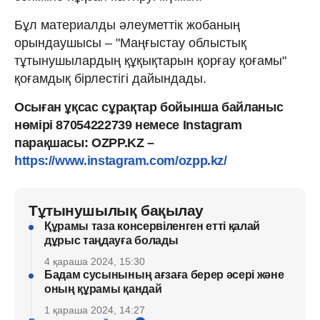
Бұл материалды әлеуметтік жобаның
орындаушысы – "Маңғыстау облыстық
тұтынушылардың құқықтарын қорғау қоғамы"
қоғамдық бірлестігі дайындады.
Осыған ұқсас сұрақтар бойынша байланыс
нөмірі 87054222739 немесе Instagram
парақшасы: OZPP.KZ –
https://www.instagram.com/ozpp.kz/
Тұтынушылық бақылау
Құрамы таза консервіленген етті қалай
дұрыс таңдауға болады
4 қараша 2024, 15:30
Бадам сусынының ағзаға берер әсері және
оның құрамы қандай
1 қараша 2024, 14:27