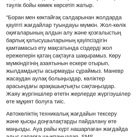
тәулік бойы көмек көрсетіп жатыр.
"Боран мен көктайғақ салдарынан жолдарда
қауіпті жағдайлар туындауы мүмкін. Жол-көлік
оқиғаларының алдын алу және қозғалыстың
барлық қатысушыларының қауіпсіздігін
қамтамасыз ету мақсатында сіздерді жол
ережелерін қатаң сақтауға шақырамыз. Көру
мүмкіндігінің азаятынын ескере отырып,
жылдамдықты асырмауды сұраймыз. Маневр
жасаудан аулақ болыңыздар, көліктер
арасындағы арақашықтықты сақтаңыздар.
Жаяу жүргіншілер өтетін жерлерде жүргізушілер
өте мұқият болуға тиіс.
Автокөліктің техникалық жағдайын тексеру
және қысқы доңғалақтарды пайдалану өте
маңызды. Ауа райы күрт нашарлаған жағдайда
алыс сапарға шықпаңыздар. SMS-