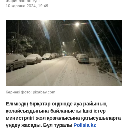
Жарияланған күні:
10 қараша 2024, 19:49
Көрнекі фото: pixabay.com
Еліміздің бірқатар өңірінде ауа райының
қолайсыздығына байланысты Ішкі істер
министрлігі жол қозғалысына қатысушыларға
үндеу жасады. Бұл туралы
Polisia.kz