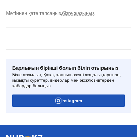
Мәтіннен қате тапсаңыз,
бізге жазыңыз
Барлығын бірінші болып біліп отырыңыз
Бізге жазылып, Қазақстанның өзекті жаңалықтарынан,
қызықты суреттер, видеолар мен эксклюзивтерден
хабардар болыңыз.
Instagram