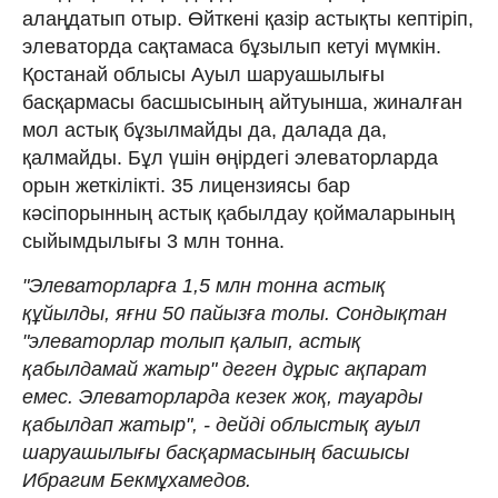
алаңдатып отыр. Өйткені қазір астықты кептіріп,
элеваторда сақтамаса бұзылып кетуі мүмкін.
Қостанай облысы Ауыл шаруашылығы
басқармасы басшысының айтуынша, жиналған
мол астық бұзылмайды да, далада да,
қалмайды. Бұл үшін өңірдегі элеваторларда
орын жеткілікті. 35 лицензиясы бар
кәсіпорынның астық қабылдау қоймаларының
сыйымдылығы 3 млн тонна.
"Элеваторларға 1,5 млн тонна астық
құйылды, яғни 50 пайызға толы. Сондықтан
"элеваторлар толып қалып, астық
қабылдамай жатыр" деген дұрыс ақпарат
емес. Элеваторларда кезек жоқ, тауарды
қабылдап жатыр", - дейді облыстық ауыл
шаруашылығы басқармасының басшысы
Ибрагим Бекмұхамедов.