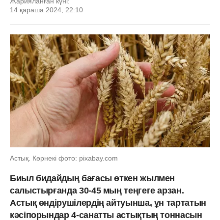
Жарияланған күні:
14 қараша 2024, 22:10
Астық. Көрнекі фото: pixabay.com
Биыл бидайдың бағасы өткен жылмен
салыстырғанда 30-45 мың теңгеге арзан.
Астық өндірушілердің айтуынша, ұн тартатын
кәсіпорындар 4-санатты астықтың тоннасын