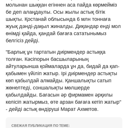
молынан шыққан егіннен аса пайда көрмейміз
бе деп алаңдаулы. Осы жылы астық бітік
шықты. Қостанай облысында 6 млн тоннаға
жуық дәнді-дақыл жиналды. Диқандар енді мол
өнімді қайда, қандай бағаға сататынымыз
белгісіз дейді.
"Барлық ұн тартатын диірмендер астыққа
толған. Кәсіпорын басшыларының
айтуларынша қоймаларда ұн да, бидай да қап-
қабымен үйіліп жатыр. Ірі диірмендер астықты
көп қабылдай алмайды. Қаншалықты сатып
жөнелтеді, соншалықты мөлшерде
қабылдайды. Бағасын әр фирмамен әрқилы
келісіп жатырмыз, өте арзан бағаға кетіп жатыр"
- дейді астық өндіруші Марат Ахметов.
СВЕЖАЯ ПУБЛИКАЦИЯ ПО ТЕМЕ: