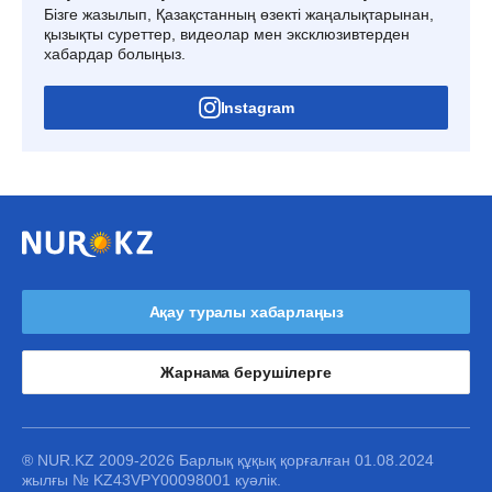
Бізге жазылып, Қазақстанның өзекті жаңалықтарынан,
қызықты суреттер, видеолар мен эксклюзивтерден
хабардар болыңыз.
Instagram
Ақау туралы хабарлаңыз
Жарнама берушілерге
® NUR.KZ 2009-2026 Барлық құқық қорғалған 01.08.2024
жылғы № KZ43VPY00098001 куәлік.