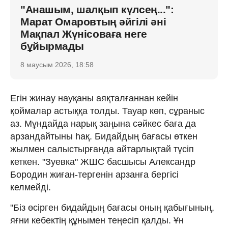
"Анашым, шалқып күлсең...":
Марат Омаровтың әйгілі әні
Мақпал Жүнісоваға неге
бұйырмады
8 маусым 2026, 18:58
Егін жинау науқаны аяқталғаннан кейін
қоймалар астыққа толды. Тауар көп, сұраныс
аз. Мұндайда нарық заңына сәйкес баға да
арзандайтыны һақ. Бидайдың бағасы өткен
жылмен салыстырғанда айтарлықтай түсіп
кеткен. "Зуевка" ЖШС басшысы Александр
Бородин жиған-тергенін арзанға бергісі
келмейді.
"Біз өсірген бидайдың бағасы оның қабығының,
яғни кебектің құнымен теңесіп қалды. Ұн