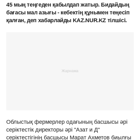
45 мың теңгеден қабылдап жатыр. Бидайдың
бағасы мал азығы - кебектің құнымен теңесіп
қалған, деп хабарлайды KAZ.NUR.KZ тілшісі.
Облыстық фермерлер одағының басшысы әрі
серіктестік директоры әрі "Азат и Д"
серіктестігінің басшысы Марат Ахметов биылғы