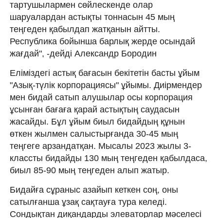
тартушылармен сөйлескенде олар
шаруалардан астықты тоннасын 45 мың
теңгеден қабылдап жатқанын айтты.
Республика бойынша барлық жерде осындай
жағдай", -дейді Александр Бородин
Еліміздегі астық бағасын бекітетін басты ұйым
"Азық-түлік корпорациясы" ұйымы. Диірмендер
мен бидай сатып алушылар осы корпорация
ұсынған бағаға қарай астықтың саудасын
жасайды. Бұл ұйым биыл бидайдың құнын
өткен жылмен салыстырғанда 30-45 мың
теңгеге арзандатқан. Мысалы 2023 жылы 3-
классты бидайды 130 мың теңгеден қабылдаса,
биыл 85-90 мың теңгеден алып жатыр.
Бидайға сұраныс азайып кеткен соң, оны
сатылғанша ұзақ сақтауға тура келеді.
Сондықтан диқандарды элеваторлар мәселесі