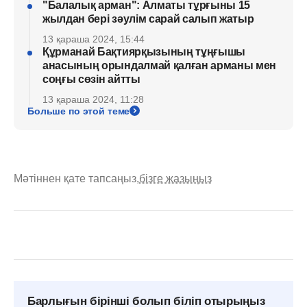
"Балалық арман": Алматы тұрғыны 15
жылдан бері зәулім сарай салып жатыр
13 қараша 2024, 15:44
Құрманай Бақтиярқызының тұңғышы
анасының орындалмай қалған арманы мен
соңғы сөзін айтты
13 қараша 2024, 11:28
Больше по этой теме
Мәтіннен қате тапсаңыз,
бізге жазыңыз
Барлығын бірінші болып біліп отырыңыз