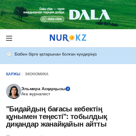
Бізбен бірге қатарынан болған күндеріңіз
ҚАРЖЫ
ЭКОНОМИКА
Эльмира Асқарқызы
Аға журналист
"Бидайдың бағасы кебектің
құнымен теңесті": тобылдық
диқандар жанайқайын айтты