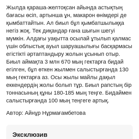
Жылда қараша-желтоқсан айында астықтың
бағасы өсіп, артынша ұн, макарон өнімдері де
қымбаттайтын. Ал биыл бұл қымбатшылыққа
негіз жоқ. Тек диқандар ғана шығын шегуі
мүмкін. Алдағы уақытта осылай ұтылып қалмас
үшін облыстық ауыл шаруашылығы басқармасы
егістікті әртаптандыру жолын ұсынып отыр.
Биыл аймақта 3 млн 670 мың гектарға бидай
егілген, бұл өткен жылмен салыстырғанда 130
мың гектарға аз. Осы жылы майлы дақыл
еккендердің жолы болып тұр. Биыл рапстың бір
тоннасының құны 180-185 мың теңге. Бидаймен
салыстырғанда 100 мың теңгеге артық.
Автор: Айнұр Нұрмағамбетова
Эксклюзив