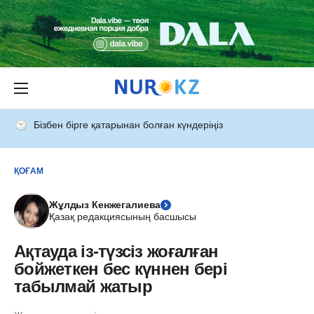
Бізбен бірге қатарынан болған күндеріңіз
ҚОҒАМ
Жұлдыз Кенжегалиева
Қазақ редакциясының басшысы
Ақтауда із-түзсіз жоғалған
бойжеткен бес күннен бері
табылмай жатыр