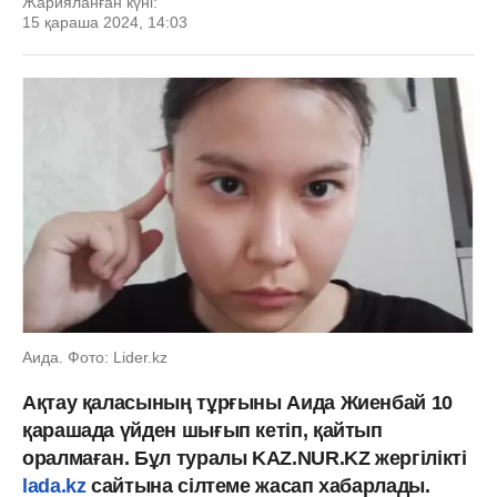
Жарияланған күні:
15 қараша 2024, 14:03
Аида. Фото: Lider.kz
Ақтау қаласының тұрғыны Аида Жиенбай 10
қарашада үйден шығып кетіп, қайтып
оралмаған. Бұл туралы KAZ.NUR.KZ жергілікті
lada.kz
сайтына сілтеме жасап хабарлады.