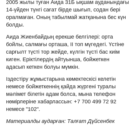
2005 жылы туған Аида 31Б ықшам ауданындағы
14-үйден түнгі сағат бірде шығып, содан бері
оралмаған. Оның табылмай жатқанына бес күн
болды.
Аида Жиенбайдың ерекше белгілері: орта
бойлы, салмағы орташа, II топ мүгедегі. Үстіне
сарғылт түсті тор жейде, күлгін түсті бас киім
киген. Еріктілердің айтуынша, бойжеткен
адасып кеткен болуы мүмкін.
Іздестіру жұмыстарына көмектескісі келетін
немесе бойжеткеннің қайда жүргені туралы
мәлімет білетін адам болса, мына телефон
нөмірлеріне хабарлассын: +7 700 499 72 92
немесе "102".
Материалды аударған: Талғат Дүйсенбек