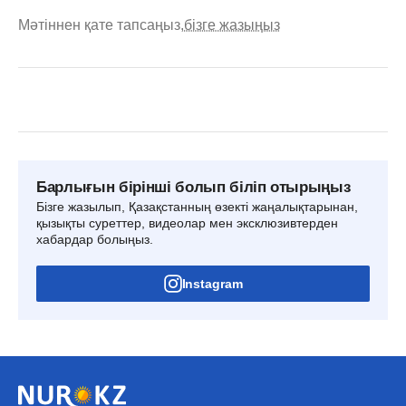
Мәтіннен қате тапсаңыз,
бізге жазыңыз
Барлығын бірінші болып біліп отырыңыз
Бізге жазылып, Қазақстанның өзекті жаңалықтарынан,
қызықты суреттер, видеолар мен эксклюзивтерден
хабардар болыңыз.
Instagram