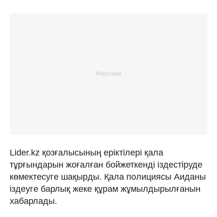
Lider.kz қозғалысының еріктілері қала
тұрғындарын жоғалған бойжеткенді іздестіруде
көмектесуге шақырды. Қала полициясы Аиданы
іздеуге барлық жеке құрам жұмылдырылғанын
хабарлады.