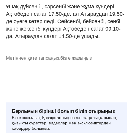
Ұшақ дүйсенбі, сәрсенбі және жұма күндері
Ақтөбеден сағат 17.50-де, ал Атыраудан 19.50-
де әуеге көтеріледі. Сейсенбі, бейсенбі, сенбі
және жексенбі күндері Ақтөбеден сағат 09.10-
да, Атыраудан сағат 14.50-де ұшады.
Мәтіннен қате тапсаңыз,
бізге жазыңыз
Барлығын бірінші болып біліп отырыңыз
Бізге жазылып, Қазақстанның өзекті жаңалықтарынан,
қызықты суреттер, видеолар мен эксклюзивтерден
хабардар болыңыз.