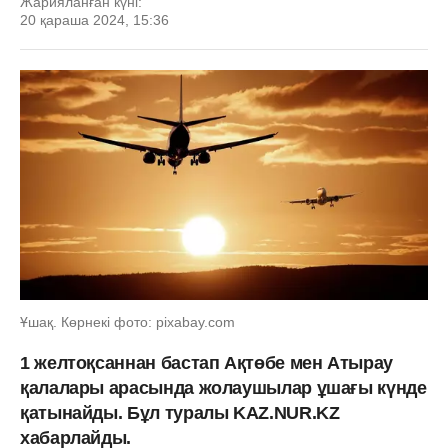
Жарияланған күні:
20 қараша 2024, 15:36
Ұшақ. Көрнекі фото: pixabay.com
1 желтоқсаннан бастап Ақтөбе мен Атырау
қалалары арасында жолаушылар ұшағы күнде
қатынайды. Бұл туралы KAZ.NUR.KZ
хабарлайды.