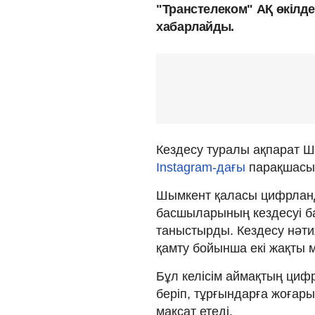
"Транстелеком" АҚ өкілде
хабарлайды.
Кездесу туралы ақпарат 
Instagram-дағы
парақшасы
Шымкент қаласы цифрланд
басшыларының кездесуі б
таныстырды. Кездесу нәти
қамту бойынша екі жақты 
Бұл келісім аймақтың ци
беріп, тұрғындарға жоғар
мақсат етеді.