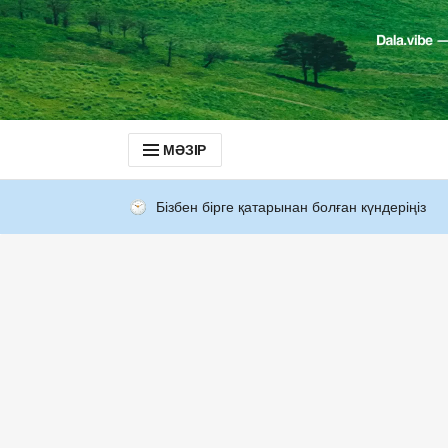
МӘЗІР
Бізбен бірге қатарынан болған күндеріңіз