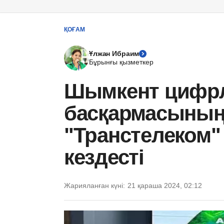
ҚОҒАМ
Ұлжан Ибраим
Бұрынғы қызметкер
Шымкент цифр
басқармасыны
"Транстелеком"
кездесті
Жарияланған күні:
21 қараша 2024, 02:12