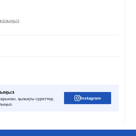
 жазыңыз
рыңыз
Instagram
тарынан, қызықты суреттер,
лыңыз.