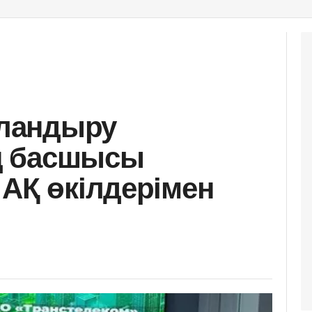
ландыру
ң басшысы
 АҚ өкілдерімен