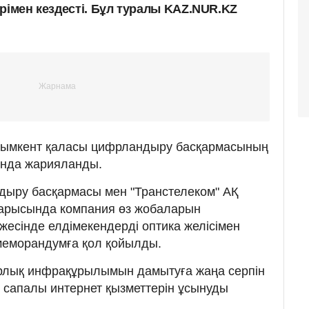
рімен кездесті. Бұл туралы KAZ.NUR.KZ
Шымкент қаласы цифрландыру басқармасының
нда жарияланды.
ыру басқармасы мен "Транстелеком" АҚ
арысында компания өз жобаларын
жесінде елдімекендерді оптика желісімен
меморандумға қол қойылды.
фрлық инфрақұрылымын дамытуға жаңа серпін
ы сапалы интернет қызметтерін ұсынуды