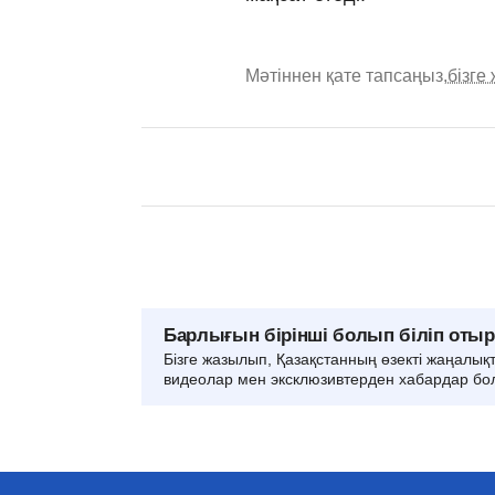
Мәтіннен қате тапсаңыз,
бізге
Барлығын бірінші болып біліп оты
Бізге жазылып, Қазақстанның өзекті жаңалық
видеолар мен эксклюзивтерден хабардар бо