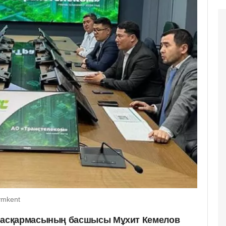
ymkent
асқармасының басшысы Мұхит Кемелов