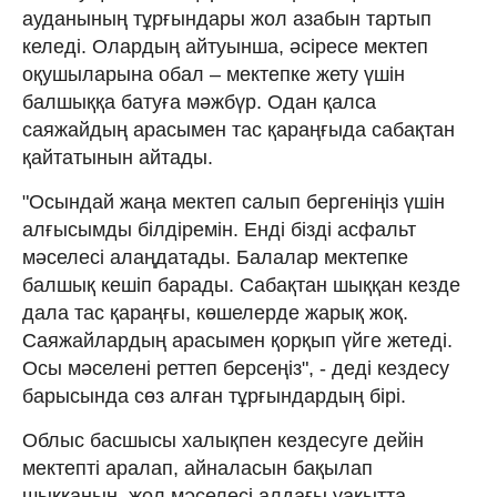
ауданының тұрғындары жол азабын тартып
келеді. Олардың айтуынша, әсіресе мектеп
оқушыларына обал – мектепке жету үшін
балшыққа батуға мәжбүр. Одан қалса
саяжайдың арасымен тас қараңғыда сабақтан
қайтатынын айтады.
"Осындай жаңа мектеп салып бергеніңіз үшін
алғысымды білдіремін. Енді бізді асфальт
мәселесі алаңдатады. Балалар мектепке
балшық кешіп барады. Сабақтан шыққан кезде
дала тас қараңғы, көшелерде жарық жоқ.
Саяжайлардың арасымен қорқып үйге жетеді.
Осы мәселені реттеп берсеңіз", - деді кездесу
барысында сөз алған тұрғындардың бірі.
Облыс басшысы халықпен кездесуге дейін
мектепті аралап, айналасын бақылап
шыққанын, жол мәселесі алдағы уақытта