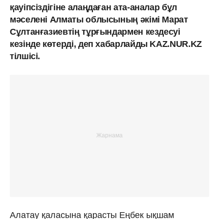
қауіпсіздігіне алаңдаған ата-аналар бұл
мәселені Алматы облысының әкімі Марат
Сұлтанғазиевтің тұрғындармен кездесуі
кезінде көтерді, деп хабарлайды KAZ.NUR.KZ
тілшісі.
Алатау қаласына қарасты Еңбек ықшам