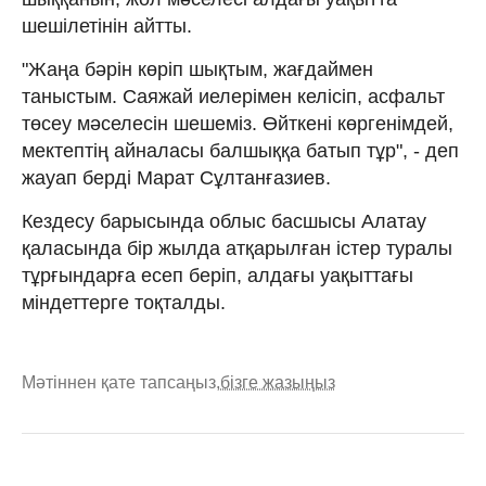
шешілетінін айтты.
"Жаңа бәрін көріп шықтым, жағдаймен
таныстым. Саяжай иелерімен келісіп, асфальт
төсеу мәселесін шешеміз. Өйткені көргенімдей,
мектептің айналасы балшыққа батып тұр", - деп
жауап берді Марат Сұлтанғазиев.
Кездесу барысында облыс басшысы Алатау
қаласында бір жылда атқарылған істер туралы
тұрғындарға есеп беріп, алдағы уақыттағы
міндеттерге тоқталды.
Мәтіннен қате тапсаңыз,
бізге жазыңыз