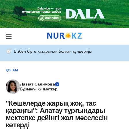
Бізбен бірге қатарынан болған күндеріңіз
ҚОҒАМ
Ляззат Салимова
Бұрынғы қызметкер
"Көшелерде жарық жоқ, тас
қараңғы": Алатау тұрғындары
мектепке дейінгі жол мәселесін
көтерді