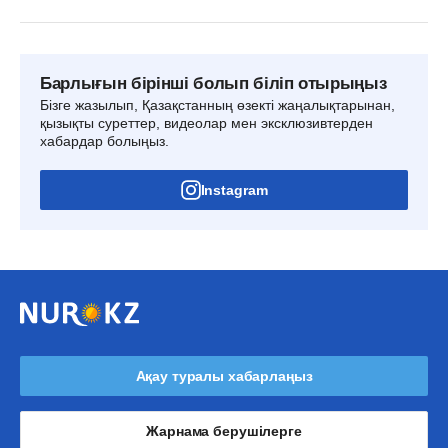
Барлығын бірінші болып біліп отырыңыз
Бізге жазылып, Қазақстанның өзекті жаңалықтарынан,
қызықты суреттер, видеолар мен эксклюзивтерден
хабардар болыңыз.
Instagram
Ақау туралы хабарлаңыз
Жарнама берушілерге