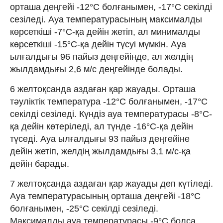
орташа деңгейі -12°C болғанымен, -17°C секілді
сезіледі. Ауа температурасының максималды
көрсеткіші -7°C-қа дейін жетіп, ал минималды
көрсеткіші -15°C-қа дейін түсуі мүмкін. Ауа
ылғалдығы 96 пайыз деңгейінде, ал желдің
жылдамдығы 2,6 м/с деңгейінде болады.
6 желтоқсанда аздаған қар жауады. Орташа
тәуліктік температура -12°C болғанымен, -17°C
секілді сезіледі. Күндіз ауа температурасы -8°C-
қа дейін көтеріледі, ал түнде -16°C-қа дейін
түседі. Ауа ылғалдығы 93 пайыз деңгейіне
дейін жетіп, желдің жылдамдығы 3,1 м/с-қа
дейін барады.
7 желтоқсанда аздаған қар жауады деп күтіледі.
Ауа температурасының орташа деңгейі -18°C
болғанымен, -25°C секілді сезіледі.
Максималды ауа температурасы -9°C болса,