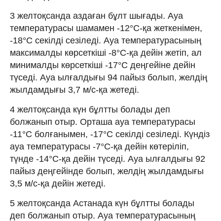
3 желтоқсанда аздаған бұлт шығады. Ауа
температурасы шамамен -12°C-қа жеткенімен,
-18°C секілді сезіледі. Ауа температурасының
максималды көрсеткіші -8°C-қа дейін жетіп, ал
минималды көрсеткіші -17°C деңгейіне дейін
түседі. Ауа ылғалдығы 94 пайыз болып, желдің
жылдамдығы 3,7 м/с-қа жетеді.
4 желтоқсанда күн бұлтты болады деп
болжанып отыр. Орташа ауа температурасы
-11°C болғанымен, -17°C секілді сезіледі. Күндіз
ауа температурасы -7°C-қа дейін көтеріліп,
түнде -14°C-қа дейін түседі. Ауа ылғалдығы 92
пайыз деңгейінде болып, желдің жылдамдығы
3,5 м/с-қа дейін жетеді.
5 желтоқсанда Астанада күн бұлтты болады
деп болжанып отыр. Ауа температурасының