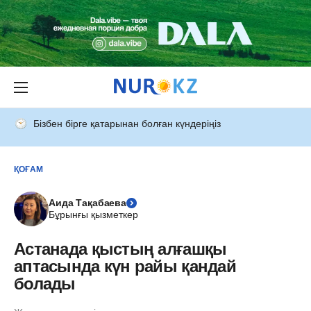
Бізбен бірге қатарынан болған күндеріңіз
ҚОҒАМ
Аида Тақабаева
Бұрынғы қызметкер
Астанада қыстың алғашқы
аптасында күн райы қандай
болады