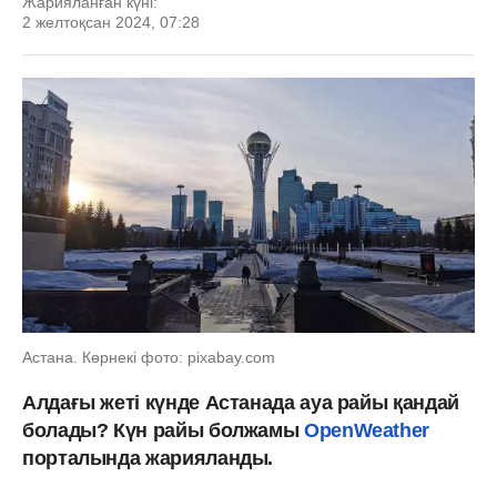
Жарияланған күні:
2 желтоқсан 2024, 07:28
Астана. Көрнекі фото: pixabay.com
Алдағы жеті күнде Астанада ауа райы қандай
болады? Күн райы болжамы
OpenWeather
порталында жарияланды.