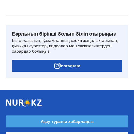
Барлығын бірінші болып біліп отырыңыз
Бізге жазылып, Қазақстанның өзекті жаңалықтарынан,
қызықты суреттер, видеолар мен эксклюзивтерден
хабардар болыңыз.
Instagram
Ақау туралы хабарлаңыз