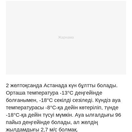
2 желтоқсанда Астанада күн бұлтты болады.
Орташа температура -13°C деңгейінде
болғанымен, -18°C секілді сезіледі. Күндіз ауа
температурасы -8°C-қа дейін көтеріліп, түнде
-18°C-қа дейін түсуі мүмкін. Ауа ылғалдығы 96
пайыз деңгейінде болады, ал желдің
жылдамдығы 2,7 м/с болмақ.