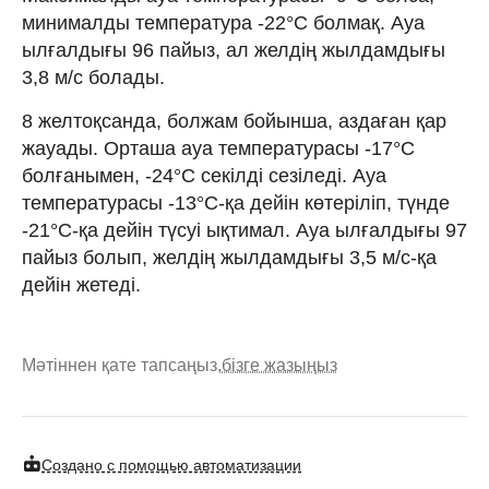
минималды температура -22°C болмақ. Ауа
ылғалдығы 96 пайыз, ал желдің жылдамдығы
3,8 м/с болады.
8 желтоқсанда, болжам бойынша, аздаған қар
жауады. Орташа ауа температурасы -17°C
болғанымен, -24°C секілді сезіледі. Ауа
температурасы -13°C-қа дейін көтеріліп, түнде
-21°C-қа дейін түсуі ықтимал. Ауа ылғалдығы 97
пайыз болып, желдің жылдамдығы 3,5 м/с-қа
дейін жетеді.
Мәтіннен қате тапсаңыз,
бізге жазыңыз
Создано с помощью автоматизации