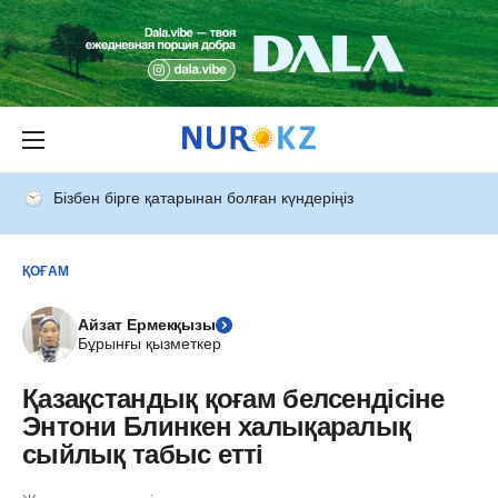
Бізбен бірге қатарынан болған күндеріңіз
ҚОҒАМ
Айзат Ермекқызы
Бұрынғы қызметкер
Қазақстандық қоғам белсендісіне
Энтони Блинкен халықаралық
сыйлық табыс етті