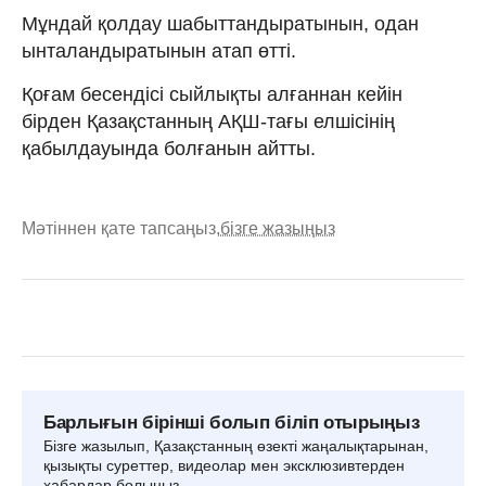
Мұндай қолдау шабыттандыратынын, одан
ынталандыратынын атап өтті.
Қоғам бесендісі сыйлықты алғаннан кейін
бірден Қазақстанның АҚШ-тағы елшісінің
қабылдауында болғанын айтты.
Мәтіннен қате тапсаңыз,
бізге жазыңыз
Барлығын бірінші болып біліп отырыңыз
Бізге жазылып, Қазақстанның өзекті жаңалықтарынан,
қызықты суреттер, видеолар мен эксклюзивтерден
хабардар болыңыз.