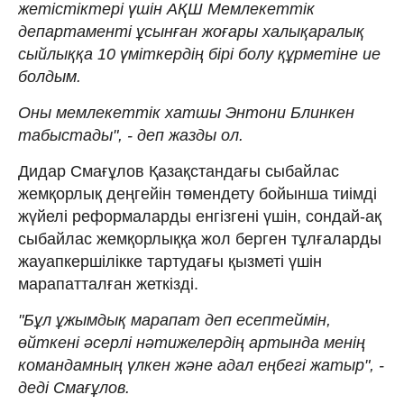
жетістіктері үшін АҚШ Мемлекеттік
департаменті ұсынған жоғары халықаралық
сыйлыққа 10 үміткердің бірі болу құрметіне ие
болдым.
Оны мемлекеттік хатшы Энтони Блинкен
табыстады", - деп жазды ол.
Дидар Смағұлов Қазақстандағы сыбайлас
жемқорлық деңгейін төмендету бойынша тиімді
жүйелі реформаларды енгізгені үшін, сондай-ақ
сыбайлас жемқорлыққа жол берген тұлғаларды
жауапкершілікке тартудағы қызметі үшін
марапатталған жеткізді.
"Бұл ұжымдық марапат деп есептеймін,
өйткені әсерлі нәтижелердің артында менің
командамның үлкен және адал еңбегі жатыр", -
деді Смағұлов.