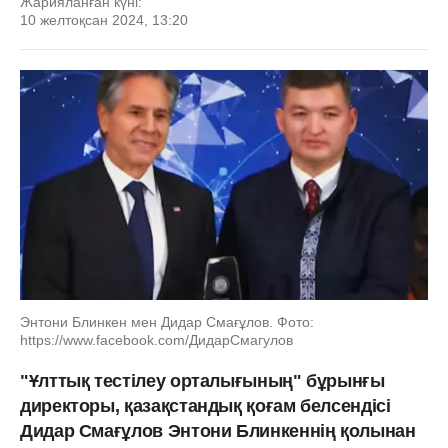
Жарияланған күні:
10 желтоқсан 2024, 13:20
Энтони Блинкен мен Дидар Смағұлов. Фото:
https://www.facebook.com/ДидарСмагулов
"Ұлттық тестілеу орталығының" бұрынғы
директоры, қазақстандық қоғам белсендісі
Дидар Смағұлов Энтони Блинкеннің қолынан