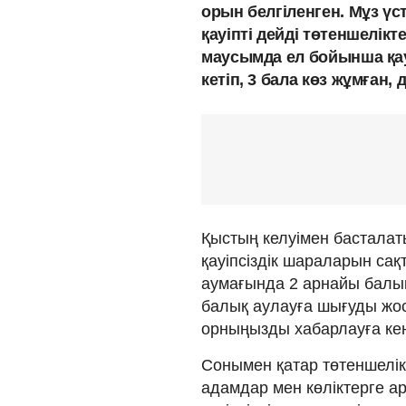
орын белгіленген. Мұз үс
қауіпті дейді төтеншелік
маусымда ел бойынша қауі
кетіп, 3 бала көз жұмған,
Қыстың келуімен басталат
қауіпсіздік шараларын сақ
аумағында 2 арнайы балық
балық аулауға шығуды жос
орныңызды хабарлауға кең
Сонымен қатар төтеншелікт
адамдар мен көліктерге ар