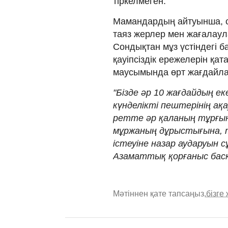
тіркелмеген.
Мамандардың айтуынша, с
таяз жерлер мен жағалаула
Сондықтан мұз үстіндегі 
қауіпсіздік ережелерін қа
маусымында өрт жағдайл
"Бізде әр 10 жағдайдың 
күнделікті пештерінің ақ
ретте әр қаланың тұрғы
мұржаның дұрыстығына, 
істеуіне назар аударуын 
Азаматтық қорғаныс бас
Мәтіннен қате тапсаңыз,
бізге