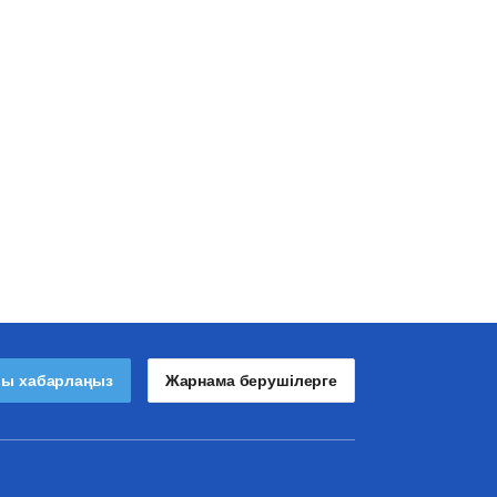
лы хабарлаңыз
Жарнама берушілерге