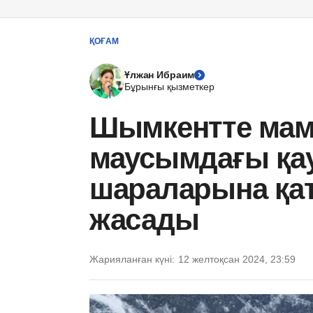
ҚОҒАМ
Ұлжан Ибраим
Бұрынғы қызметкер
Шымкентте мам
маусымдағы қау
шараларына қа
жасады
Жарияланған күні:
12 желтоқсан 2024, 23:59