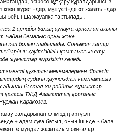
қтамағандар, әсіресе құтқару құралдарынсыз
ікпен жүретіндер, мұз үстінде от жағатындар
бабы бойынша жауапқа тартылады.
таңда 2 арнайы балық аулауға арналған ақылы
ат-Бадам демалыс орны және
ағы көл болып табылады. Сонымен қатар
ындардың қауіпсіздігін қамтамасыз ету
е жұмыстар жүргізіліп келеді.
таменті құзырлы мекемелермен бірлесіп
ындардың судағы қауіпсіздігін қамтамасыз
к айынан бастап 80 рейдтік жұмыстар
кент қаласы ТЖД Азаматтық қорғаныс
ұржан Қаракөзев.
қтамау салдарынан еліміздің әртүрлі
езеңде 9 адам суға батып, оның ішінде 3 бала
мкентте мұндай жазатайым оқиғалар