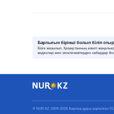
Барлығын бірінші болып біліп оты
Бізге жазылып, Қазақстанның өзекті жаңалық
видеолар мен эксклюзивтерден хабардар бо
® NUR.KZ 2009-2026 Барлық құқық қорғалған 0