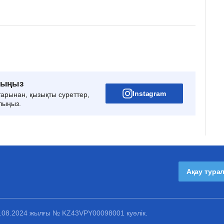
рыңыз
Instagram
тарынан, қызықты суреттер,
лыңыз.
Ақау тура
1.08.2024 жылғы № KZ43VPY00098001 куәлік.