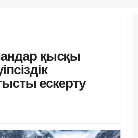
андар қысқы
іпсіздік
тысты ескерту