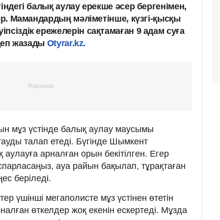
тіндегі балық аулау ерекше әсер бергенімен,
тер. Мамандардың мәліметінше, күзгі-қысқы
псіздік ережелерін сақтамаған 9 адам суға
 деп жазады
Otyrar.kz.
ын мұз үстінде балық аулау маусымы
тауды талап етеді. Бүгінде Шымкент
 аулауға арналған орын бекітілген. Егер
парласаңыз, ауа райын бақылап, тұрақтаған
ес беріледі.
ер үшінші мегаполисте мұз үстінен өтетін
налған өткелдер жоқ екенін ескертеді. Мұзда