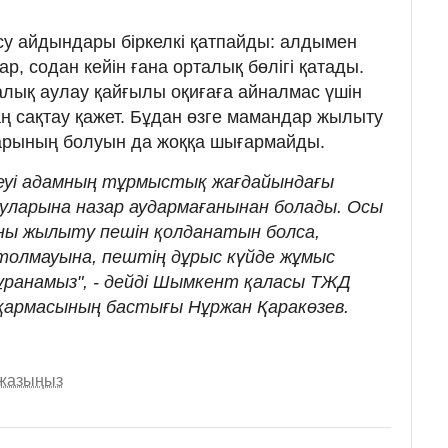
у айдындары біркелкі қатпайды: алдымен
р, содан кейін ғана орталық бөлігі қатады.
балық аулау қайғылы оқиғаға айналмас үшін
таң сақтау қажет. Бұдан өзге мамандар жылыту
арының болуын да жоққа шығармайды.
екеуі адамның тұрмыстық жағдайындағы
ауларына назар аудармағанынан болады. Осы
ны жылыту пешін қолданатын болса,
толмауына, пештің дұрыс күйде жұмыс
сұранамыз", - дейді Шымкент қаласы ТЖД
қармасының бастығы Нұржан Қаракөзев.
 жазыңыз