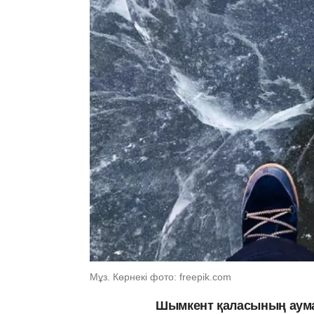
Мұз. Көрнекі фото: freepik.com
Шымкент қаласының аума