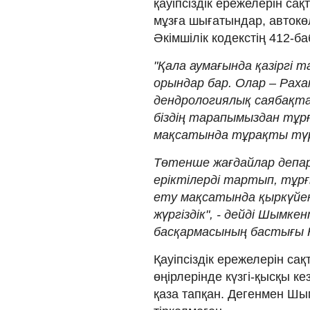
қауіпсіздік ережелерін са
мұзға шығатындар, автокөл
Әкімшілік кодекстің 412-
"Қала аумағында қазіргі 
орындар бар. Олар – Рах
дендрологиялық саябақт
біздің тарапымыздан тұрғ
мақсатында тұрақты түрд
Төтенше жағдайлар депар
еріктілерді тартып, тұрғ
ету мақсатында қыркүйе
жүргіздік", - дейді Шым
басқармасының бастығы Н
Қауіпсіздік ережелерін са
өңірлерінде күзгі-қысқы к
қаза тапқан. Дегенмен Шы