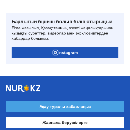
Барлығын бірінші болып біліп отырыңыз
Бізге жазылып, Қазақстанның өзекті жаңалықтарынан,
қызықты суреттер, видеолар мен эксклюзивтерден
хабардар болыңыз.
Instagram
Ақау туралы хабарлаңыз
Жарнама берушілерге