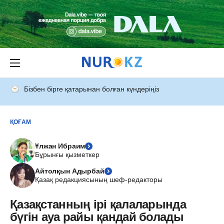
Бізбен бірге қатарынан болған күндеріңіз
ҚОҒАМ
Ұлжан Ибраим
Бұрынғы қызметкер
Айтолқын Адырбай
Қазақ редакциясының шеф-редакторы
Қазақстанның ірі қалаларында
бүгін ауа райы қандай болады