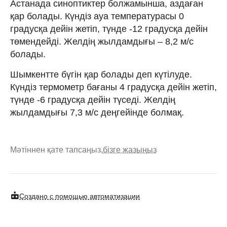
Астанада синоптиктер болжамынша, аздаған
қар болады. Күндіз ауа температурасы 0
градусқа дейін жетіп, түнде -12 градусқа дейін
төмендейді. Желдің жылдамдығы – 8,2 м/с
болады.
Шымкентте бүгін қар болады деп күтілуде.
Күндіз термометр бағаны 4 градусқа дейін жетіп,
түнде -6 градусқа дейін түседі. Желдің
жылдамдығы 7,3 м/с деңгейінде болмақ.
Мәтіннен қате тапсаңыз,
бізге жазыңыз
Создано с помощью автоматизации