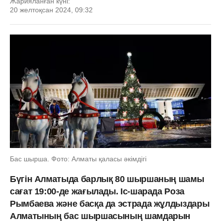
Жарияланған күні:
20 желтоқсан 2024, 09:32
Бас шырша. Фото: Алматы қаласы әкімдігі
Бүгін Алматыда барлық 80 шыршаның шамы
сағат 19:00-де жағылады. Іс-шарада Роза
Рымбаева және басқа да эстрада жұлдыздары
Алматының бас шыршасының шамдарын