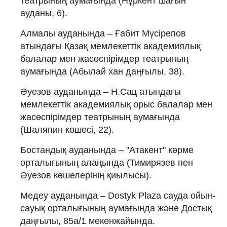
театрының аумағында (Нұркент шағын
ауданы, 6).
Алмалы ауданында – Ғабит Мүсірепов
атындағы Қазақ мемлекеттік академиялық
балалар мен жасөспірімдер театрының
аумағында (Абылай хан даңғылы, 38).
Әуезов ауданында – Н.Сац атындағы
мемлекеттік академиялық орыс балалар мен
жасөспірімдер театрының аумағында
(Шаляпин көшесі, 22).
Бостандық ауданында – "Атакент" көрме
орталығының алаңында (Тимирязев пен
Әуезов көшелерінің қиылысы).
Медеу ауданында – Dostyk Plaza сауда ойын-
сауық орталығының аумағында және Достық
даңғылы, 85а/1 мекенжайында.