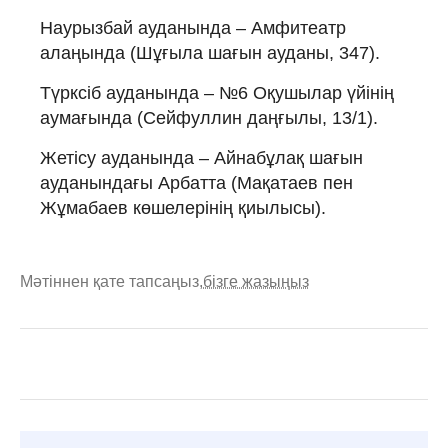
Наурызбай ауданында – Амфитеатр
алаңында (Шұғыла шағын ауданы, 347).
Түрксіб ауданында – №6 Оқушылар үйінің
аумағында (Сейфуллин даңғылы, 13/1).
Жетісу ауданында – Айнабұлақ шағын
ауданындағы Арбатта (Мақатаев пен
Жұмабаев көшелерінің қиылысы).
Мәтіннен қате тапсаңыз,
бізге жазыңыз