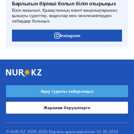
Барлығын бірінші болып біліп отырыңыз
Бізге жазылып, Қазақстанның өзекті жаңалықтарынан,
қызықты суреттер, видеолар мен эксклюзивтерден
хабардар болыңыз.
Instagram
Ақау туралы хабарлаңыз
Жарнама берушілерге
® NUR.KZ 2009-2026 Барлық құқық қорғалған 01.08.2024