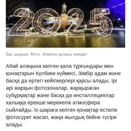
Бас шырша. Фото: Алматы қаласы әкімдігі
Абай алаңына келген қала тұрғындары мен
қонақтарын Күлбике күймесі, Зімбір адам және
басқа да ертегі кейіпкерлері қарсы алады. Ірі
әрі жарқын фотозоналар, жарқыраған
субұрқақтар және басқа да инсталляциялар
халыққа ерекше мерекелік атмосфера
сыйлайды. Іс-шараға келген қонақтар естелік
фотосурет жасап, жаңа жылдық бейне түсіре
алады.