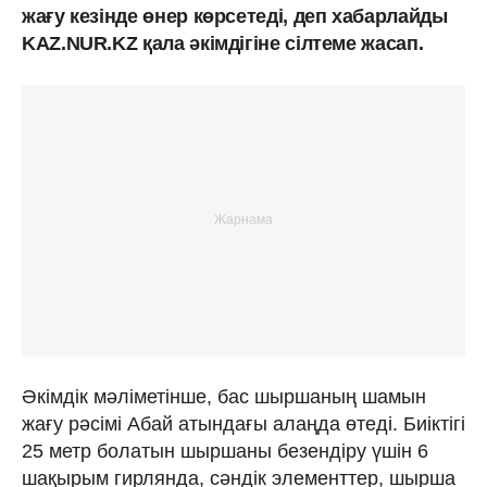
жағу кезінде өнер көрсетеді, деп хабарлайды
KAZ.NUR.KZ қала әкімдігіне сілтеме жасап.
Әкімдік мәліметінше, бас шыршаның шамын
жағу рәсімі Абай атындағы алаңда өтеді. Биіктігі
25 метр болатын шыршаны безендіру үшін 6
шақырым гирлянда, сәндік элементтер, шырша