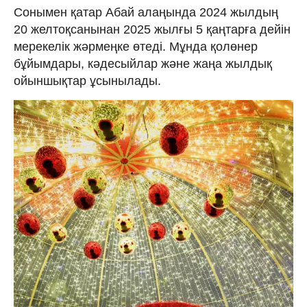
Сонымен қатар Абай алаңында 2024 жылдың
20 желтоқсанынан 2025 жылғы 5 қаңтарға дейін
мерекелік жәрмеңке өтеді. Мұнда қолөнер
бұйымдары, кәдесыйлар және жаңа жылдық
ойыншықтар ұсынылады.