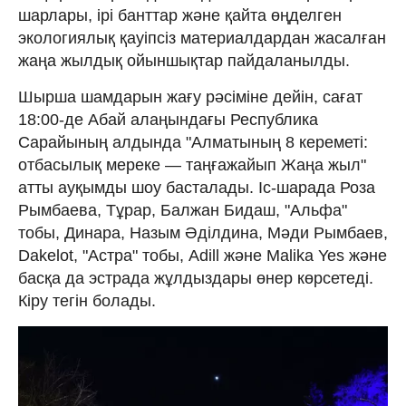
шарлары, ірі банттар және қайта өңделген
экологиялық қауіпсіз материалдардан жасалған
жаңа жылдық ойыншықтар пайдаланылды.
Шырша шамдарын жағу рәсіміне дейін, сағат
18:00-де Абай алаңындағы Республика
Сарайының алдында "Алматының 8 кереметі:
отбасылық мереке — таңғажайып Жаңа жыл"
атты ауқымды шоу басталады. Іс-шарада Роза
Рымбаева, Тұрар, Балжан Бидаш, "Альфа"
тобы, Динара, Назым Әділдина, Мәди Рымбаев,
Dakelot, "Астра" тобы, Adill және Malika Yes және
басқа да эстрада жұлдыздары өнер көрсетеді.
Кіру тегін болады.