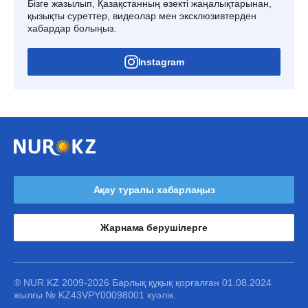
Бізге жазылып, Қазақстанның өзекті жаңалықтарынан,
қызықты суреттер, видеолар мен эксклюзивтерден
хабардар болыңыз.
Instagram
Ақау туралы хабарлаңыз
Жарнама берушілерге
® NUR.KZ 2009-2026 Барлық құқық қорғалған 01.08.2024
жылғы № KZ43VPY00098001 куәлік.