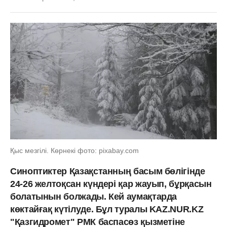
Қыс мезгілі. Көрнекі фото: pixabay.com
Синоптиктер Қазақстанның басым бөлігінде
24-26 желтоқсан күндері қар жауып, бұрқасын
болатынын болжады. Кей аумақтарда
көктайғақ күтілуде. Бұл туралы KAZ.NUR.KZ
"Қазгидромет" РМК баспасөз қызметіне