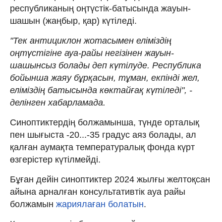
республиканың оңтүстік-батысында жауын-
шашын (жаңбыр, қар) күтіледі.
"Тек антициклон жотасымен еліміздің
оңтүстігіне ауа-райы негізінен жауын-
шашынсыз болады деп күтілуде. Республика
бойынша жаяу бұрқасын, тұман, екпінді жел,
еліміздің батысында көктайғақ күтіледі", -
делінген хабарламада.
Синоптиктердің болжамынша, түнде орталық
пен шығыста -20...-35 градус аяз болады, ал
қалған аумақта температуралық фонда күрт
өзгерістер күтілмейді.
Бұған дейін синоптиктер 2024 жылғы желтоқсан
айына арналған консультативтік ауа райы
болжамын
жариялаған болатын
.