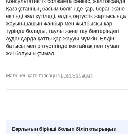
Консультативтік болжамға сәйкес, желтоқсанда
Қазақстанның басым бөлігінде қар, боран және
екпінді жел күтіледі, елдің оңтүстік жартысында
жауын-шашын жаңбыр мен жылбысқы қар
түрінде болады, таулы және тау бөктеріндегі
аудандарда қатты қар жаууы мүмкін. Елдің
батысы мен оңтүстігінде көктайғақ пен тұман
жиі болуы ықтимал.
Мәтіннен қате тапсаңыз,
бізге жазыңыз
Барлығын бірінші болып біліп отырыңыз