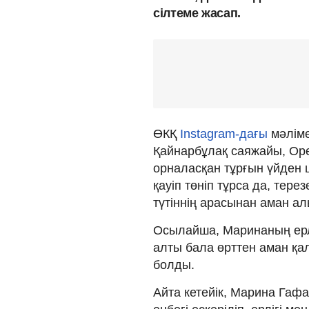
сілтеме жасап.
ӨКҚ
Instagram-дағы
мәліме
Қайнарбұлақ саяжайы, Ор
орналасқан тұрғын үйден 
қауіп төніп тұрса да, тер
түтіннің арасынан аман а
Осылайша, Маринаның ерлі
алты бала өрттен аман қа
болды.
Айта кетейік, Марина Гаф