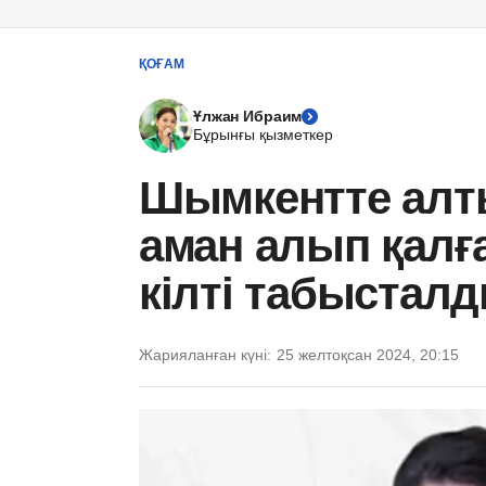
ҚОҒАМ
Ұлжан Ибраим
Бұрынғы қызметкер
Шымкентте алт
аман алып қалға
кілті табыстал
Жарияланған күні:
25 желтоқсан 2024, 20:15