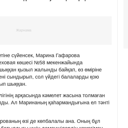
тіне сүйенсек, Марина Гафарова
еховая көшесі №58 мекенжайында
шыққан қызыл жалынды байқап, өз өміріне
езені сындырып, сол үйдегі балаларды қою
лып шыққан.
гінің арқасында кәмелет жасына толмаған
лды. Ал Маринаның қаһармандығына ел тәнті
арованың өзі де көпбалалы ана. Оның бұл