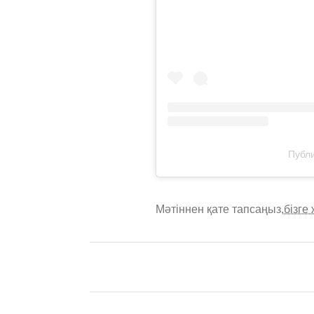
Публи
Мәтіннен қате тапсаңыз,
бізге