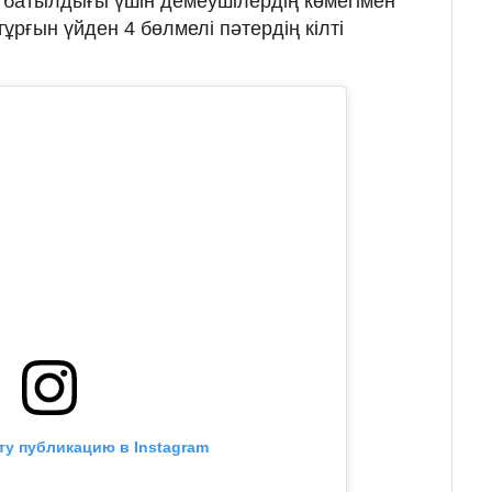
мен батылдығы үшін демеушілердің көмегімен
рғын үйден 4 бөлмелі пәтердің кілті
ту публикацию в Instagram