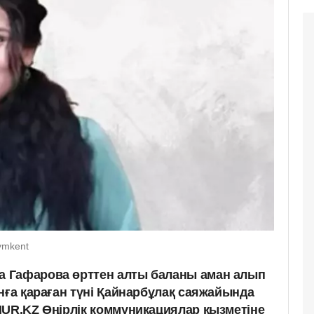
ymkent
 Гафарова өрттен алты баланы аман алып
нға қараған түні Қайнарбұлақ саяжайында
NUR.KZ Өңірлік коммуникациялар қызметіне