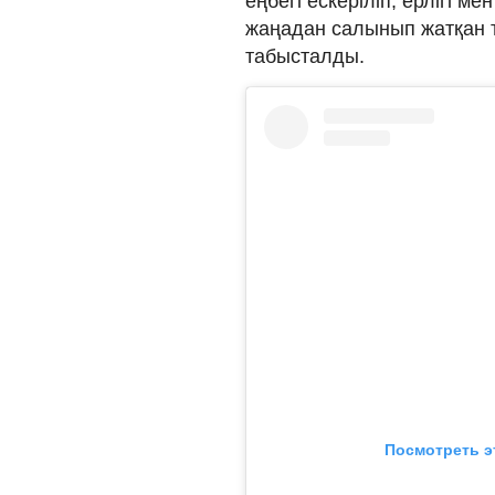
еңбегі ескеріліп, ерлігі 
жаңадан салынып жатқан тұ
табысталды.
Посмотреть э