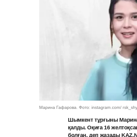
Марина Гафарова. Фото: instagram.com/ rsk_sh
Шымкент тұрғыны Марина
қалды. Оқиға 16 желтоқса
болған, деп жазады KAZ.