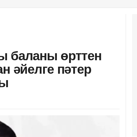
ы баланы өрттен
н әйелге пәтер
ды