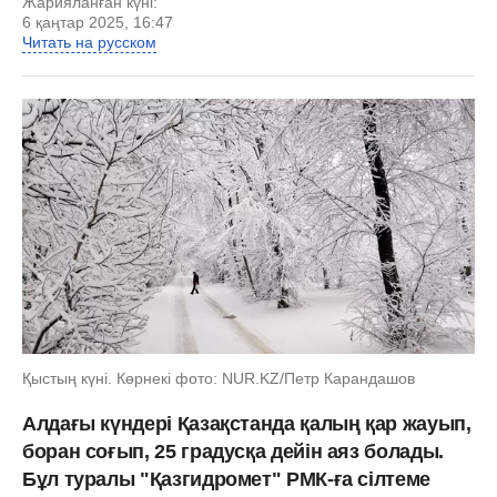
Жарияланған күні:
6 қаңтар 2025, 16:47
Читать на русском
Қыстың күні. Көрнекі фото: NUR.KZ/Петр Карандашов
Алдағы күндері Қазақстанда қалың қар жауып,
боран соғып, 25 градусқа дейін аяз болады.
Бұл туралы "Қазгидромет" РМК-ға сілтеме