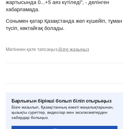
жартысында 0...+5 аяз күтіледі", - делінген
хабарламада.
Сонымен қатар Қазақстанда жел күшейіп, тұман
түсіп, көктайғақ болады.
Мәтіннен қате тапсаңыз,
бізге жазыңыз
Барлығын бірінші болып біліп отырыңыз
Бізге жазылып, Қазақстанның өзекті жаңалықтарынан,
қызықты суреттер, видеолар мен эксклюзивтерден
хабардар болыңыз.