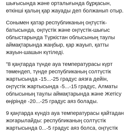
шығысында және орталығында бұрқасын,
өткінші қалың қар жауады деп болжанып отыр.
Сонымен қатар республиканың оңтүстік-
батысында, оңтүстік және оңтүстік-шығыс
облыстарында Түркістан облысының таулы
аймақтарында жаңбыр, қар жауып, қатты
жауын-шашын күтіледі.
"8 қаңтарда түнде ауа температурасы күрт
төмендеп, түнде республиканың солтүстік
жартысында -15...-25 градус аязға дейін,
оңтүстік жартысында -5...-15 градус, Алматы
облысының таулы аймақтарында және Жетісу
өңірінде -20...-25 градус аяз болады.
9 қаңтарда күндіз ауа температурасы қайтадан
жоғарылайды: республиканың солтүстік
жартысында 0...-5 градус аяз болса, оңтүстік