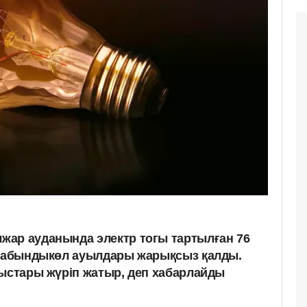
жар ауданында электр тогы тартылған 76
 Сабындыкөл ауылдары жарықсыз қалды.
мыстары жүріп жатыр, деп хабарлайды