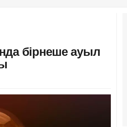
нда бірнеше ауыл
ды