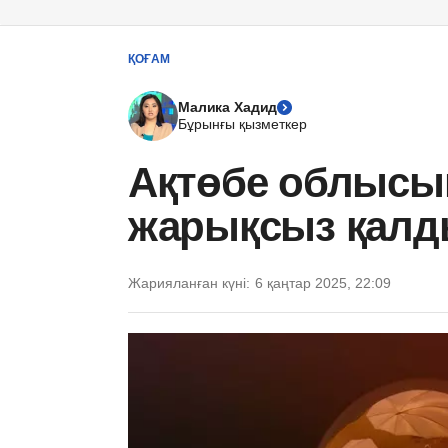
ҚОҒАМ
Малика Хадид
Бұрынғы қызметкер
Ақтөбе облысы
жарықсыз қал
Жарияланған күні:
6 қаңтар 2025, 22:09