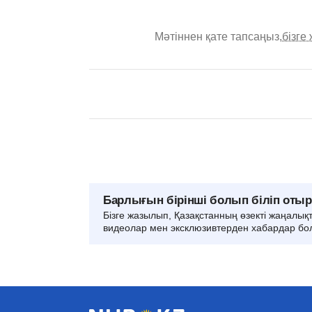
Мәтіннен қате тапсаңыз,
бізге
Барлығын бірінші болып біліп оты
Бізге жазылып, Қазақстанның өзекті жаңалық
видеолар мен эксклюзивтерден хабардар бо