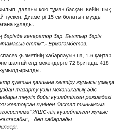
жылып, даланы қою тұман басқан. Кейін шық
ай түскен. Диаметрі 15 см болатын мұзды
ағана құлады.
 бәрінде генератор бар. Былтыр бәрін
мтамасыз еттік",- Ермағамбетов.
спасөз қызметінің хабарлауынша, 1-6 қаңтар
е шалғай елдімекендерге 72 бригада, 418
ка жұмылдырылды.
ектр қуатын қалпына келтіру жұмысы ұзаққа
мұздан тазарту үшін механикалық әдіс
ндары тәулік бойы күшейтілген режимдегі
0 желтоқсан күнінен бастап тынымсыз
ргосистема" ЖШС-нің күшейтілген жұмыс
жалғасады", - деп хабарлады
ілдері.