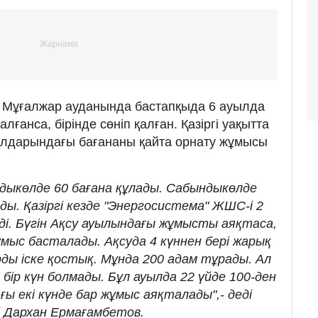
, Мұғалжар ауданында бастапқыда 6 ауылда
лғанса, бірінде сөніп қалған. Қазіргі уақытта
лдарындағы бағананы қайта орнату жұмысы
ндыкөлде 60 бағана құлады. Сабындыкөлде
ы. Қазіргі кезде "Энергосистема" ЖШС-і 2
ді. Бүгін Ақсу ауылындағы жұмысты аяқтаса,
мыс басталады. Ақсуда 4 күннен бері жарық
ды іске қостық. Мұнда 200 адам тұрады. Ал
ір күн болмады. Бұл ауылда 22 үйде 100-ден
ы екі күнде бар жұмыс аяқталады",- деді
і Дархан Ермағамбетов.