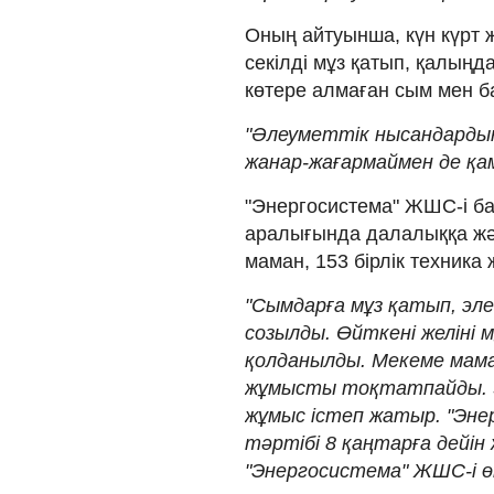
Оның айтуынша, күн күрт 
секілді мұз қатып, қалыңд
көтере алмаған сым мен б
"Әлеуметтік нысандардың
жанар-жағармаймен де қа
"Энергосистема" ЖШС-і ба
аралығында далалыққа жән
маман, 153 бірлік техни
"Сымдарға мұз қатып, эл
созылды. Өйткені желіні 
қолданылды. Мекеме мама
жұмысты тоқтатпайды. 3
жұмыс істеп жатыр. "Эне
тәртібі 8 қаңтарға дейін 
"Энергосистема" ЖШС-і өк