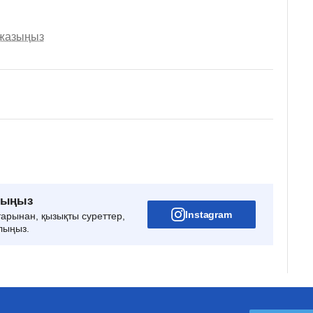
 жазыңыз
рыңыз
Instagram
тарынан, қызықты суреттер,
лыңыз.