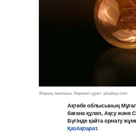
Жарық лампасы. Көрнекі сурет: pixabay.com
Ақтөбе облысының Мұғал
бағана құлап, Ақсу және
Бүгінде қайта орнату жұ
ҚазАқпарат.