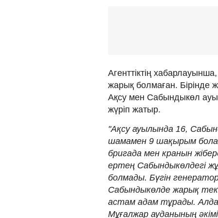
Агенттіктің хабарлауынша
жарық болмаған. Бірінде жа
Ақсу мен Сабындыкөл ауы
жүріп жатыр.
"Ақсу ауылында 16, Сабы
шамамен 9 шақырым болад
бригада мен кранын жібер
ертең Сабындыкөлдегі жұ
болмады. Бүгін генератор
Сабындыкөлде жарық тек б
астам адам тұрады. Алдағ
Мұғалжар ауданының әкім