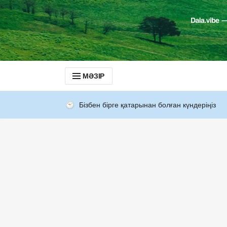
МӘЗІР
Бізбен бірге қатарынан болған күндеріңіз