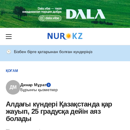
Бізбен бірге қатарынан болған күндеріңіз
ҚОҒАМ
Динар Мұрат
ДМ
Бұрынғы қызметкер
Алдағы күндері Қазақстанда қар
жауып, 25 градусқа дейін аяз
болады