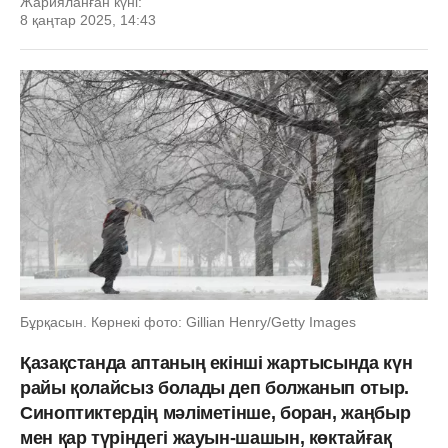
Жарияланған күні:
8 қаңтар 2025, 14:43
Бұрқасын. Көрнекі фото: Gillian Henry/Getty Images
Қазақстанда аптаның екінші жартысында күн
райы қолайсыз болады деп болжанып отыр.
Синоптиктердің мәліметінше, боран, жаңбыр
мен қар түріндегі жауын-шашын, көктайғақ