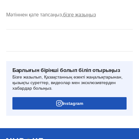
Мәтіннен қате тапсаңыз,
бізге жазыңыз
Барлығын бірінші болып біліп отырыңыз
Бізге жазылып, Қазақстанның өзекті жаңалықтарынан,
қызықты суреттер, видеолар мен эксклюзивтерден
хабардар болыңыз.
Instagram