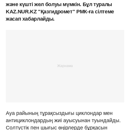
және күшті жел болуы мүмкін. Бұл туралы
KAZ.NUR.KZ "Қазгидромет" РМК-ға сілтеме
жасап хабарлайды.
Ауа райының тұрақсыздығы циклондар мен
антициклондардың жиі ауысуынан туындайды.
Солтүстік пен шығыс өңірлерде бұрқасын