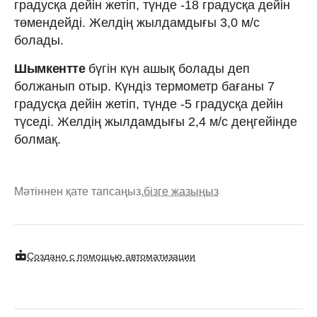
градусқа дейін жетіп, түнде -18 градусқа дейін
төмендейді. Желдің жылдамдығы 3,0 м/с
болады.
Шымкентте
бүгін күн ашық болады деп
болжанып отыр. Күндіз термометр бағаны 7
градусқа дейін жетіп, түнде -5 градусқа дейін
түседі. Желдің жылдамдығы 2,4 м/с деңгейінде
болмақ.
Мәтіннен қате тапсаңыз,
бізге жазыңыз
Создано с помощью автоматизации