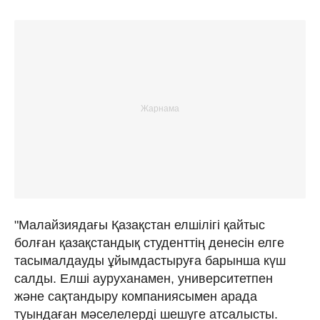
"Малайзиядағы Қазақстан елшілігі қайтыс
болған қазақстандық студенттің денесін елге
тасымалдауды ұйымдастыруға барынша күш
салды. Елші ауруханамен, университетпен
және сақтандыру компаниясымен арада
туындаған мәселелерді шешуге атсалысты.