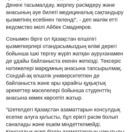
Денені тасымалдау, жерлеу рәсімдеру және
анасының әуе билеті медициналық сақтандыру
қызметінің есебінен төленді", - деп мәлім етті
ведомство өкілі Айбек Смадияров.
Сонымен бірге ол Қазақстан елшілігі
қызметкерлері отандасымыздың өлімі дерегі
бойынша ішкі тергеу жүріп жатқан ауруханамен
де ұдайы байланыста екенін жеткізді. Тексеріс
нәтижелері марқұмның анасына тапсырылмақ.
Сондай-ақ елшілік университетпен де
байланыста және ары қарайғы құқықтық
әрекеттер мәселелері бойынша студенттің
анасына көмек көрсетіп жатыр.
"Шетелдегі Қазақстан азаматтарын консулдық
есепке алуға қатысты, бұл ерікті рәсім болып
саналады және ешкім міндеттелмейді.
Консулдық есеп біздің азаматтардың уақытылы