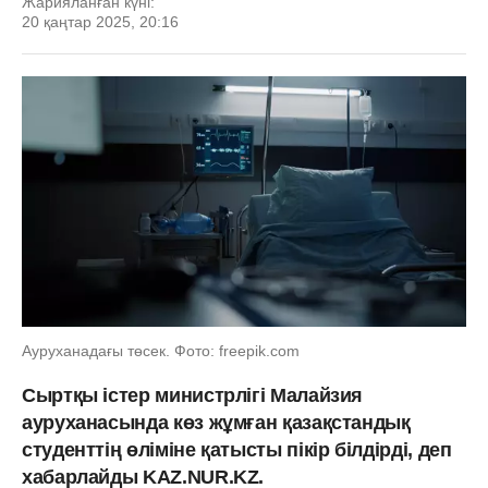
Жарияланған күні:
20 қаңтар 2025, 20:16
Ауруханадағы төсек. Фото: freepik.com
Сыртқы істер министрлігі Малайзия
ауруханасында көз жұмған қазақстандық
студенттің өліміне қатысты пікір білдірді, деп
хабарлайды KAZ.NUR.KZ.