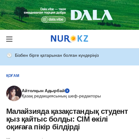
Бізбен бірге қатарынан болған күндеріңіз
ҚОҒАМ
Айтолқын Адырбай
Қазақ редакциясының шеф-редакторы
Малайзияда қазақстандық студент
қыз қайтыс болды: СІМ өкілі
оқиғаға пікір білдірді