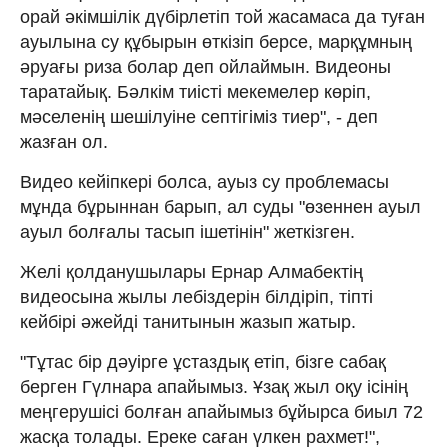
орай әкімшілік дүбірлетіп той жасамаса да туған
ауылына су құбырын өткізіп берсе, марқұмның
әруағы риза болар деп ойлаймын. Видеоны
таратайық. Бәлкім тиісті мекемелер көріп,
мәселенің шешілуіне септігіміз тиер", - деп
жазған ол.
Видео кейіпкері болса, ауыз су проблемасы
мұнда бұрыннан барып, ал суды "өзеннен ауыл
ауыл болғалы тасып ішетінін" жеткізген.
Желі қолданушылары Ернар Алмабектің
видеосына жылы лебіздерін білдіріп, тіпті
кейбірі әжейді танитынын жазып жатыр.
"Тұтас бір дәуірге ұстаздық етіп, бізге сабақ
берген Гүлнара апайымыз. Ұзақ жыл оқу ісінің
меңгерушісі болған апайымыз бұйырса биыл 72
жасқа толады. Ереке саған үлкен рахмет!",