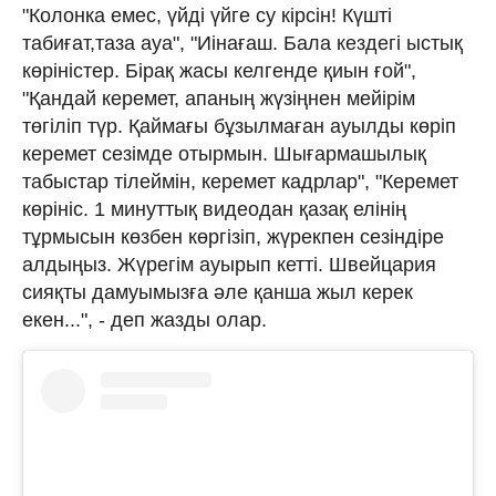
"Колонка емес, үйді үйге су кірсін! Күшті
табиғат,таза ауа", "Иінағаш. Бала кездегі ыстық
көріністер. Бірақ жасы келгенде қиын ғой",
"Қандай керемет, апаның жүзіңнен мейірім
төгіліп түр. Қаймағы бұзылмаған ауылды көріп
керемет сезімде отырмын. Шығармашылық
табыстар тілеймін, керемет кадрлар", "Керемет
көрініс. 1 минуттық видеодан қазақ елінің
тұрмысын көзбен көргізіп, жүрекпен сезіндіре
алдыңыз. Жүрегім ауырып кетті. Швейцария
сияқты дамуымызға әле қанша жыл керек
екен...", - деп жазды олар.