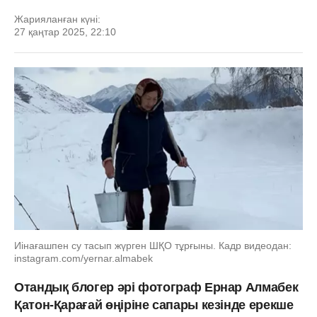
Жарияланған күні:
27 қаңтар 2025, 22:10
Иінағашпен су тасып жүрген ШҚО тұрғыны. Кадр видеодан:
instagram.com/yernar.almabek
Отандық блогер әрі фотограф Ернар Алмабек
Қатон-Қарағай өңіріне сапары кезінде ерекше