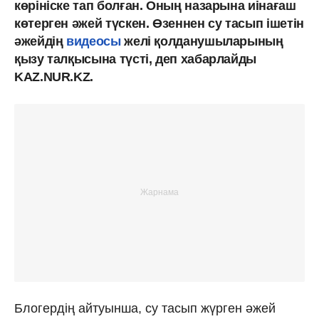
көрініске тап болған. Оның назарына иінағаш
көтерген әжей түскен. Өзеннен су тасып ішетін
әжейдің
видеосы
желі қолданушыларының
қызу талқысына түсті, деп хабарлайды
KAZ.NUR.KZ.
Блогердің айтуынша, су тасып жүрген әжей