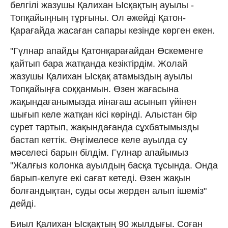
белгілі жазушы Қалихан Ысқақтың ауылы -
Топқайыңның тұрғыны. Ол әжейді Қатон-
Қарағайда жасаған сапары кезінде көрген екен.
"Гүлнар апайды Қатонқарағайдан Өскеменге
қайтып бара жатқанда кезіктірдім. Жолай
жазушы Қалихан Ысқақ атамыздың ауылы
Топқайыңға соққанмын. Өзен жағасына
жақындағанымызда иінағаш асынып үйінен
шығып келе жатқан кісі көрінді. Алыстан бір
сурет тартып, жақындағанда сұхбатымызды
бастап кеттік. Әңгімелесе келе ауылда су
мәселесі барын білдім. Гүлнар апайымыз
"Жалғыз колонка ауылдың басқа тұсында. Онда
барып-келуге екі сағат кетеді. Өзен жақын
болғандықтан, суды осы жерден алып ішеміз"
дейді.
Биыл Қалихан Ысқақтың 90 жылдығы. Соған