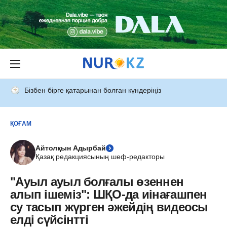
Бізбен бірге қатарынан болған күндеріңіз
ҚОҒАМ
Айтолқын Адырбай
Қазақ редакциясының шеф-редакторы
"Ауыл ауыл болғалы өзеннен
алып ішеміз": ШҚО-да иінағашпен
су тасып жүрген әжейдің видеосы
елді сүйсінтті