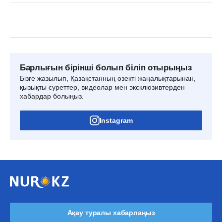
Барлығын бірінші болып біліп отырыңыз
Бізге жазылып, Қазақстанның өзекті жаңалықтарынан,
қызықты суреттер, видеолар мен эксклюзивтерден
хабардар болыңыз.
Instagram
Ақау туралы хабарлаңыз