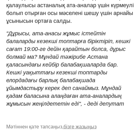
қалаулысы астаналық ата-аналар үшін күрмеулі
болып отырған осы мәселені шешу үшін арнайы
ұсынысын ортаға салды.
"Дұрысы, ата-анасы жұмыс істейтін
балаларды кезекші топтарға біріктіріп, кешкі
сағат 19:00-ге дейін қарайтын болса, дұрыс
болмай ма? Мұндай тәжірибе Астана
қаласындағы кейбір балабақшаларда бар.
Кешкі уақыттағы кезекші топтарды
елордадағы барлық балабақшада
ұйымдастыру керек деп санаймыз. Мұндай
қадам баласына алаңдаған ата-аналардың
жұмысын жеңілдететін еді", - деді депутат
Мәтіннен қате тапсаңыз,
бізге жазыңыз