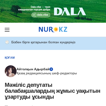
Бізбен бірге қатарынан болған күндеріңіз
ҚОҒАМ
Айтолқын Адырбай
Қазақ редакциясының шеф-редакторы
Мәжіліс депутаты
балабақшалардың жұмыс уақытын
ұзартуды ұсынды