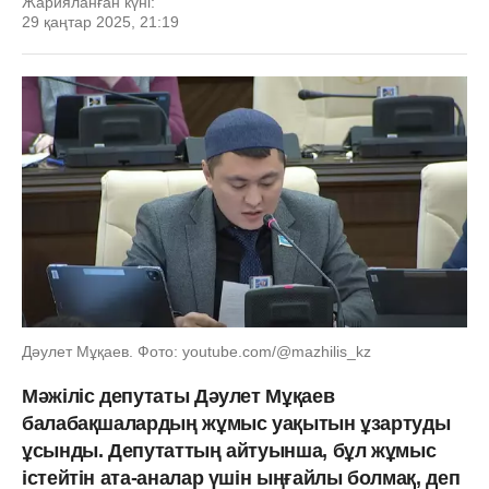
Жарияланған күні:
29 қаңтар 2025, 21:19
Дәулет Мұқаев. Фото: youtube.com/@mazhilis_kz
Мәжіліс депутаты Дәулет Мұқаев
балабақшалардың жұмыс уақытын ұзартуды
ұсынды. Депутаттың айтуынша, бұл жұмыс
істейтін ата-аналар үшін ыңғайлы болмақ, деп