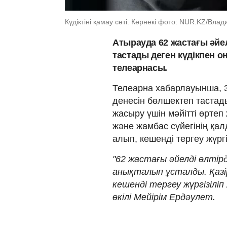
Күдіктіні қамау сәті. Көрнекі фото: NUR.KZ/Вла
Атырауда 62 жастағы әйел
тастады деген күдікпен 
телеарнасы.
Телеарна хабарлауынша, 35
денесін бөлшектеп тастад
жасыру үшін мәйітті өртеп
және жамбас сүйегінің қал
алып, кешенді тергеу жүргі
"62 жастағы әйелді өлтір
анықталып ұсталды. Қазі
кешенді тергеу жүргізілі
өкілі Мейірім Ердәулет.