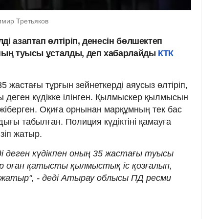
димир Третьяков
ді азаптап өлтіріп, денесін бөлшектеп
оның туысы ұсталды, деп хабарлайды
КТК
 жастағы тұрғын зейнеткерді аяусыз өлтіріп,
ы деген күдікке ілінген. Қылмыскер қылмысын
 жіберген. Оқиға орнынан марқұмның тек бас
дығы табылған. Полиция күдіктіні қамауға
зіп жатыр.
ді деген күдікпен оның 35 жастағы туысы
р оған қатысты қылмыстық іс қозғалып,
п жатыр", - деді Атырау облысы ПД ресми