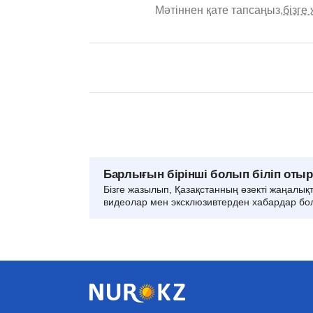
Мәтіннен қате тапсаңыз,
бізге
Барлығын бірінші болып біліп оты
Бізге жазылып, Қазақстанның өзекті жаңалық
видеолар мен эксклюзивтерден хабардар бо