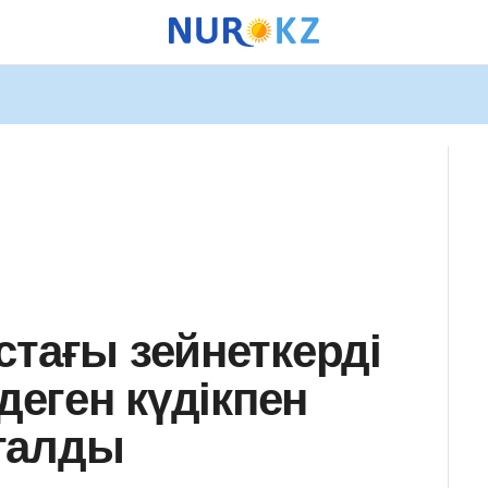
стағы зейнеткерді
 деген күдікпен
талды