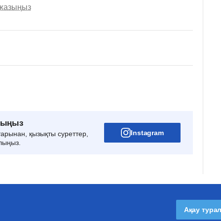
 жазыңыз
рыңыз
Instagram
тарынан, қызықты суреттер,
лыңыз.
Ақау тура