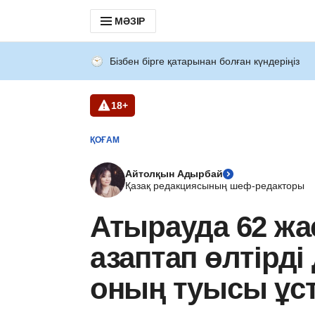
МӘЗІР
Бізбен бірге қатарынан болған күндеріңіз
18+
ҚОҒАМ
Айтолқын Адырбай
Қазақ редакциясының шеф-редакторы
Атырауда 62 жа
азаптап өлтірді
оның туысы ұс