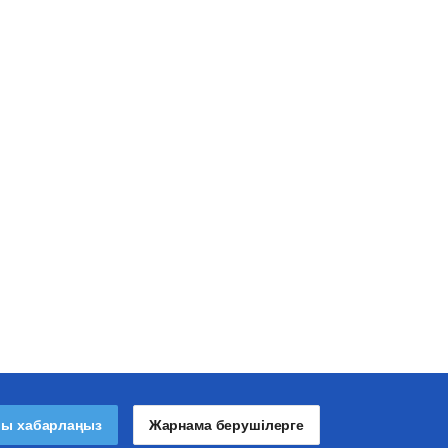
лы хабарлаңыз
Жарнама берушілерге