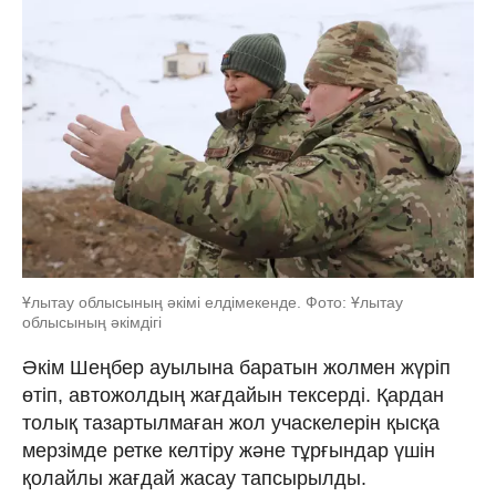
Ұлытау облысының әкімі елдімекенде. Фото: Ұлытау
облысының әкімдігі
Әкім Шеңбер ауылына баратын жолмен жүріп
өтіп, автожолдың жағдайын тексерді. Қардан
толық тазартылмаған жол учаскелерін қысқа
мерзімде ретке келтіру және тұрғындар үшін
қолайлы жағдай жасау тапсырылды.