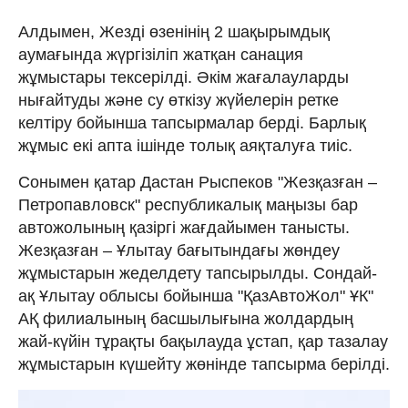
Алдымен, Жезді өзенінің 2 шақырымдық
аумағында жүргізіліп жатқан санация
жұмыстары тексерілді. Әкім жағалауларды
нығайтуды және су өткізу жүйелерін ретке
келтіру бойынша тапсырмалар берді. Барлық
жұмыс екі апта ішінде толық аяқталуға тиіс.
Сонымен қатар Дастан Рыспеков "Жезқазған –
Петропавловск" республикалық маңызы бар
автожолының қазіргі жағдайымен танысты.
Жезқазған – Ұлытау бағытындағы жөндеу
жұмыстарын жеделдету тапсырылды. Сондай-
ақ Ұлытау облысы бойынша "ҚазАвтоЖол" ҰК"
АҚ филиалының басшылығына жолдардың
жай-күйін тұрақты бақылауда ұстап, қар тазалау
жұмыстарын күшейту жөнінде тапсырма берілді.