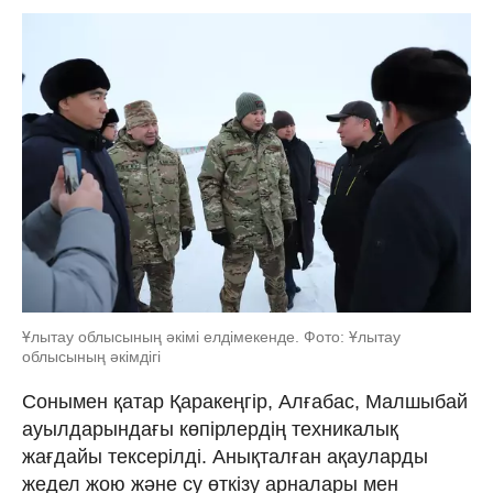
Ұлытау облысының әкімі елдімекенде. Фото: Ұлытау
облысының әкімдігі
Сонымен қатар Қаракеңгір, Алғабас, Малшыбай
ауылдарындағы көпірлердің техникалық
жағдайы тексерілді. Анықталған ақауларды
жедел жою және су өткізу арналары мен