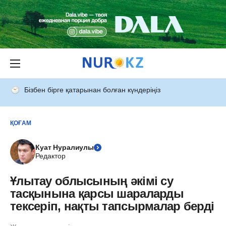
Бізбен бірге қатарынан болған күндеріңіз
ҚОҒАМ
Куат Нуралиулы
Редактор
Ұлытау облысының әкімі су
тасқынына қарсы шараларды
тексеріп, нақты тапсырмалар берді