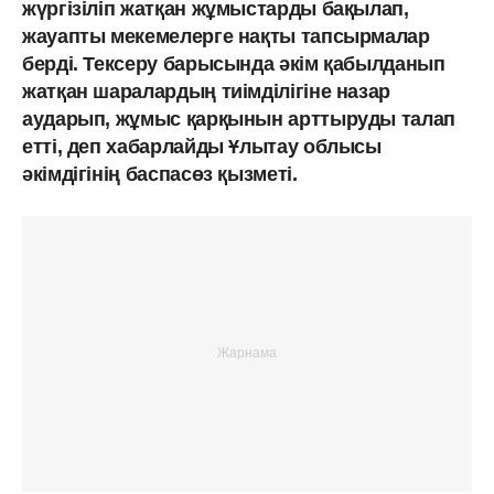
жүргізіліп жатқан жұмыстарды бақылап,
жауапты мекемелерге нақты тапсырмалар
берді. Тексеру барысында әкім қабылданып
жатқан шаралардың тиімділігіне назар
аударып, жұмыс қарқынын арттыруды талап
етті, деп хабарлайды Ұлытау облысы
әкімдігінің баспасөз қызметі.