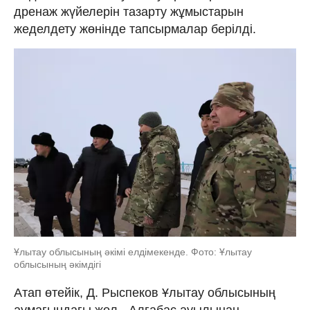
дренаж жүйелерін тазарту жұмыстарын
жеделдету жөнінде тапсырмалар берілді.
Ұлытау облысының әкімі елдімекенде. Фото: Ұлытау
облысының әкімдігі
Атап өтейік, Д. Рыспеков Ұлытау облысының
аумағындағы жол - Алғабас ауылынан