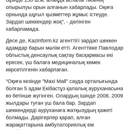
опырылуы орын алғанын хабарлады. Оқиға
орнында шұғыл қызметтер жұмыс істеуде.
Зардап шеккендер жоқ", - делінген
хабарламада.
Десе де, Kazinform.kz агенттігі зардап шеккен
адамдар барын мәлім етті. Агенттікке Павлодар
облыстық денсаулық сақтау басқармасы екі
ересек, үш балаға медициналық көмек
көрсетілгенін хабарлаған.
"Оқиға кезінде "Maxi Mall" сауда орталығында
болған 5 адам Екібастұз қалалық ауруханасына
өз бетінше жүгінген. Олардың ішінде 2008, 2009
жылдары туған үш бала бар. Зардап
шеккендерді ауруханаға жатқызудың қажеті
болмады. Дәрігерлер қарап, алған
жарақаттарына амбулаториялық ем