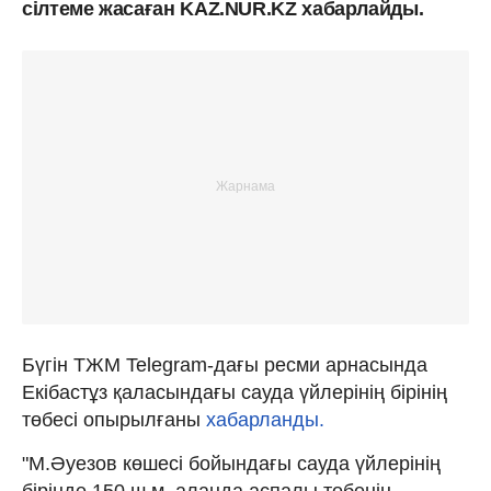
сілтеме жасаған KAZ.NUR.KZ хабарлайды.
Бүгін ТЖМ Telegram-дағы ресми арнасында
Екібастұз қаласындағы сауда үйлерінің бірінің
төбесі опырылғаны
хабарланды.
"М.Әуезов көшесі бойындағы сауда үйлерінің
бірінде 150 ш.м. алаңда аспалы төбенің