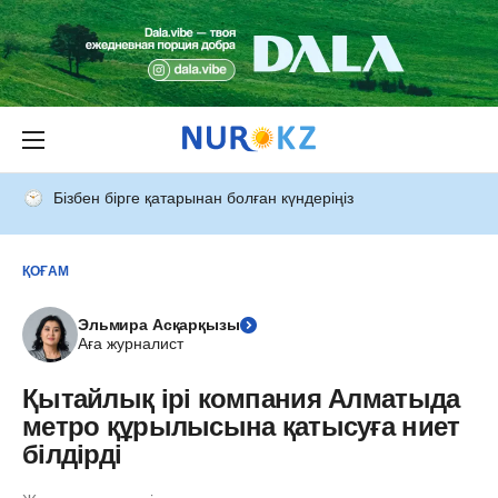
Бізбен бірге қатарынан болған күндеріңіз
ҚОҒАМ
Эльмира Асқарқызы
Аға журналист
Қытайлық ірі компания Алматыда
метро құрылысына қатысуға ниет
білдірді