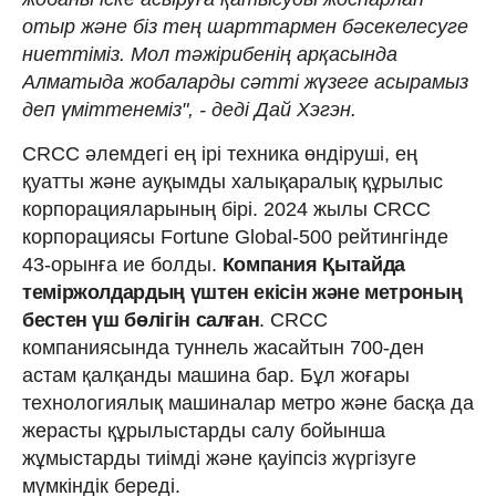
отыр және біз тең шарттармен бәсекелесуге
ниеттіміз. Мол тәжірибенің арқасында
Алматыда жобаларды сәтті жүзеге асырамыз
деп үміттенеміз", - деді Дай Хэгэн.
CRCC әлемдегі ең ірі техника өндіруші, ең
қуатты және ауқымды халықаралық құрылыс
корпорацияларының бірі. 2024 жылы CRCC
корпорациясы Fortune Global-500 рейтингінде
43-орынға ие болды.
Компания Қытайда
теміржолдардың үштен екісін және метроның
бестен үш бөлігін салған
. CRCC
компаниясында туннель жасайтын 700-ден
астам қалқанды машина бар. Бұл жоғары
технологиялық машиналар метро және басқа да
жерасты құрылыстарды салу бойынша
жұмыстарды тиімді және қауіпсіз жүргізуге
мүмкіндік береді.