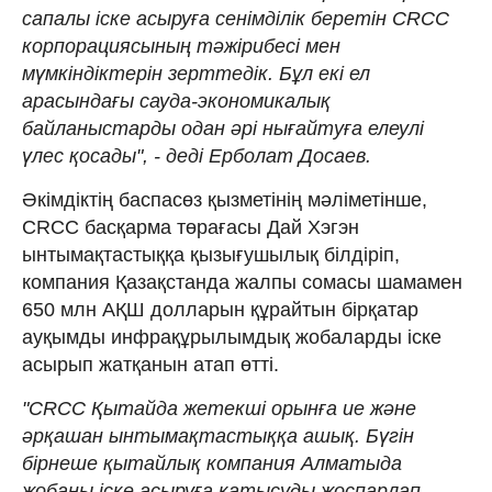
сапалы іске асыруға сенімділік беретін CRCC
корпорациясының тәжірибесі мен
мүмкіндіктерін зерттедік. Бұл екі ел
арасындағы сауда-экономикалық
байланыстарды одан әрі нығайтуға елеулі
үлес қосады", - деді Ерболат Досаев.
Әкімдіктің баспасөз қызметінің мәліметінше,
CRCC басқарма төрағасы Дай Хэгэн
ынтымақтастыққа қызығушылық білдіріп,
компания Қазақстанда жалпы сомасы шамамен
650 млн АҚШ долларын құрайтын бірқатар
ауқымды инфрақұрылымдық жобаларды іске
асырып жатқанын атап өтті.
"CRCC Қытайда жетекші орынға ие және
әрқашан ынтымақтастыққа ашық. Бүгін
бірнеше қытайлық компания Алматыда
жобаны іске асыруға қатысуды жоспарлап