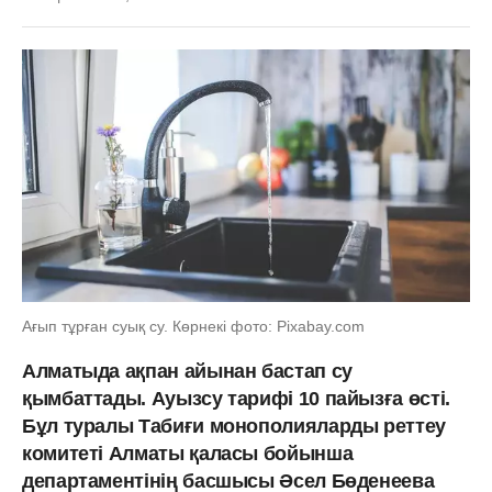
Ағып тұрған суық су. Көрнекі фото: Pixabay.com
Алматыда ақпан айынан бастап су
қымбаттады. Ауызсу тарифі 10 пайызға өсті.
Бұл туралы Табиғи монополияларды реттеу
комитеті Алматы қаласы бойынша
департаментінің басшысы Әсел Бөденеева