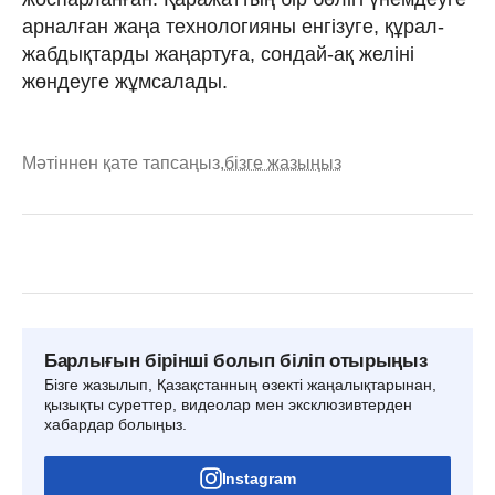
арналған жаңа технологияны енгізуге, құрал-
жабдықтарды жаңартуға, сондай-ақ желіні
жөндеуге жұмсалады.
Мәтіннен қате тапсаңыз,
бізге жазыңыз
Барлығын бірінші болып біліп отырыңыз
Бізге жазылып, Қазақстанның өзекті жаңалықтарынан,
қызықты суреттер, видеолар мен эксклюзивтерден
хабардар болыңыз.
Instagram