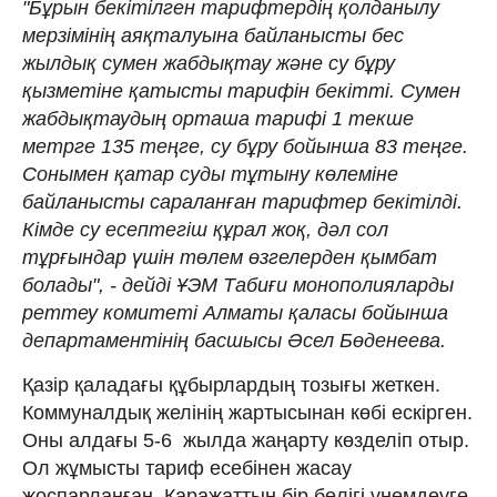
"Бұрын бекітілген тарифтердің қолданылу
мерзімінің аяқталуына байланысты бес
жылдық сумен жабдықтау және су бұру
қызметіне қатысты тарифін бекітті. Сумен
жабдықтаудың орташа тарифі 1 текше
метрге 135 теңге, су бұру бойынша 83 теңге.
Сонымен қатар суды тұтыну көлеміне
байланысты сараланған тарифтер бекітілді.
Кімде су есептегіш құрал жоқ, дәл сол
тұрғындар үшін төлем өзгелерден қымбат
болады", - дейді ҰЭМ Табиғи монополияларды
реттеу комитеті Алматы қаласы бойынша
департаментінің басшысы Әсел Бөденеева.
Қазір қаладағы құбырлардың тозығы жеткен.
Коммуналдық желінің жартысынан көбі ескірген.
Оны алдағы 5-6 жылда жаңарту көзделіп отыр.
Ол жұмысты тариф есебінен жасау
жоспарланған. Қаражаттың бір бөлігі үнемдеуге