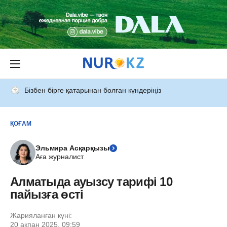
Бізбен бірге қатарынан болған күндеріңіз
ҚОҒАМ
Эльмира Асқарқызы
Аға журналист
Алматыда ауызсу тарифі 10
пайызға өсті
Жарияланған күні:
20 ақпан 2025, 09:59