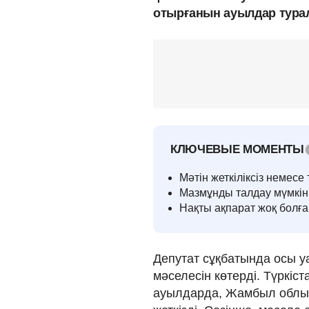
отырғанын ауылдар турал
КЛЮЧЕВЫЕ МОМЕНТЫ
Мәтін жеткіліксіз немесе т
Мазмұнды талдау мүмкін
Нақты ақпарат жоқ болғ
Депутат сұқбатында осы 
мәселесін көтерді. Түркі
ауылдарда, Жамбыл облыс