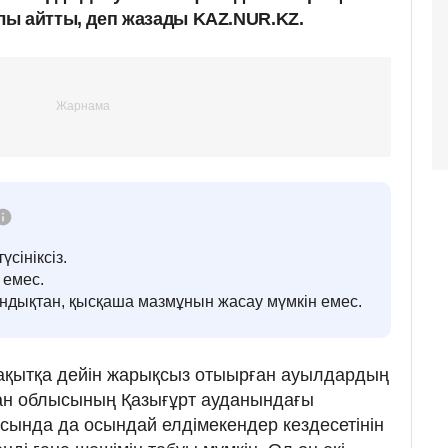
ы айтты, деп жазады KAZ.NUR.KZ.
үсініксіз.
 емес.
андықтан, қысқаша мазмұнын жасау мүмкін емес.
уақытқа дейін жарықсыз отыырған ауылдардың
стан облысының Қазығұрт ауданындағы
ында да осындай елдімекендер кездесетінін