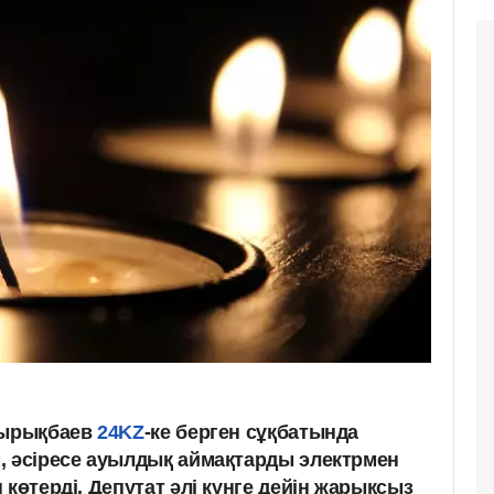
Қырықбаев
24KZ
-ке берген сұқбатында
, әсіресе ауылдық аймақтарды электрмен
 көтерді. Депутат әлі күнге дейін жарықсыз