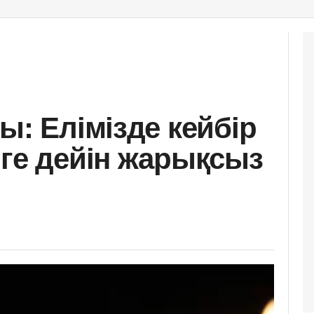
ы: Елімізде кейбір
нге дейін жарықсыз