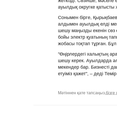
жеткізді. Сөзінше, мәселе 
ауылдық округке қатысты 
Сонымен бірге, Қырықбаев 
алдымен ауылдық елді ме
шешу маңызды екенін сөз 
бойы электр қуатының т
жобасы тоқтап тұрған. Бұл
"Өңірлердегі халықтың ара
шешу керек. Ауылдарда әл
мекендер бар. Бизнесті 
етуіміз қажет", – деді Тем
Мәтіннен қате тапсаңыз,
бізге