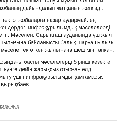
енді ғана шешімін табуы мүмкін. Ол он екі
жобаның дайындалып жатқанын жеткізді.
тек ірі жобаларға назар аудармай, ең
кендердегі инфрақұрылымдық мәселелерді
етті. Мәселен, Сарыағаш ауданында үш жыл
апшылығына байланысты балық шаруашылығы
 мәселе тек өткен жылы ғана шешімін тапқан.
сындағы басты мәселелерді бірінші кезекте
і күнге дейін жарықсыз отырған елді
дамыту үшін инфрақұрылымды қамтамасыз
ір Қырықбаев.
 жазыңыз