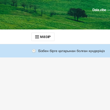
МӘЗІР
Бізбен бірге қатарынан болған күндеріңіз