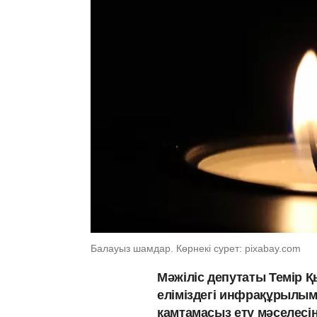
Балауыз шамдар. Көрнекі сурет: pixabay.com
Мәжіліс депутаты Темір 
еліміздегі инфрақұрылым
қамтамасыз ету мәселесін