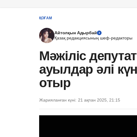
ҚОҒАМ
Айтолқын Адырбай
Қазақ редакциясының шеф-редакторы
Мәжіліс депутат
ауылдар әлі кү
отыр
Жарияланған күні:
21 ақпан 2025, 21:15