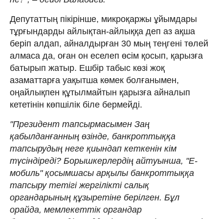
Депутаттың пікірінше, микроқаржы ұйымдары
тұрғындарды айлықтан-айлыққа деп аз ақша
беріп алдап, айналдырған 30 мың теңгені төлей
алмаса да, оған он еселеп өсім қосып, қарызға
батырып жатыр. Ешбір табыс көзі жоқ
азаматтарға уақытша көмек болғанымен,
оңайлықпен құтылмайтын қарызға айналып
кететінін көпшілік біле бермейді.
"Президент тапсырмасымен Заң
қабылданғанның өзінде, банкроттыққа
тапсырудың неге қиындап кеткенін кім
түсіндіреді? Борышкерлердің айтуынша, "Е-
мобиль" қосымшасы арқылы банкроттыққа
тапсыру тетігі жергілікті салық
органдарының құзыретіне берілген. Бұл
орайда, мемлекеттік органдар