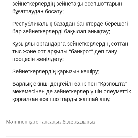
зейнеткерлердің зейнетақы есепшоттарын
бұғаттаудан босату;
Республикалық базадан банктерде берешегі
бар зейнеткерлерді бақылап анықтау;
Құзырлы органдарға зейнеткерлердің соттан
тыс және сот арқылы "банкрот" деп тану
процесін жеңілдету;
Зейнеткерлердің қарызын кешіру;
Барлық екінші деңгейлі банк пен "Қазпошта"
мекемесінен де зейнеткерлер үшін әлеуметтік
қорғалған есепшоттарды жаппай ашу.
Мәтіннен қате тапсаңыз,
бізге жазыңыз