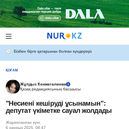
Бізбен бірге қатарынан болған күндеріңіз
ҚОҒАМ
Жұлдыз Кенжегалиева
Қазақ редакциясының басшысы
"Несиені кешіруді ұсынамын":
депутат үкіметке сауал жолдады
Жарияланған күні:
6 наурыз 2025, 08:47