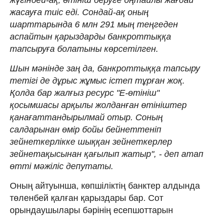
жасауға тиіс еді. Сондай-ақ оның
шарттарында 6 млн 291 мың теңгеден
аспайтын қарыздарды банкроттыққа
тапсыруға болатыны көрсетілген.
Шын мәнінде заң да, банкроттыққа тапсыру
тетігі де дұрыс жұмыс істеп тұрған жоқ.
Қолда бар жалғыз ресурс "Е-өтініш"
қосымшасы арқылы жолданған өтініштер
қанағаттандырылмай отыр. Соның
салдарынан өмір бойы бейнеттеніп
зейнеткерлікке шыққан зейнеткерлер
зейнетақысынан қағылып жатыр", - деп атап
өтті мәжіліс депутаты.
Оның айтуынша, көпшіліктің банктер алдында
төленбей қалған қарыздары бар. Сот
орындаушылары бәрінің есепшоттарын