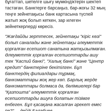
бұғаттап, шетелге шығу мүмкіндіктерін шектеп
тастаған. Банктерге барсаңыз, бар-жоғы 32 мың
теңге зейнетақысы банк картасына түспей
жатып жоқ болып кеткен, зар илеген
зейнеткерлерді көресіз.
"Жағдайды зерттесек, зейнетақы "кіріс көзі"
болып саналады және зейнетақы әлеуметтік
қорғалған есепшот санатына жатқызылмаған.
Әлеуметтік қорғалған есепшоттарды ашу
тек "Каспий банкі", "Халық банкі" және "Центр
кредит" банктеріне бекітілген. Бұл
банктердің филиалдары тұрмақ,
банкоматтары жоқ жер көп. Барлық жерде
банкоматтары болмаса да, бөлімшелері бар
"Қазпошта" әлеуметтік қорғалған
есепшоттарды ашуға болатын тізімге
енбеген. Бұл қасақана жасалған әрекет емес
пе?", – дейді Балабиев.