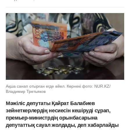
Ақша санап отырған егде әйел. Көрнекі фото: NUR.KZ/
Владимир Третьяков
Мәжіліс депутаты Қайрат Балабиев
зейнеткерлердің несиесін кешіруді сұрап,
премьер-министрдің орынбасарына
депутаттық сауал жолдады, деп хабарлайды