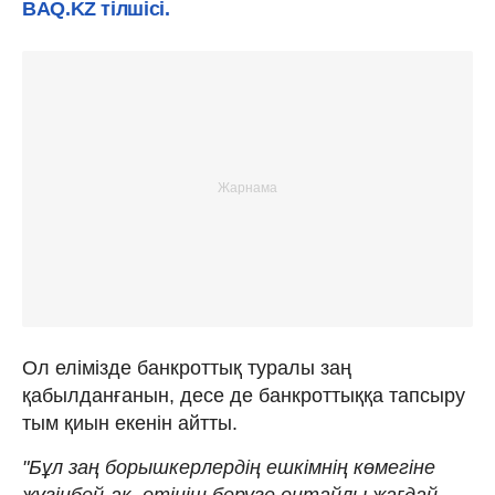
BAQ.KZ тілшісі.
Ол елімізде банкроттық туралы заң
қабылданғанын, десе де банкроттыққа тапсыру
тым қиын екенін айтты.
"Бұл заң борышкерлердің ешкімнің көмегіне
жүгінбей-ақ, өтініш беруге оңтайлы жағдай