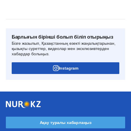
Барлығын бірінші болып біліп отырыңыз
Бізге жазылып, Қазақстанның өзекті жаңалықтарынан,
қызықты суреттер, видеолар мен эксклюзивтерден
хабардар болыңыз.
Instagram
Ақау туралы хабарлаңыз