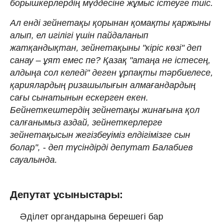
борышкерлердің мүддесіне жұмыс істеуге тиіс.
Ал енді зейнетақы қорынан қомақты қаржыны
алып, ел игілігі үшін пайдаланып
жатқандықтан, зейнетақыны "кіріс көзі" деп
санау – ұят емес пе? Қазақ "атаңа не істесең,
алдыңа сол келеді" деген ұрпақты тәрбиелесе,
қариялардың ризашылығын алмағандардың
сағы сынатынын ескерген екен.
Бейнеткештердің зейнетақы жинағына қол
салғанымыз аздай, зейнеткерлерге
зейнетақысын жегізбеуіміз елдігімізге сын
болар", - деп түсіндірді депутат Балабиев
сауалында.
Депутат ұсыныстары:
Әділет органдарына берешегі бар