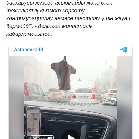
басқаруды жүзеге асырмайды және оған
техникалық қызмет көрсету,
конфигурациялау немесе тестілеу үшін жауап
бермейді", - делінген министрлік
хабарламасында.