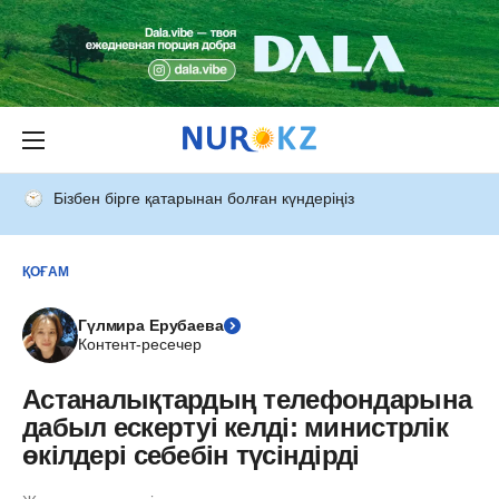
Бізбен бірге қатарынан болған күндеріңіз
ҚОҒАМ
Гүлмира Ерубаева
Контент-ресечер
Астаналықтардың телефондарына
дабыл ескертуі келді: министрлік
өкілдері себебін түсіндірді