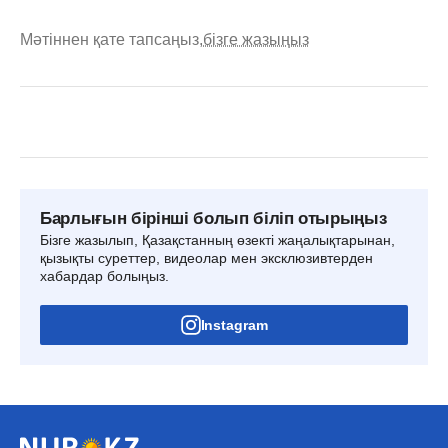
Мәтіннен қате тапсаңыз,
бізге жазыңыз
Барлығын бірінші болып біліп отырыңыз
Бізге жазылып, Қазақстанның өзекті жаңалықтарынан,
қызықты суреттер, видеолар мен эксклюзивтерден
хабардар болыңыз.
Instagram