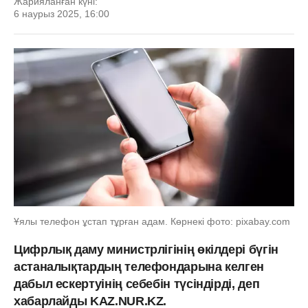
Жарияланған күні:
6 наурыз 2025, 16:00
Ұялы телефон ұстап тұрған адам. Көрнекі фото: pixabay.com
Цифрлық даму министрлігінің өкілдері бүгін
астаналықтардың телефондарына келген
дабыл ескертуінің себебін түсіндірді, деп
хабарлайды KAZ.NUR.KZ.