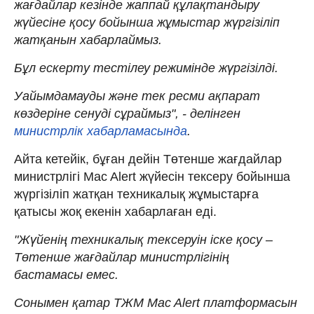
жағдайлар кезінде жаппай құлақтандыру
жүйесіне қосу бойынша жұмыстар жүргізіліп
жатқанын хабарлаймыз.
Бұл ескерту тестілеу режимінде жүргізілді.
Уайымдамауды және тек ресми ақпарат
көздеріне сенуді сұраймыз", - делінген
министрлік хабарламасында
.
Айта кетейік, бұған дейін Төтенше жағдайлар
министрлігі Mac Alert жүйесін тексеру бойынша
жүргізіліп жатқан техникалық жұмыстарға
қатысы жоқ екенін хабарлаған еді.
"Жүйенің техникалық тексеруін іске қосу
–
Төтенше жағдайлар министрлігінің
бастамасы емес.
Сонымен қатар ТЖМ Mac Alert платформасын