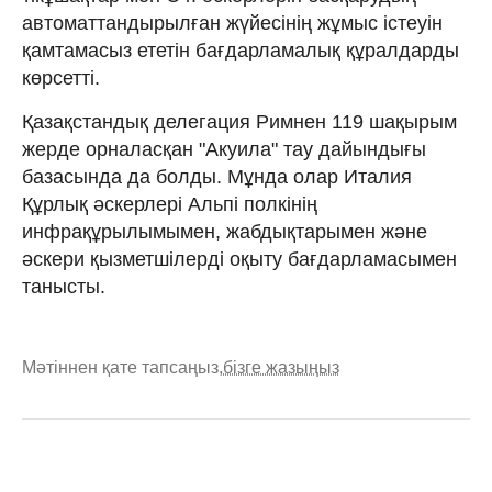
автоматтандырылған жүйесінің жұмыс істеуін
қамтамасыз ететін бағдарламалық құралдарды
көрсетті.
Қазақстандық делегация Римнен 119 шақырым
жерде орналасқан "Акуила" тау дайындығы
базасында да болды. Мұнда олар Италия
Құрлық әскерлері Альпі полкінің
инфрақұрылымымен, жабдықтарымен және
әскери қызметшілерді оқыту бағдарламасымен
танысты.
Мәтіннен қате тапсаңыз,
бізге жазыңыз