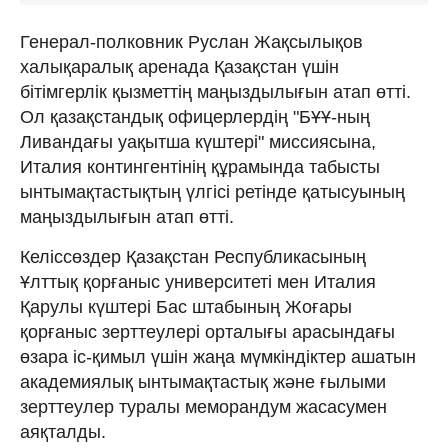
Генерал-полковник Руслан Жақсылықов
халықаралық аренада Қазақстан үшін
бітімгерлік қызметтің маңыздылығын атап өтті.
Ол қазақстандық офицерлердің "БҰҰ-ның
Ливандағы уақытша күштері" миссиясына,
Италия контингентінің құрамында табысты
ынтымақтастықтың үлгісі ретінде қатысуының
маңыздылығын атап өтті.
Келіссөздер Қазақстан Республикасының
Ұлттық қорғаныс университеті мен Италия
Қарулы күштері Бас штабының Жоғары
қорғаныс зерттеулері орталығы арасындағы
өзара іс-қимыл үшін жаңа мүмкіндіктер ашатын
академиялық ынтымақтастық және ғылыми
зерттеулер туралы меморандум жасасумен
аяқталды.