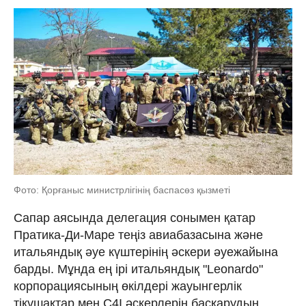
Фото: Қорғаныс министрлігінің баспасөз қызметі
Сапар аясында делегация сонымен қатар
Пратика-Ди-Маре теңіз авиабазасына және
итальяндық әуе күштерінің әскери әуежайына
барды. Мұнда ең ірі итальяндық "Leonardo"
корпорациясының өкілдері жауынгерлік
тікұшақтар мен C4I әскерлерін басқарудың