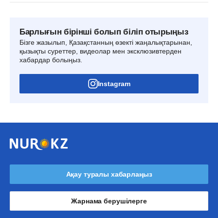
Барлығын бірінші болып біліп отырыңыз
Бізге жазылып, Қазақстанның өзекті жаңалықтарынан,
қызықты суреттер, видеолар мен эксклюзивтерден
хабардар болыңыз.
Instagram
Ақау туралы хабарлаңыз
Жарнама берушілерге