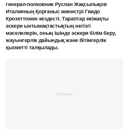
генерал-полковник Руслан Жақсылықов
Италияның Қорғаныс министрі Гвидо
Крозеттомен кездесті. Тараптар екіжақты
әскери ынтымақтастықтың негізгі
мәселелерін, оның ішінде әскери білім беру,
жауынгерлік дайындық және бітімгерлік
қызметті талқылады.