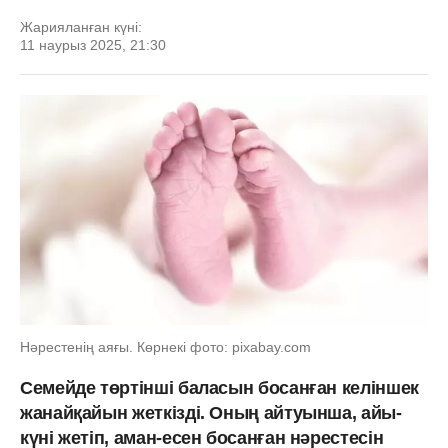
Жарияланған күні:
11 наурыз 2025, 21:30
Нәрестенің аяғы. Көрнекі фото: pixabay.com
Семейде төртінші баласын босанған келіншек
жанайқайын жеткізді. Оның айтуынша, айы-
күні жетіп, аман-есен босанған нәрестесін