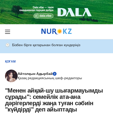
Бізбен бірге қатарынан болған күндеріңіз
ҚОҒАМ
Айтолқын Адырбай
Қазақ редакциясының шеф-редакторы
"Менен айқай-шу шығармауымды
сұрады": семейлік ата-ана
дәрігерлерді жаңа туған сәбиін
"күйдірді" деп айыптады