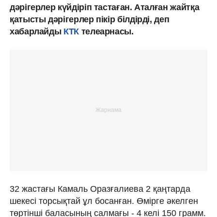
дәрігерлер күйдіріп тастаған. Аталған жайтқа
қатысты дәрігерлер пікір білдірді, деп
хабарлайды
КТК
телеарнасы.
32 жастағы Камаль Оразғалиева 2 қаңтарда
шекесі торсықтай ұл босанған. Өмірге әкелген
төртінші баласының салмағы - 4 келі 150 грамм.