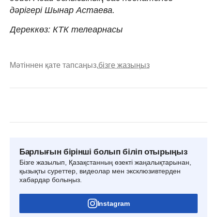
дәрігері Шынар Астаева.
Дереккөз: КТК телеарнасы
Мәтіннен қате тапсаңыз,
бізге жазыңыз
Барлығын бірінші болып біліп отырыңыз
Бізге жазылып, Қазақстанның өзекті жаңалықтарынан,
қызықты суреттер, видеолар мен эксклюзивтерден
хабардар болыңыз.
Instagram