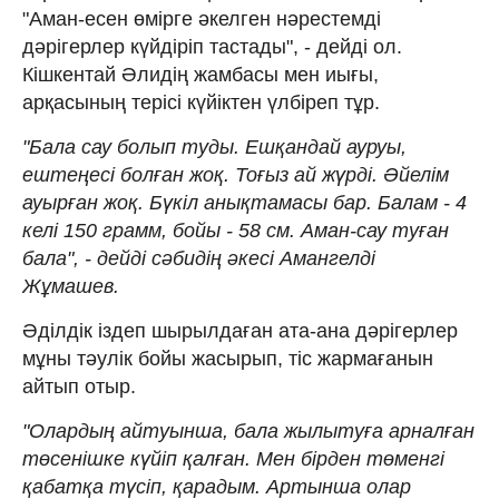
"Аман-есен өмірге әкелген нәрестемді
дәрігерлер күйдіріп тастады", - дейді ол.
Кішкентай Әлидің жамбасы мен иығы,
арқасының терісі күйіктен үлбіреп тұр.
"Бала сау болып туды. Ешқандай ауруы,
ештеңесі болған жоқ. Тоғыз ай жүрді. Әйелім
ауырған жоқ. Бүкіл анықтамасы бар. Балам - 4
келі 150 грамм, бойы - 58 см. Аман-сау туған
бала", - дейді сәбидің әкесі Амангелді
Жұмашев.
Әділдік іздеп шырылдаған ата-ана дәрігерлер
мұны тәулік бойы жасырып, тіс жармағанын
айтып отыр.
"Олардың айтуынша, бала жылытуға арналған
төсенішке күйіп қалған. Мен бірден төменгі
қабатқа түсіп, қарадым. Артынша олар