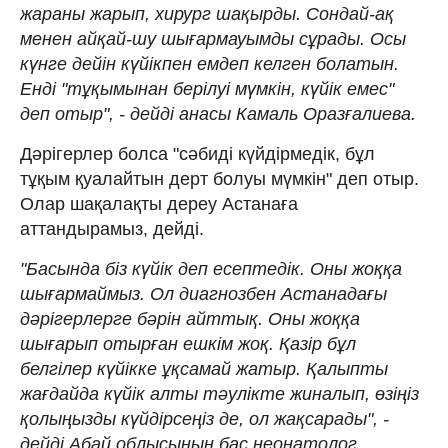
жараны жарып, хирург шақырды. Сондай-ақ
менен айқай-шу шығармауымды сұрады. Осы
күнге дейін күйікпен емдеп келген болатын.
Енді "тұқымынан берілуі мүмкін, күйік емес"
деп отыр", - дейді анасы Камаль Оразғалиева.
Дәрігерлер болса "сәбиді күйдірмедік, бұл
тұқым қуалайтын дерт болуы мүмкін" деп отыр.
Олар шақалақты дереу Астанаға
аттандырамыз, дейді.
"Басында біз күйік деп есептедік. Оны жоққа
шығармаймыз. Ол диагнозбен Астанадағы
дәрігерлерге бәрін айттық. Оны жоққа
шығарып отырған ешкім жоқ. Қазір бұл
белгілер күйікке ұқсамай жатыр. Қалыпты
жағдайда күйік алты тәулікте жиналып, өзіңіз
қолыңызды күйдірсеңіз де, ол жақсарады", -
дейді Абай облысының бас неонатолог