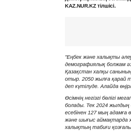
KAZ.NUR.KZ тілшісі.
"Еңбек және халықты әле
демографиялық болжам әзі
Қазақстан халқы санының
отыр. 2050 жылға қарай 
деп күтілуде. Алайда өңір
Өсімнің негізгі бөлігі мег
болады. Тек 2024 жылдың 
есебінен 127 мың адамға
және шығыс аймақтарда х
халықтың табиғи қозғалыс