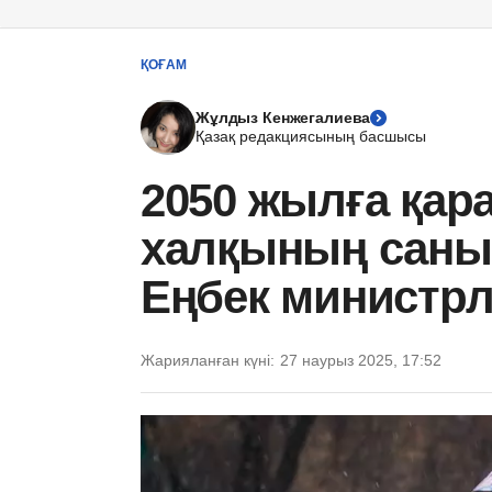
ҚОҒАМ
Жұлдыз Кенжегалиева
Қазақ редакциясының басшысы
2050 жылға қара
халқының саны 
Еңбек министрл
Жарияланған күні:
27 наурыз 2025, 17:52