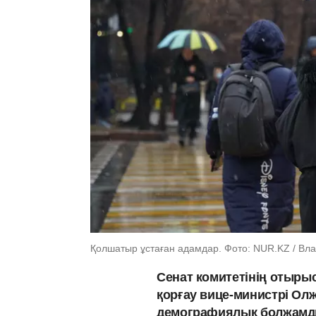
Қолшатыр ұстаған адамдар. Фото: NUR.KZ / Вл
Сенат комитетінің отыры
қорғау вице-министрі Ол
демографиялық болжамды