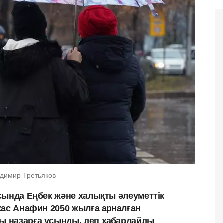
адимир Третьяков
сында Еңбек және халықты әлеуметтік
жас Анафин 2050 жылға арналған
 назарға ұсынды, деп хабарлайды