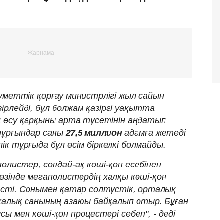
уметтік қорғау министрлігі жыл сайын
рлейді, бұл болжам қазіргі уақытта
 өсу қарқыны арта түсетінін аңдатып
тұрғындар саны
27,5 миллион
адамға жетеді
лік тұрғыда бұл өсім біркелкі болмайды.
аполистер, сондай-ақ көші-қон есебінен
өзінде мегаполистердің халқы көші-қон
 өсті. Сонымен қатар солтүстік, орталық
алық санының азаюы байқалып отыр. Бұған
ы мен көші-қон процестері себеп", - деді