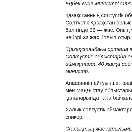
Еңбек вице-министрі Олж
Қазақстанның солтүстік о
Солтүстік Қазақстан облы
бөлігінде 36 — жас. Оның
небәрі
32 жас
болып отыр.
"Қазақстандағы орташа ж
Солтүстік облыстарда ол
аймақтарда 40 жасқа дейі
министр.
Анафиннің айтуынша, көш
мен Маңғыстау облыстары
қалаларында ғана байқал
Халық солтүстік аймақтард
спикер.
"Халықтың жас құрылымы