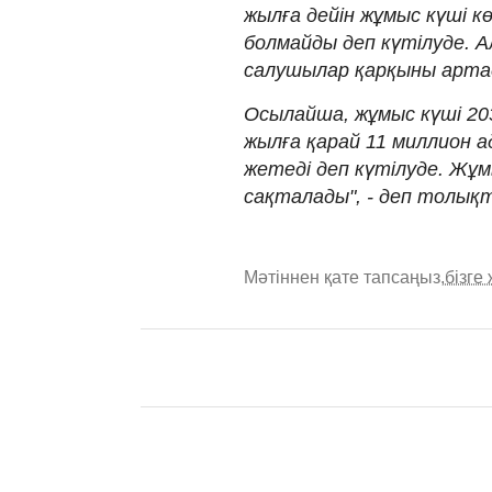
жылға дейін жұмыс күші к
болмайды деп күтілуде. А
салушылар қарқыны арта
Осылайша, жұмыс күші 20
жылға қарай 11 миллион а
жетеді деп күтілуде. Жұм
сақталады", - деп толық
Мәтіннен қате тапсаңыз,
бізге