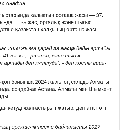
ас Анафин.
блыстарында халықтың орташа жасы — 37,
сында — 39 жас, орталық және шығыс
 үстіне Қазақстан халқының орташа жасы
ас 2050 жылға қарай
33 жасқа
дейін артады.
 41 жасқа, орталық және шығыс
н артады деп күтілуде", - деп қосты вице-
і-қон бойынша 2024 жылы оң сальдо Алматы
нда, сондай-ақ Астана, Алматы мен Шымкент
ады.
ан кетуді жалғастырып жатыр, деп атап өтті
ның ерекшеліктеріне байланысты 2027