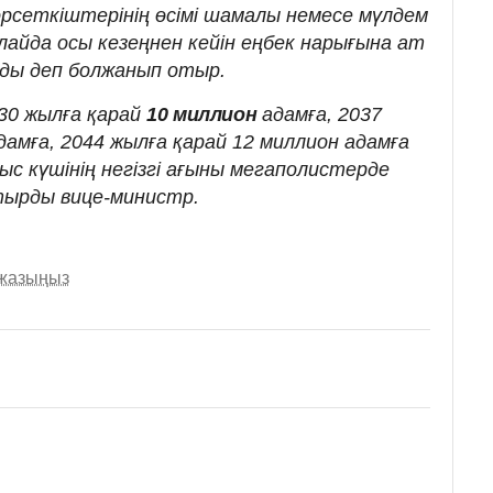
өрсеткіштерінің өсімі шамалы немесе мүлдем
лайда осы кезеңнен кейін еңбек нарығына ат
ды деп болжанып отыр.
30 жылға қарай
10 миллион
адамға, 2037
дамға, 2044 жылға қарай 12 миллион адамға
ыс күшінің негізгі ағыны мегаполистерде
тырды вице-министр.
 жазыңыз