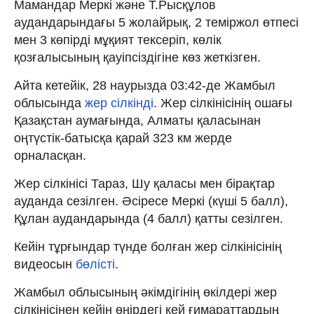
Мамандар Меркі және Т.Рысқұлов
аудандарындағы 5 жолайрық, 2 теміржол өтпесі
мен 3 көпірді мұқият тексеріп, көлік
қозғалысының қауіпсіздігіне көз жеткізген.
Айта кетейік, 28 наурызда 03:42-де Жамбыл
облысында
жер сілкінді
. Жер сілкінісінің ошағы
Қазақстан аумағында, Алматы қаласынан
оңтүстік-батысқа қарай 323 км жерде
орналасқан.
Жер сілкінісі Тараз, Шу қаласы мен бірақтар
ауданда сезілген. Әсіресе Меркі (күші 5 балл),
Құлан аудандарында (4 балл) қатты сезілген.
Кейін тұрғындар түнде болған жер сілкінісінің
видеосын
бөлісті
.
Жамбыл облысының әкімдігінің өкілдері жер
сілкінісінен кейін өңірдегі кей ғимараттардың