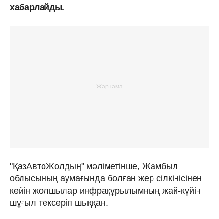
хабарлайды.
"ҚазАвтоЖолдың" мәліметінше, Жамбыл
облысының аумағында болған жер сілкінісінен
кейін жолшылар инфрақұрылымның жай-күйін
шұғыл тексеріп шыққан.