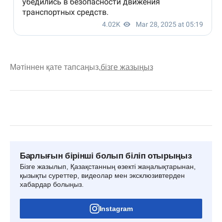
Мәтіннен қате тапсаңыз,
бізге жазыңыз
Барлығын бірінші болып біліп отырыңыз
Бізге жазылып, Қазақстанның өзекті жаңалықтарынан,
қызықты суреттер, видеолар мен эксклюзивтерден
хабардар болыңыз.
Instagram