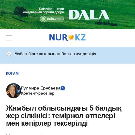
Бізбен бірге қатарынан болған күндеріңіз
ҚОҒАМ
Гүлмира Ерубаева
Контент-ресечер
Жамбыл облысындағы 5 балдық
жер сілкінісі: теміржол өтпелері
мен көпірлер тексерілді