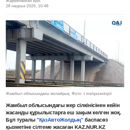
Жарияланған күні:
28 наурыз 2025, 10:48
Жамбыл облысындағы жолайрық. Фото: t.me/qazavtojol
Жамбыл облысындағы жер сілкінісінен кейін
жасанды құрылыстарға еш зақым келген жоқ.
Бұл туралы
"ҚазАвтоЖолдың"
баспасөз
қызметіне сілтеме жасаған KAZ.NUR.KZ