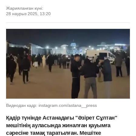
Жарияланған күні:
28 наурыз 2025, 13:20
Видеодан кадр: instagram.com/astana__press
Қадір түнінде Астанадағы "Әзірет Сұлтан"
мешітінің ауласында жиналған қауымға
сәресіне тамақ таратылған. Мешітке