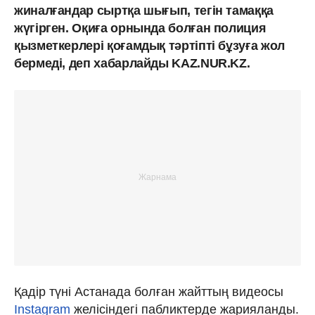
жиналғандар сыртқа шығып, тегін тамаққа
жүгірген. Оқиға орнында болған полиция
қызметкерлері қоғамдық тәртіпті бұзуға жол
бермеді, деп хабарлайды KAZ.NUR.KZ.
Қадір түні Астанада болған жайттың видеосы
Instagram
желісіндегі пабликтерде жарияланды.