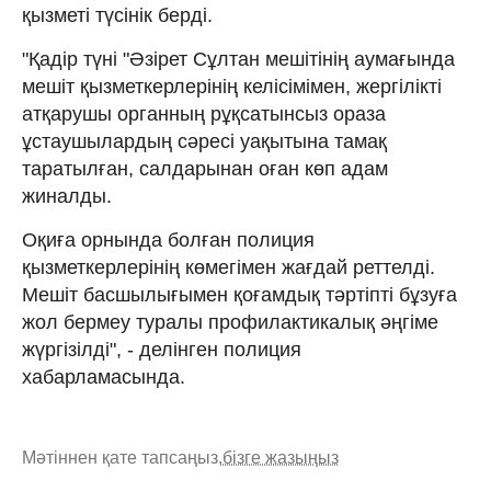
қызметі түсінік берді.
"Қадір түні "Әзірет Сұлтан мешітінің аумағында
мешіт қызметкерлерінің келісімімен, жергілікті
атқарушы органның рұқсатынсыз ораза
ұстаушылардың сәресі уақытына тамақ
таратылған, салдарынан оған көп адам
жиналды.
Оқиға орнында болған полиция
қызметкерлерінің көмегімен жағдай реттелді.
Мешіт басшылығымен қоғамдық тәртіпті бұзуға
жол бермеу туралы профилактикалық әңгіме
жүргізілді", - делінген полиция
хабарламасында.
Мәтіннен қате тапсаңыз,
бізге жазыңыз