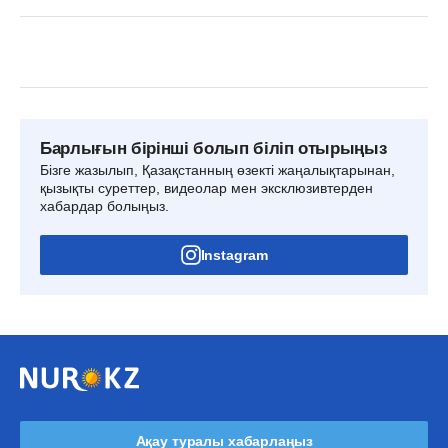
Барлығын бірінші болып біліп отырыңыз
Бізге жазылып, Қазақстанның өзекті жаңалықтарынан,
қызықты суреттер, видеолар мен эксклюзивтерден
хабардар болыңыз.
Instagram
Ақау туралы хабарлаңыз