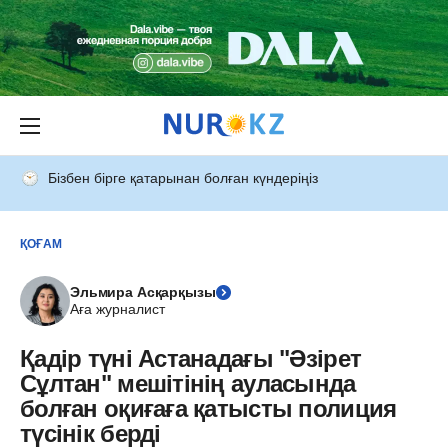
Бізбен бірге қатарынан болған күндеріңіз
ҚОҒАМ
Эльмира Асқарқызы
Аға журналист
Қадір түні Астанадағы "Әзірет
Сұлтан" мешітінің ауласында
болған оқиғаға қатысты полиция
түсінік берді