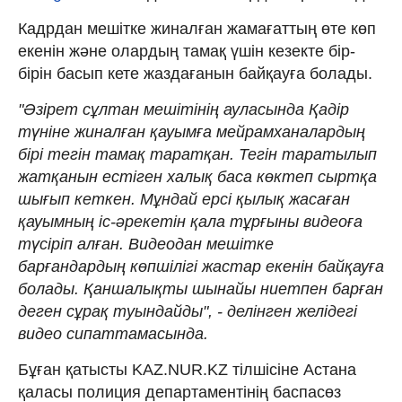
Кадрдан мешітке жиналған жамағаттың өте көп
екенін және олардың тамақ үшін кезекте бір-
бірін басып кете жаздағанын байқауға болады.
"Әзірет сұлтан мешітінің ауласында Қадір
түніне жиналған қауымға мейрамханалардың
бірі тегін тамақ таратқан. Тегін таратылып
жатқанын естіген халық баса көктеп сыртқа
шығып кеткен. Мұндай ерсі қылық жасаған
қауымның іс-әрекетін қала тұрғыны видеоға
түсіріп алған. Видеодан мешітке
барғандардың көпшілігі жастар екенін байқауға
болады. Қаншалықты шынайы ниетпен барған
деген сұрақ туындайды", - делінген желідегі
видео сипаттамасында.
Бұған қатысты KAZ.NUR.KZ тілшісіне Астана
қаласы полиция департаментінің баспасөз