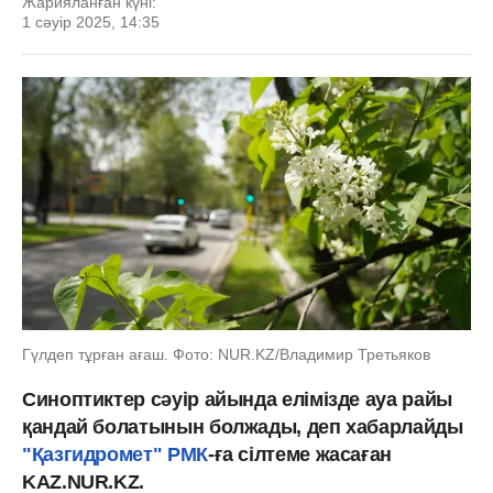
Жарияланған күні:
1 сәуір 2025, 14:35
Гүлдеп тұрған ағаш. Фото: NUR.KZ/Владимир Третьяков
Синоптиктер сәуір айында елімізде ауа райы
қандай болатынын болжады, деп хабарлайды
"Қазгидромет" РМК
-ға сілтеме жасаған
KAZ.NUR.KZ.