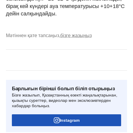
бірақ кей күндері ауа температурысы +10+18°С
дейін салқындайды.
Мәтіннен қате тапсаңыз,
бізге жазыңыз
Барлығын бірінші болып біліп отырыңыз
Бізге жазылып, Қазақстанның өзекті жаңалықтарынан,
қызықты суреттер, видеолар мен эксклюзивтерден
хабардар болыңыз.
Instagram