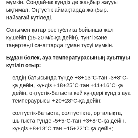
мүмкін. Сондай-ақ күндіз де жаңбыр жаууы
ықтимал. Оңтүстік аймақтарда жаңбыр,
найзағай күтіледі.
Сонымен қатар республика бойынша жел
күшейіп (15-20 м/с-қа дейін), түнгі және
таңертеңгі сағаттарда тұман түсуі мүмкін.
Бұдан бөлек, ауа температурасының ауытқуы
күтіліп отыр:
елдің батысында түнде +8+13°С-тан -3+8°С-
қа дейін, күндіз +18+25°С-тан +11+16°С-қа
дейін, оңтүстік-батыста кей күндері күндіз ауа
темпераурысы +20+28°С-қа дейін;
солтүстік-батыста, солтүстікте, орталықта,
шығыста түнде -5+5°С-тан +3+8°С-қа дейін,
күндіз +8+13°С-тан +15+22°С-қа дейін;