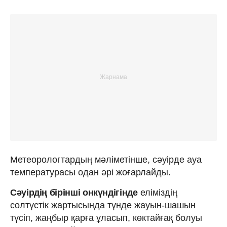
Метеорологтардың мәліметінше, сәуірде ауа
температурасы одан әрі жоғарлайды.
Сәуірдің бірінші онкүндігінде
еліміздің
солтүстік жартысында түнде жауын-шашын
түсіп, жаңбыр қарға ұласып, көктайғақ болуы