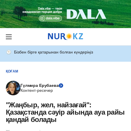
Бізбен бірге қатарынан болған күндеріңіз
ҚОҒАМ
Гүлмира Ерубаева
Контент-ресечер
"Жаңбыр, жел, найзағай":
Қазақстанда сәуір айында ауа райы
қандай болады