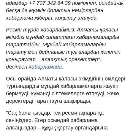
адамдар +7 707 342 64 39 нөмірінен, сондай-ақ
басқа да мүмкін болатын нөмірлерден
хабарлама жіберіп, қоңырау шалуда.
Ресми түрде хабарлаймыз: Алматы қаласы
әкімдігі мұндай сипаттағы хабарламаларды
таратпайды. Мұндай хабарламаларды
тарату мен бейтаныс тұлғалардан келетін
қоңыраулар – алаяқтық әрекеттер", -
делінген
хабарламада
.
Осы орайда Алматы қаласы әкімдігінің өкілдері
тұрғындарды мұндай хабарламаларға жауап
бермеуді, күмәнді сілтемелерге өтпеуді, жеке
деректерді таратпауға шақырады.
"Сақ болыңыздар, тек ресми ақпаратқа
сеніңіздер. Егер осындай хабарлама
алсаңыздар – құқық қорғау органдарына