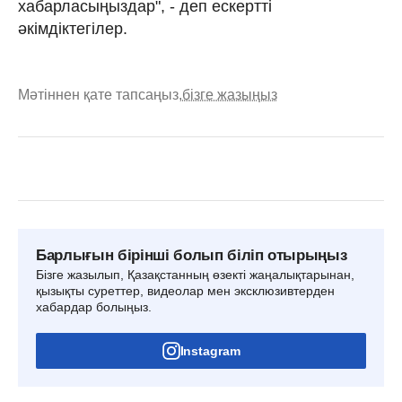
хабарласыңыздар", - деп ескертті
әкімдіктегілер.
Мәтіннен қате тапсаңыз,
бізге жазыңыз
Барлығын бірінші болып біліп отырыңыз
Бізге жазылып, Қазақстанның өзекті жаңалықтарынан,
қызықты суреттер, видеолар мен эксклюзивтерден
хабардар болыңыз.
Instagram