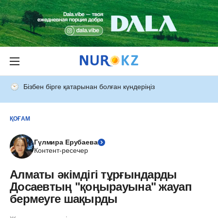
Бізбен бірге қатарынан болған күндеріңіз
ҚОҒАМ
Гүлмира Ерубаева
Контент-ресечер
Алматы әкімдігі тұрғындарды
Досаевтың "қоңырауына" жауап
бермеуге шақырды