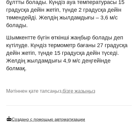
бұлтты болады. Күндіз ауа температурасы 15
градусқа дейін жетіп, түнде 2 градусқа дейін
төмендейді. Желдің жылдамдығы – 3,6 м/с
болады.
Шымкентте бүгін өткінші жаңбыр болады деп
күтілуде. Күндіз термометр бағаны 27 градусқа
дейін жетіп, түнде 15 градусқа дейін түседі.
Желдің жылдамдығы 4,9 м/с деңгейінде
болмақ.
Мәтіннен қате тапсаңыз,
бізге жазыңыз
Создано с помощью автоматизации