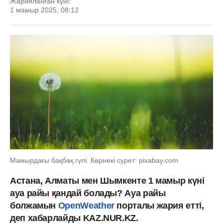
Жарияланған күні:
1 мамыр 2025, 08:12
Мамырдағы бақбақ гүлі. Көрнекі сурет: pixabay.com
Астана, Алматы мен Шымкенте 1 мамыр күні
ауа райы қандай болады? Ауа райы
болжамын
OpenWeather
порталы жария етті,
деп хабарлайды KAZ.NUR.KZ.