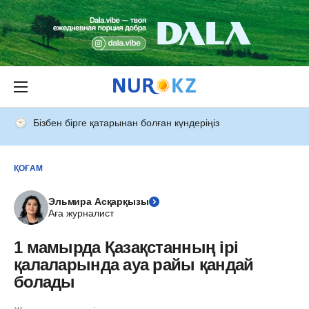
Бізбен бірге қатарынан болған күндеріңіз
ҚОҒАМ
Эльмира Асқарқызы
Аға журналист
1 мамырда Қазақстанның ірі
қалаларында ауа райы қандай
болады