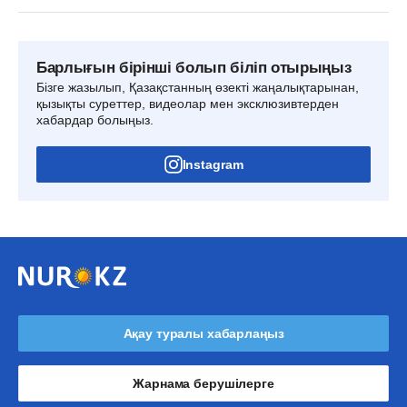
Барлығын бірінші болып біліп отырыңыз
Бізге жазылып, Қазақстанның өзекті жаңалықтарынан,
қызықты суреттер, видеолар мен эксклюзивтерден
хабардар болыңыз.
Instagram
Ақау туралы хабарлаңыз
Жарнама берушілерге