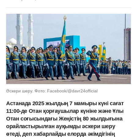
Әскери шеру. Фото: Facebook/@davr24official
Астанада 2025 жылдың 7 мамыры күні сағат
11:00-де Отан қорғаушылар күніне және Ұлы
Отан соғысындағы Жеңістің 80 жылдығына
орайластырылған ауқымды әскери шеру
өтеді, деп хабарлайды елорда әкімдігінің