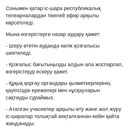
Сонымен қатар іс-шара республикалық
телеарналардан тікелей эфир арқылы
көрсетіледі.
Мына өзгерістерге назар аудару қажет:
- Шеру өтетін ауданда көлік қозғалысы
шектеледі.
- Қозғалыс бағытыңызды алдын ала жоспарлап,
өзгерістерді ескеру қажет.
- Құқық қорғау органдары қызметкерлерінің
қауіпсіздік ережелері мен нұсқауларын
сақтауды сұраймыз.
- Аталған учаскелер арқылы өту және жол жүру
іс-шаралар толықтай аяқталғаннан кейін қайта
жанданады.