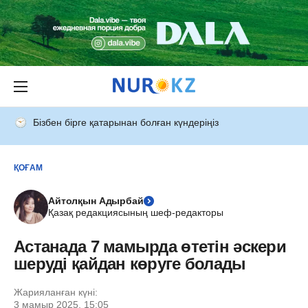
Бізбен бірге қатарынан болған күндеріңіз
ҚОҒАМ
Айтолқын Адырбай
Қазақ редакциясының шеф-редакторы
Астанада 7 мамырда өтетін әскери
шеруді қайдан көруге болады
Жарияланған күні:
3 мамыр 2025, 15:05