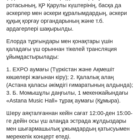
ротасының, ҚР Қарулы күштерінің, басқа да
әскерлер мен әскери құралымдардың, әскери
құқық қорғау органдарының және т.б.
ардагерлері шақырылды.
Елорда тұрғындары мен қонақтары үшін
қаладағы үш орыннан тікелей трансляция
ұйымдастырылады:
1. ЕХРО аумағы (Түркістан және Ақмешіт
көшелері жағынан кіру); 2. Қалалық алаң
(Астана қаласы әкімдігі ғимаратының алдында);
3. Б. Момышұлы даңғылы, 1 мекенжайындағы
«Astana Music Hall» тұрақ аумағы (Құмыра).
Шеру аяқталғаннан кейін сағат 12:00-ден 15:00-
ге дейін осы үш алаңда эстрада жұлдыздары
мен шығармашылық ұжымдардың қатысуымен
мерекелік концерт өтеді.