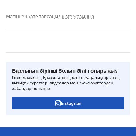
Мәтіннен қате тапсаңыз,
бізге жазыңыз
Барлығын бірінші болып біліп отырыңыз
Бізге жазылып, Қазақстанның өзекті жаңалықтарынан,
қызықты суреттер, видеолар мен эксклюзивтерден
хабардар болыңыз.
Instagram