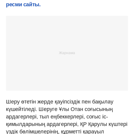
ресми сайты.
Шеру өтетін жерде қауіпсіздік пен бақылау
күшейтіледі. Шеруге Ұлы Отан соғысының
ардагерлері, тыл еңбеккерлері, соғыс іс-
қимылдарының ардагерлері, ҚР Қарулы күштері
үздік бөлімшелерінің, құрметті қарауыл