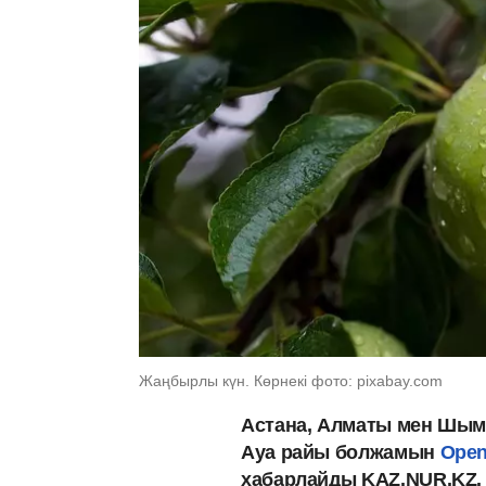
Жаңбырлы күн. Көрнекі фото: pixabay.com
Астана, Алматы мен Шым
Ауа райы болжамын
Open
хабарлайды KAZ.NUR.KZ.