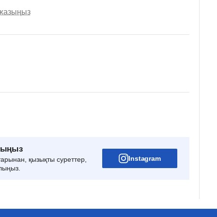
 жазыңыз
рыңыз
Instagram
тарынан, қызықты суреттер,
лыңыз.