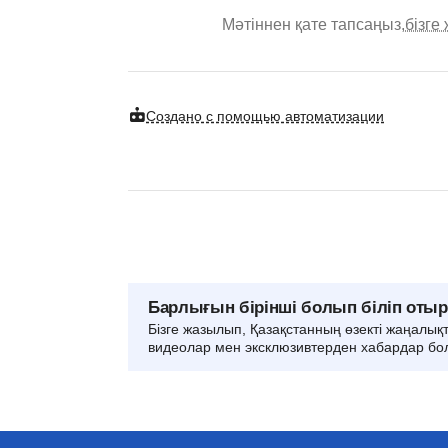
Мәтіннен қате тапсаңыз,
бізге
Создано с помощью автоматизации
Барлығын бірінші болып біліп оты
Бізге жазылып, Қазақстанның өзекті жаңалық
видеолар мен эксклюзивтерден хабардар бо