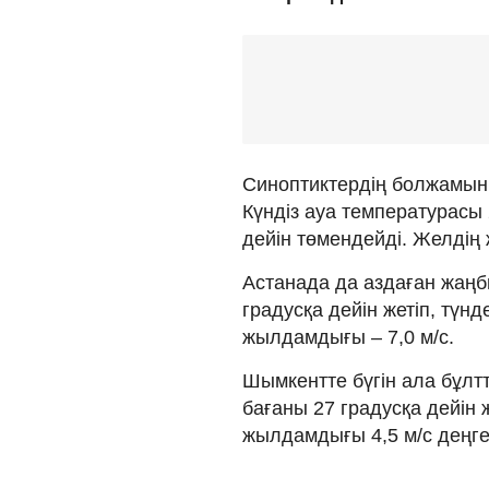
Синоптиктердің болжамын
Күндіз ауа температурасы 2
дейін төмендейді. Желдің
Астанада да аздаған жаңб
градусқа дейін жетіп, түнд
жылдамдығы – 7,0 м/с.
Шымкентте бүгін ала бұлтт
бағаны 27 градусқа дейін ж
жылдамдығы 4,5 м/с деңге