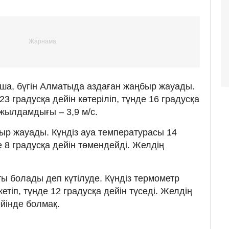
ша, бүгін Алматыда аздаған жаңбыр жауады.
3 градусқа дейін көтеріліп, түнде 16 градусқа
 жылдамдығы – 3,9 м/с.
ыр жауады. Күндіз ауа температурасы 14
е 8 градусқа дейін төмендейді. Желдің
ы болады деп күтілуде. Күндіз термометр
етіп, түнде 12 градусқа дейін түседі. Желдің
йінде болмақ.