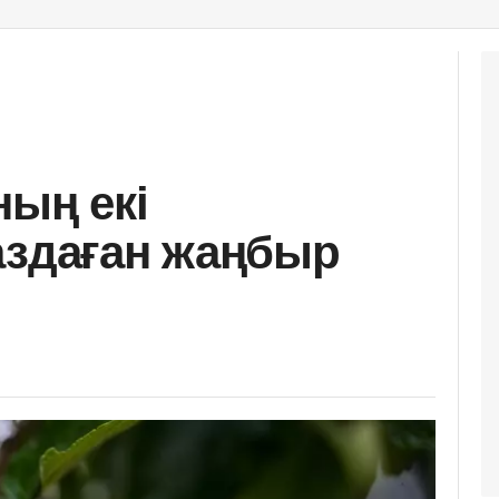
ның екі
аздаған жаңбыр