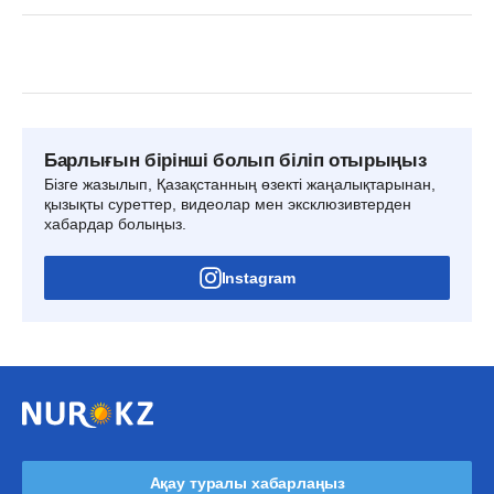
Барлығын бірінші болып біліп отырыңыз
Бізге жазылып, Қазақстанның өзекті жаңалықтарынан,
қызықты суреттер, видеолар мен эксклюзивтерден
хабардар болыңыз.
Instagram
Ақау туралы хабарлаңыз