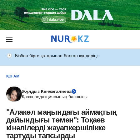
Бізбен бірге қатарынан болған күндеріңіз
ҚОҒАМ
Жұлдыз Кенжегалиева
Қазақ редакциясының басшысы
"Алакөл маңындағы аймақтың
дайындығы төмен": Тоқаев
кінәлілерді жауапкершілікке
тартуды тапсырды