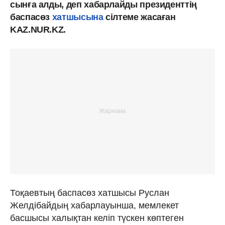
сынға алды, деп хабарлайды президенттің
баспасөз
хатшысына
сілтеме жасаған
KAZ.NUR.KZ.
Тоқаевтың баспасөз хатшысы Руслан
Желдібайдың хабарлауынша, мемлекет
басшысы халықтан келіп түскен көптеген