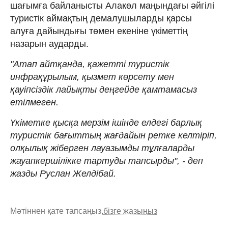
шағымға байланысты Алакөл маңындағы әйгілі
туристік аймақтың демалушыларды қарсы
алуға дайындығы төмен екеніне үкіметтің
назарын аударды.
"Атап айтқанда, қажетті туристік
инфрақұрылым, қызмет көрсету мен
қауіпсіздік лайықты деңгейде қамтамасыз
етілмеген.
Үкіметке қысқа мерзім ішінде елдегі барлық
туристік бағыттың жағдайын ретке келтіріп,
олқылық жіберген лауазымды тұлғаларды
жауапкершілікке тартуды тапсырды", - деп
жазды Руслан Желдібай.
Мәтіннен қате тапсаңыз,
бізге жазыңыз